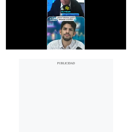
Notas Contratadas
Podcast
Gestión TV
Videos
Fotogalerías
gestion.pe
¿quiénes
Somos?
Términos
Y
Condiciones
Política
De
Privacidad