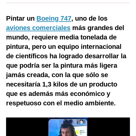
Moda
Pintar un
Boeing 747
, uno de los
Estilos
aviones comerciales
más grandes del
Mundo
mundo, requiere media tonelada de
pintura, pero un equipo internacional
EEUU
de científicos ha logrado desarrollar la
México
que podría ser la pintura más ligera
España
jamás creada, con la que sólo se
Internacional
necesitaría 1,3 kilos de un producto
que es además más económico y
Tecnología
respetuoso con el medio ambiente.
Club del Suscriptor
Mix
G de Gestión