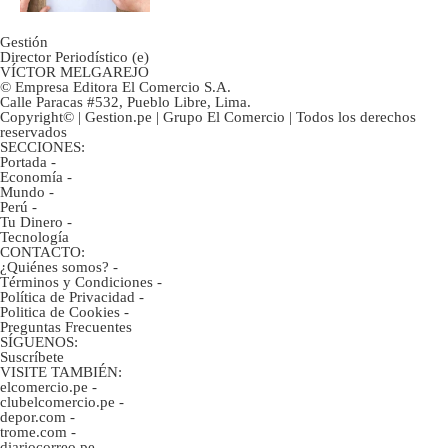
Gestión
Director Periodístico (e)
VÍCTOR MELGAREJO
© Empresa Editora El Comercio S.A.
Calle Paracas #532, Pueblo Libre, Lima.
Copyright© | Gestion.pe | Grupo El Comercio | Todos los derechos
reservados
SECCIONES:
Portada
-
Economía
-
Mundo
-
Perú
-
Tu Dinero
-
Tecnología
CONTACTO:
¿Quiénes somos?
-
Términos y Condiciones
-
Política de Privacidad
-
Politica de Cookies
-
Preguntas Frecuentes
SÍGUENOS:
Suscríbete
VISITE TAMBIÉN:
elcomercio.pe
-
clubelcomercio.pe
-
depor.com
-
trome.com
-
diariocorreo.pe
-