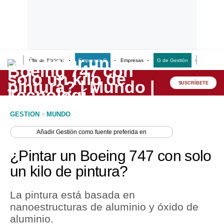
Últimas Noticias
Empresas G
Empresas
G de Gestión
Finanzas
Lo último
Peru Quiosco
SUSCRÍBETE
Portada
GESTION
>
MUNDO
Empresas
Añadir
Gestión
como fuente preferida en
Management & Empleo
¿Pintar un Boeing 747 con solo
Economía
un kilo de pintura?
Mercados
La pintura está basada en
Perú
nanoestructuras de aluminio y óxido de
aluminio.
Política