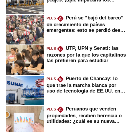
usuarios?
Perú se “bajó del barco”
PLUS
G
de crecimiento de países
emergentes: esto se perdió desde
2022
UTP, UPN y Senati: las
PLUS
G
razones por la que los capitalinos
las prefieren para estudiar
Puerto de Chancay: lo
PLUS
G
que trae la marcha blanca por
uso de tecnología de EE.UU. en
mercancías
Peruanos que venden
PLUS
G
propiedades, reciben herencia o
utilidades: ¿cuál es su nueva
inversión clave?