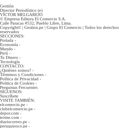
Gestión
Director Periodístico (e)
VÍCTOR MELGAREJO
© Empresa Editora El Comercio S.A.
Calle Paracas #532, Pueblo Libre, Lima.
Copyright© | Gestion.pe | Grupo El Comercio | Todos los derechos
reservados
SECCIONES:
Portada
-
Economía
-
Mundo
-
Perú
-
Tu Dinero
-
Tecnología
CONTACTO:
¿Quiénes somos?
-
Términos y Condiciones
-
Política de Privacidad
-
Politica de Cookies
-
Preguntas Frecuentes
SÍGUENOS:
Suscríbete
VISITE TAMBIÉN:
elcomercio.pe
-
clubelcomercio.pe
-
depor.com
-
trome.com
-
diariocorreo.pe
-
peruquiosco.pe
-