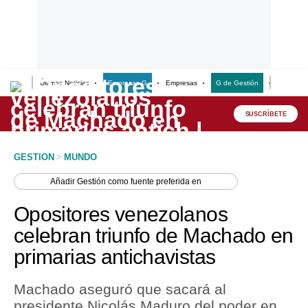
Últimas Noticias
Empresas G
Empresas
G de Gestión
Finanzas
Lo último
Peru Quiosco
SUSCRÍBETE
Portada
GESTION
>
MUNDO
Empresas
Añadir
Gestión
como fuente preferida en
Management & Empleo
Opositores venezolanos
Economía
celebran triunfo de Machado en
primarias antichavistas
Mercados
Perú
Machado aseguró que sacará al
presidente Nicolás Maduro del poder en
Política