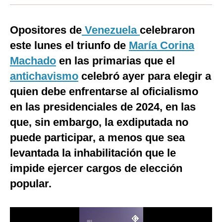
Moda
Opositores de
Venezuela
celebraron
Estilos
este lunes el triunfo de
María Corina
Mundo
Machado
en las primarias que el
antichavismo
EEUU
celebró ayer para elegir a
quien debe enfrentarse al oficialismo
México
en las presidenciales de 2024, en las
España
que, sin embargo, la exdiputada no
Internacional
puede participar, a menos que sea
levantada la inhabilitación que le
Tecnología
impide ejercer cargos de elección
Club del Suscriptor
popular.
Mix
G de Gestión