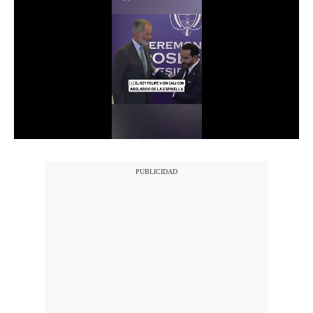
Notas Contratadas
Podcast
Gestión TV
Videos
Fotogalerías
gestion.pe
¿quiénes
Somos?
Términos
Y
Condiciones
Política
De
Privacidad