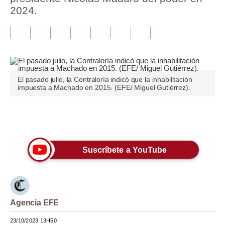
2024.
Tu Dinero
Finanzas Personales
Inmobiliarias
Plus G
El pasado julio, la Contraloría indicó que la inhabilitación
impuesta a Machado en 2015. (EFE/ Miguel Gutiérrez).
Opinión
Editorial
Únete a nuestro canal
Pregunta de hoy
Suscríbete a YouTube
Blogs
Tendencias
Lujo
Agencia EFE
Viajes
23/10/2023 13H50