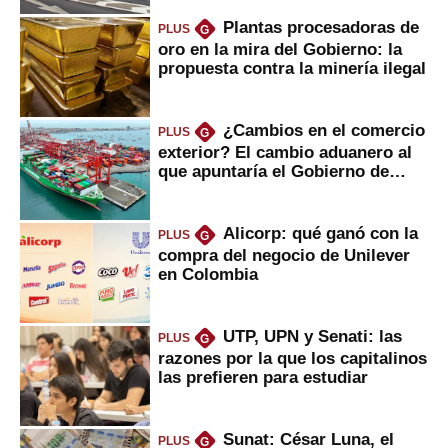
Plantas procesadoras de
PLUS
G
oro en la mira del Gobierno: la
propuesta contra la minería ilegal
¿Cambios en el comercio
PLUS
G
exterior? El cambio aduanero al
que apuntaría el Gobierno de
Fujimori
Alicorp: qué ganó con la
PLUS
G
compra del negocio de Unilever
en Colombia
UTP, UPN y Senati: las
PLUS
G
razones por la que los capitalinos
las prefieren para estudiar
Sunat: César Luna, el
PLUS
G