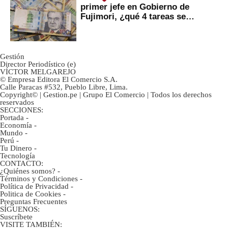
primer jefe en Gobierno de
Fujimori, ¿qué 4 tareas se
marcan urgentes?
Gestión
Director Periodístico (e)
VÍCTOR MELGAREJO
© Empresa Editora El Comercio S.A.
Calle Paracas #532, Pueblo Libre, Lima.
Copyright© | Gestion.pe | Grupo El Comercio | Todos los derechos
reservados
SECCIONES:
Portada
-
Economía
-
Mundo
-
Perú
-
Tu Dinero
-
Tecnología
CONTACTO:
¿Quiénes somos?
-
Términos y Condiciones
-
Política de Privacidad
-
Politica de Cookies
-
Preguntas Frecuentes
SÍGUENOS:
Suscríbete
VISITE TAMBIÉN: