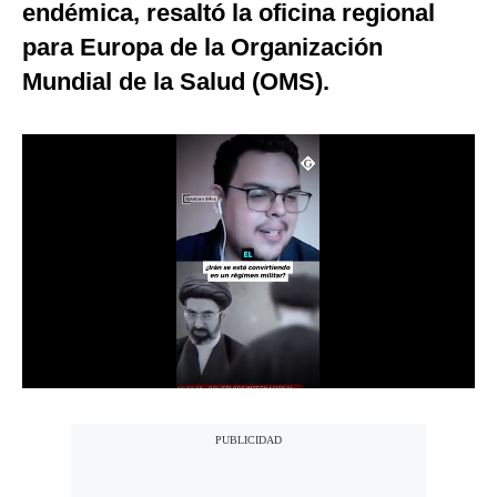
endémica, resaltó la oficina regional
Notas Contratadas
para Europa de la Organización
Podcast
Mundial de la Salud (OMS).
Gestión TV
Videos
Fotogalerías
gestion.pe
¿quiénes
Somos?
Términos
Y
Condiciones
Política
De
Privacidad