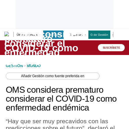
Últimas Noticias
Empresas G
Empresas
G de Gestión
Finanzas
Lo último
Peru Quiosco
SUSCRÍBETE
Portada
GESTION
>
MUNDO
Empresas
Añadir
Gestión
como fuente preferida en
Management & Empleo
OMS considera prematuro
Economía
considerar el COVID-19 como
enfermedad endémica
Mercados
Perú
“Hay que ser muy precavidos con las
predicciones sobre el futuro”, declaró el
Política