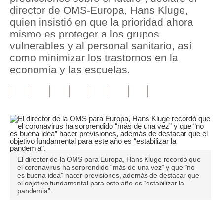
director de OMS-Europa, Hans Kluge,
Tu Dinero
quien insistió en que la prioridad ahora
mismo es proteger a los grupos
Finanzas Personales
vulnerables y al personal sanitario, así
como minimizar los trastornos en la
Inmobiliarias
economía y las escuelas.
Plus G
Opinión
Editorial
Pregunta de hoy
Blogs
El director de la OMS para Europa, Hans Kluge recordó que
el coronavirus ha sorprendido “más de una vez” y que “no
es buena idea” hacer previsiones, además de destacar que
Tendencias
el objetivo fundamental para este año es “estabilizar la
pandemia”.
Lujo
Viajes