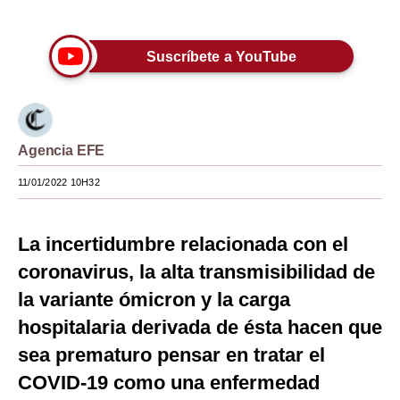
Únete a nuestro canal
Moda
Suscríbete a YouTube
Estilos
Mundo
EEUU
Agencia EFE
México
11/01/2022 10H32
España
La incertidumbre relacionada con el
Internacional
coronavirus, la alta transmisibilidad de
Tecnología
la variante ómicron y la carga
Club del Suscriptor
hospitalaria derivada de ésta hacen que
Mix
sea prematuro pensar en tratar el
COVID-19 como una enfermedad
G de Gestión