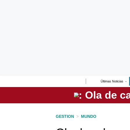
Lo último
Peru Quiosco
Portada
Empresas
Management & Empleo
Economía
Últimas Noticias
Mercados
Perú
Política
GESTION
>
MUNDO
Tu Dinero