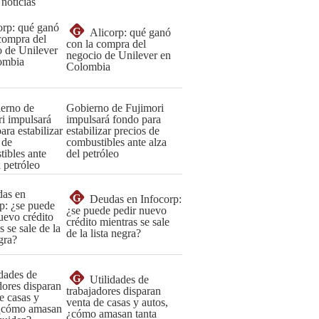
 noticias
G
Alicorp: qué ganó
con la compra del
negocio de Unilever en
Colombia
Gobierno de Fujimori
impulsará fondo para
estabilizar precios de
combustibles ante alza
del petróleo
G
Deudas en Infocorp:
¿se puede pedir nuevo
crédito mientras se sale
de la lista negra?
G
Utilidades de
trabajadores disparan
venta de casas y autos,
¿cómo amasan tanta