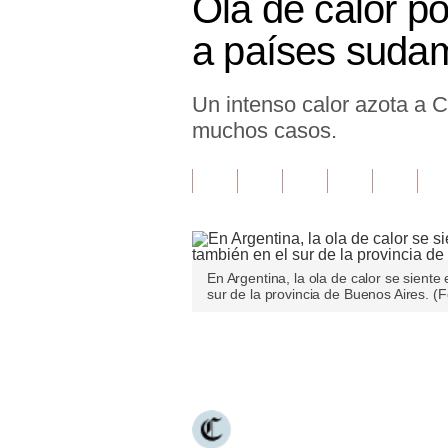
Ola de calor po
Finanzas Personales
a países suda
Inmobiliarias
Un intenso calor azota a 
Plus G
muchos casos.
Opinión
Editorial
Pregunta de hoy
Blogs
En Argentina, la ola de calor se siente
sur de la provincia de Buenos Aires. (
Tendencias
Lujo
Únete a nuestro canal
Viajes
Moda