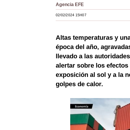
Agencia EFE
Estilos
02/02/2024 15H07
Mundo
EEUU
Altas temperaturas y una
México
época del año, agravada
España
llevado a las autoridade
Internacional
alertar sobre los efectos
exposición al sol y a la 
Tecnología
golpes de calor.
Club del Suscriptor
Mix
G de Gestión
Notas Contratadas