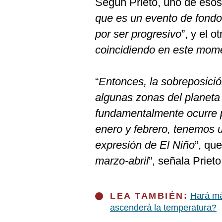
Según Prieto, uno de eso
De
Cookies
que es un evento de fondo 
Preguntas
por ser progresivo
”, y el o
Frecuentes
coincidiendo en este mom
“
Entonces, la sobreposici
algunas zonas del planeta
fundamentalmente ocurre 
enero y febrero, tenemos 
expresión de El Niño
”, qu
marzo-abril
”, señala Prieto
LEA TAMBIÉN:
Hará má
ascenderá la temperatura?