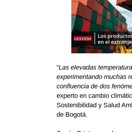
Podcast
Gestión TV
Videos
Fotogalerías
gestion.pe
“
Las elevadas temperatur
¿quiénes
experimentando muchas re
Somos?
confluencia de dos fenóm
Términos
experto en cambio climátic
Y
Condiciones
Sostenibilidad y Salud Amb
Política
de Bogotá.
De
Privacidad
Politica