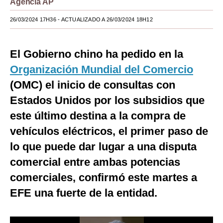
Agencia AP
Moda
26/03/2024 17H36
- ACTUALIZADO A 26/03/2024 18H12
Estilos
El Gobierno chino ha pedido en la
Mundo
Organización Mundial del Comercio
EEUU
(OMC) el inicio de consultas con
México
Estados Unidos por los subsidios que
este último destina a la compra de
España
vehículos eléctricos, el primer paso de
Internacional
lo que puede dar lugar a una disputa
Tecnología
comercial entre ambas potencias
Club del Suscriptor
comerciales, confirmó este martes a
EFE una fuerte de la entidad.
Mix
G de Gestión