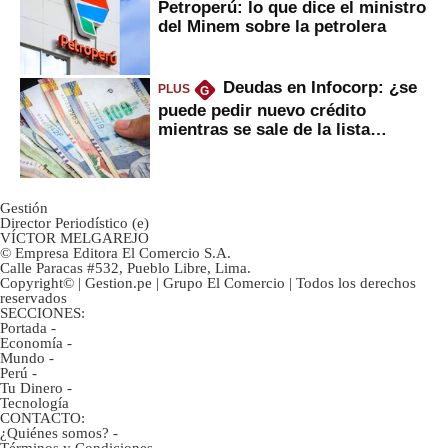
Petroperú: lo que dice el ministro
del Minem sobre la petrolera
Deudas en Infocorp: ¿se
PLUS
G
puede pedir nuevo crédito
mientras se sale de la lista
negra?
Gestión
Director Periodístico (e)
VÍCTOR MELGAREJO
© Empresa Editora El Comercio S.A.
Calle Paracas #532, Pueblo Libre, Lima.
Copyright© | Gestion.pe | Grupo El Comercio | Todos los derechos
reservados
SECCIONES:
Portada
-
Economía
-
Mundo
-
Perú
-
Tu Dinero
-
Tecnología
CONTACTO:
¿Quiénes somos?
-
Términos y Condiciones
-