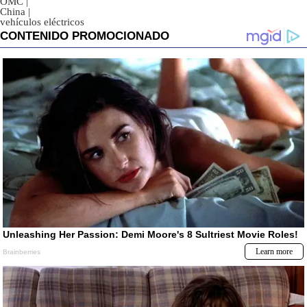
OMC
|
China
|
vehículos eléctricos