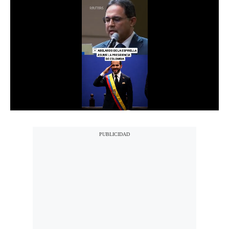
Notas Contratadas
Podcast
Gestión TV
Videos
Fotogalerías
gestion.pe
¿quiénes
Somos?
Términos
Y
Condiciones
Política
De
Privacidad