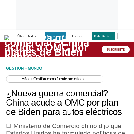
Últimas Noticias
Empresas G
Empresas
G de Gestión
Finanzas
Lo último
Peru Quiosco
SUSCRÍBETE
Portada
GESTION
>
MUNDO
Empresas
Añadir
Gestión
como fuente preferida en
Management & Empleo
¿Nueva guerra comercial?
Economía
China acude a OMC por plan
de Biden para autos eléctricos
Mercados
Perú
El Ministerio de Comercio chino dijo que
Estados Unidos ha formulado políticas de
Política