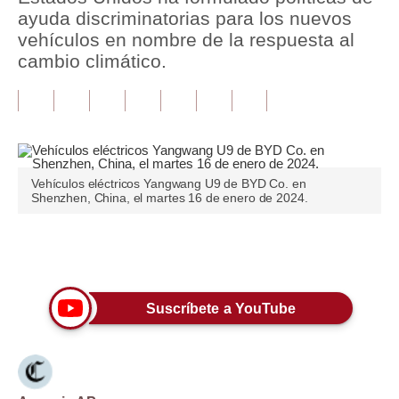
ayuda discriminatorias para los nuevos
Tu Dinero
vehículos en nombre de la respuesta al
cambio climático.
Finanzas Personales
Inmobiliarias
Plus G
Opinión
Vehículos eléctricos Yangwang U9 de BYD Co. en
Shenzhen, China, el martes 16 de enero de 2024.
Editorial
Pregunta de hoy
Únete a nuestro canal
Blogs
Suscríbete a YouTube
Tendencias
Lujo
Viajes