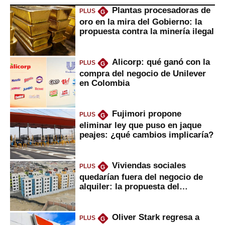
Plantas procesadoras de
PLUS
G
oro en la mira del Gobierno: la
propuesta contra la minería ilegal
Alicorp: qué ganó con la
PLUS
G
compra del negocio de Unilever
en Colombia
Fujimori propone
PLUS
G
eliminar ley que puso en jaque
peajes: ¿qué cambios implicaría?
Viviendas sociales
PLUS
G
quedarían fuera del negocio de
alquiler: la propuesta del
gobierno
Oliver Stark regresa a
PLUS
G