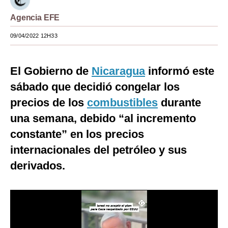
Moda
Agencia EFE
Estilos
09/04/2022 12H33
Mundo
El Gobierno de
Nicaragua
informó este
EEUU
sábado que decidió congelar los
México
precios de los
combustibles
durante
una semana, debido “al incremento
España
constante” en los precios
Internacional
internacionales del petróleo y sus
Tecnología
derivados.
Club del Suscriptor
Mix
G de Gestión