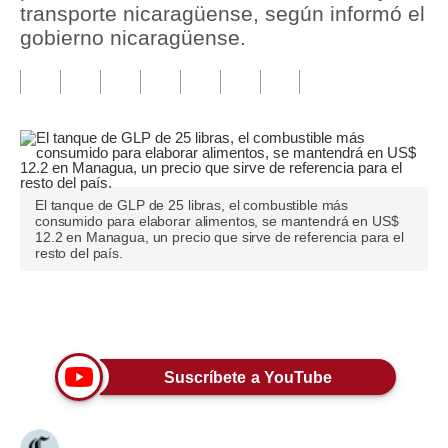
transporte nicaragüense, según informó el
gobierno nicaragüense.
Tu Dinero
Finanzas Personales
Inmobiliarias
Plus G
Opinión
El tanque de GLP de 25 libras, el combustible más
consumido para elaborar alimentos, se mantendrá en US$
12.2 en Managua, un precio que sirve de referencia para el
Editorial
resto del país.
Pregunta de hoy
Únete a nuestro canal
Blogs
Tendencias
Suscríbete a YouTube
Lujo
Viajes