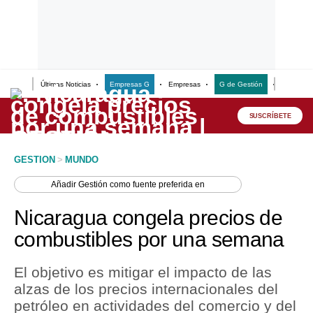
Últimas Noticias
Empresas G
Empresas
G de Gestión
Finanzas
Lo último
Peru Quiosco
SUSCRÍBETE
Portada
GESTION
>
MUNDO
Empresas
Añadir
Gestión
como fuente preferida en
Management & Empleo
Nicaragua congela precios de
Economía
combustibles por una semana
Mercados
El objetivo es mitigar el impacto de las
Perú
alzas de los precios internacionales del
petróleo en actividades del comercio y del
Política