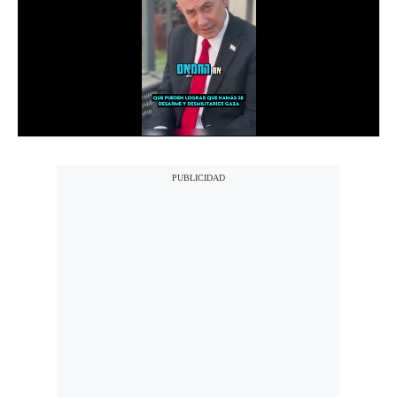
Notas Contratadas
Podcast
Gestión TV
Videos
Fotogalerías
gestion.pe
¿quiénes
Somos?
Términos
Y
Condiciones
Política
De
Privacidad