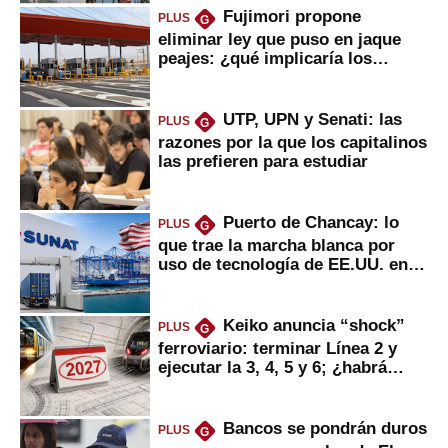
Fujimori propone
PLUS
G
eliminar ley que puso en jaque
peajes: ¿qué implicaría los
usuarios?
UTP, UPN y Senati: las
PLUS
G
razones por la que los capitalinos
las prefieren para estudiar
Puerto de Chancay: lo
PLUS
G
que trae la marcha blanca por
uso de tecnología de EE.UU. en
mercancías
Keiko anuncia “shock”
PLUS
G
ferroviario: terminar Línea 2 y
ejecutar la 3, 4, 5 y 6; ¿habrá
avances?
Bancos se pondrán duros
PLUS
G