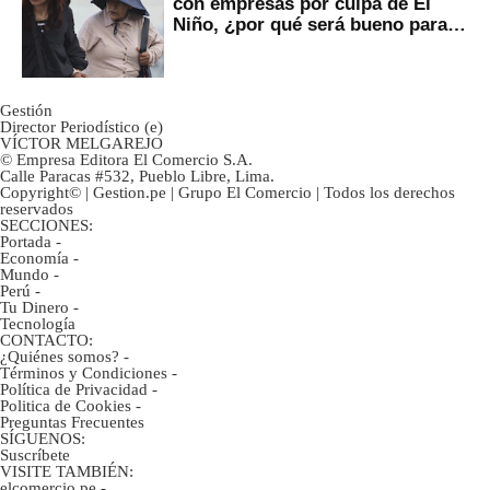
con empresas por culpa de El
Niño, ¿por qué será bueno para
ahorristas?
Gestión
Director Periodístico (e)
VÍCTOR MELGAREJO
© Empresa Editora El Comercio S.A.
Calle Paracas #532, Pueblo Libre, Lima.
Copyright© | Gestion.pe | Grupo El Comercio | Todos los derechos
reservados
SECCIONES:
Portada
-
Economía
-
Mundo
-
Perú
-
Tu Dinero
-
Tecnología
CONTACTO:
¿Quiénes somos?
-
Términos y Condiciones
-
Política de Privacidad
-
Politica de Cookies
-
Preguntas Frecuentes
SÍGUENOS:
Suscríbete
VISITE TAMBIÉN:
elcomercio.pe
-