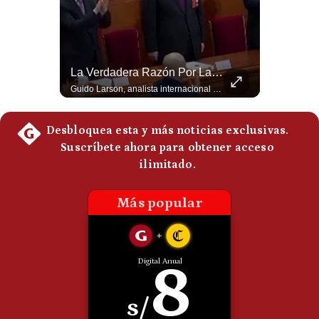
Politica
De
Cookies
Preguntas
¿Irán Se Está Convirtiendo En Un Régimen Militar? | #radar24
La Verdadera Razón Por La Que China Apoya A Irán | Gestión Mundo
Frecuentes
Esteban Silva, politólogo internacional, señala que algunos analistas consideran que la estructura religiosa iraní estaría sirviendo para sostener el poder de una cúpula militar. Explica que la Guardia Revolucionaria está aumentando su influencia sobre la seguridad, las decisiones estratégicas y hasta asuntos económicos como el estrecho de Ormuz. #Iran #GuardiaRevolucionaria #Geopolitica #NoticiasInternacionales #Shorts 👉 Suscríbete y activa la campana para no perderte nuestro análisis diario. 🌎 Síguenos en nuestras redes sociales: 📌 Web oficial: https://gestion.pe/mundo/ 📌 LinkedIn: http://bit.ly/3HYIET0 📌 X (Twitter): http://bit.ly/4noZtX9 📌 TikTok: http://bit.ly/4evB6TO
Guido Larson, analista internacional explica que la guerra no puede entenderse únicamente como un enfrentamiento entre Estados Unidos e Irán, sino también dentro de la competencia global entre Washington y Pekín. El analista sostiene que China mantiene su relación petrolera con Irán y que le interesa que Estados Unidos consuma recursos y pierda influencia. 🚀 ¿Quieres entender el mundo sin ruido? Únete a nuestra comunidad y forma parte del cambio. #GestiónNewsroomLive #NoticiasGlobales #AnálisisGeopolítico #EconomíaMundial #IA #Geopolítica #LatinosEnUSA #NoticiasEnEspañol 👉 Suscríbete y activa la campana para no perderte nuestro análisis diario. 🌎 Síguenos en nuestras redes sociales: 📌 Web oficial: https://gestion.pe/mundo/ 📌 LinkedIn: http://bit.ly/3HYIET0 📌 X (Twitter): http://bit.ly/4noZtX9 📌 TikTok: http://bit.ly/4evB6TO