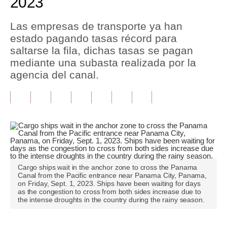
2023
Tu Dinero
Las empresas de transporte ya han
estado pagando tasas récord para
Finanzas Personales
saltarse la fila, dichas tasas se pagan
Inmobiliarias
mediante una subasta realizada por la
agencia del canal.
Plus G
Opinión
Editorial
Pregunta de hoy
Blogs
Cargo ships wait in the anchor zone to cross the Panama
Canal from the Pacific entrance near Panama City, Panama,
Tendencias
on Friday, Sept. 1, 2023. Ships have been waiting for days
as the congestion to cross from both sides increase due to
the intense droughts in the country during the rainy season.
Lujo
Viajes