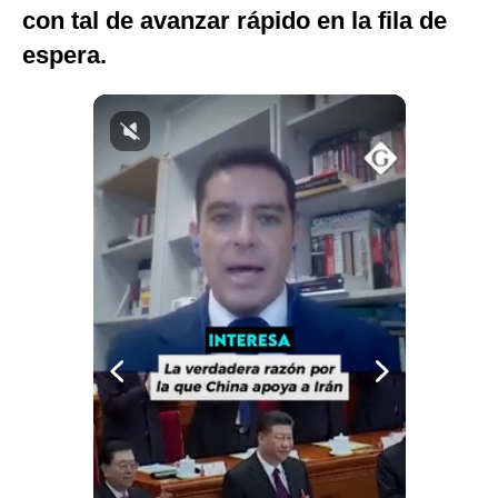
con tal de avanzar rápido en la fila de
Notas Contratadas
espera.
Podcast
Gestión TV
Videos
Fotogalerías
gestion.pe
¿quiénes
Somos?
Términos
Y
Condiciones
Política
De
Privacidad