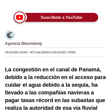
Únete a nuestro canal
Moda
Estilos
Suscríbete a YouTube
Mundo
EEUU
Agencia Bloomberg
México
23/11/2023 11H40
- ACTUALIZADO A 23/11/2023 17H06
España
Internacional
La congestión en el canal de Panamá,
debido a la reducción en el acceso para
Tecnología
cuidar el agua debido a la sequía, ha
Club del Suscriptor
llevado a las compañías navieras a
Mix
pagar tasas récord en las subastas que
G de Gestión
realiza la autoridad de esa vía fluvial