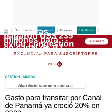
Últimas Noticias
Empresas G
Empresas
G de Gestión
Finanzas
Lo último
Peru Quiosco
SUSCRÍBETE
Portada
EXCLUSIVO PARA SUSCRIPTORES
Empresas
PLUS
G
Management & Empleo
GESTION
>
MUNDO
Economía
Añadir
Gestión
como fuente preferida en
Mercados
Gasto para transitar por Canal
Perú
de Panamá ya creció 20% en
Política