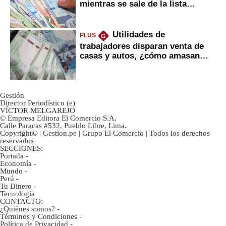
mientras se sale de la lista
negra?
Utilidades de
PLUS
G
trabajadores disparan venta de
casas y autos, ¿cómo amasan
tanta liquidez?
Gestión
Director Periodístico (e)
VÍCTOR MELGAREJO
© Empresa Editora El Comercio S.A.
Calle Paracas #532, Pueblo Libre, Lima.
Copyright© | Gestion.pe | Grupo El Comercio | Todos los derechos
reservados
SECCIONES:
Portada
-
Economía
-
Mundo
-
Perú
-
Tu Dinero
-
Tecnología
CONTACTO:
¿Quiénes somos?
-
Términos y Condiciones
-
Política de Privacidad
-