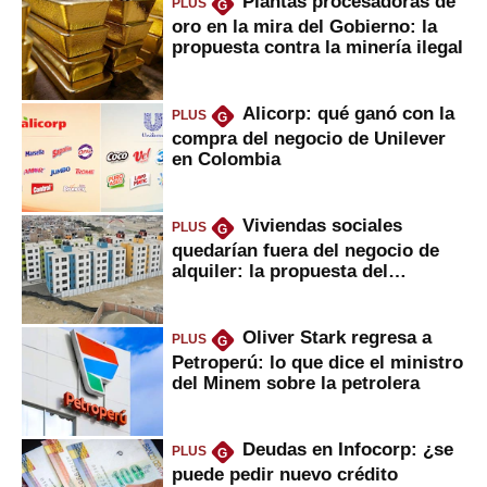
Plantas procesadoras de
PLUS
G
oro en la mira del Gobierno: la
propuesta contra la minería ilegal
Alicorp: qué ganó con la
PLUS
G
compra del negocio de Unilever
en Colombia
Viviendas sociales
PLUS
G
quedarían fuera del negocio de
alquiler: la propuesta del
gobierno
Oliver Stark regresa a
PLUS
G
Petroperú: lo que dice el ministro
del Minem sobre la petrolera
Deudas en Infocorp: ¿se
PLUS
G
puede pedir nuevo crédito