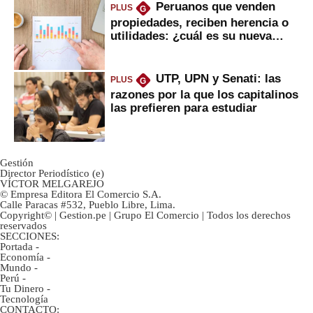
Peruanos que venden
PLUS
G
propiedades, reciben herencia o
utilidades: ¿cuál es su nueva
inversión clave?
UTP, UPN y Senati: las
PLUS
G
razones por la que los capitalinos
las prefieren para estudiar
Gestión
Director Periodístico (e)
VÍCTOR MELGAREJO
© Empresa Editora El Comercio S.A.
Calle Paracas #532, Pueblo Libre, Lima.
Copyright© | Gestion.pe | Grupo El Comercio | Todos los derechos
reservados
SECCIONES:
Portada
-
Economía
-
Mundo
-
Perú
-
Tu Dinero
-
Tecnología
CONTACTO: