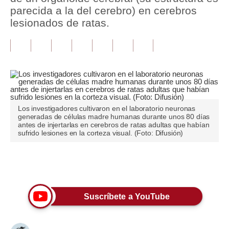
parecida a la del cerebro) en cerebros
Tu Dinero
lesionados de ratas.
Finanzas Personales
Inmobiliarias
Plus G
Opinión
Los investigadores cultivaron en el laboratorio neuronas
generadas de células madre humanas durante unos 80 días
Editorial
antes de injertarlas en cerebros de ratas adultas que habían
sufrido lesiones en la corteza visual. (Foto: Difusión)
Pregunta de hoy
Blogs
Únete a nuestro canal
Tendencias
Suscríbete a YouTube
Lujo
Viajes