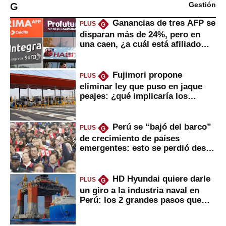
G
Gestión
Ganancias de tres AFP se
PLUS
G
disparan más de 24%, pero en
una caen, ¿a cuál está afiliado
usted?
Fujimori propone
PLUS
G
eliminar ley que puso en jaque
peajes: ¿qué implicaría los
usuarios?
Perú se “bajó del barco”
PLUS
G
de crecimiento de países
emergentes: esto se perdió desde
2022
HD Hyundai quiere darle
PLUS
G
un giro a la industria naval en
Perú: los 2 grandes pasos que
daría