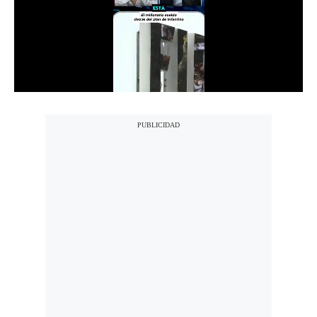
Notas Contratadas
Podcast
Gestión TV
Videos
Fotogalerías
gestion.pe
¿quiénes
Somos?
Términos
Y
Condiciones
Política
De
Privacidad