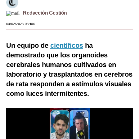
Moda
Redacción Gestión
Estilos
04/02/2023 03H06
Mundo
Un equipo de
científicos
ha
EEUU
demostrado que los organoides
México
cerebrales humanos cultivados en
España
laboratorio y trasplantados en cerebros
de rata responden a estímulos visuales
Internacional
como luces intermitentes.
Tecnología
Club del Suscriptor
Mix
G de Gestión