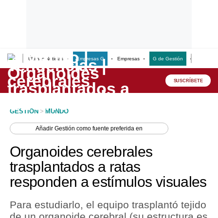
Últimas Noticias
Empresas G
Empresas
G de Gestión
Finanzas
Lo último
Peru Quiosco
SUSCRÍBETE
Portada
GESTION
>
MUNDO
Empresas
Añadir
Gestión
como fuente preferida en
Management & Empleo
Organoides cerebrales
Economía
trasplantados a ratas
responden a estímulos visuales
Mercados
Perú
Para estudiarlo, el equipo trasplantó tejido
de un organoide cerebral (su estructura es
Política