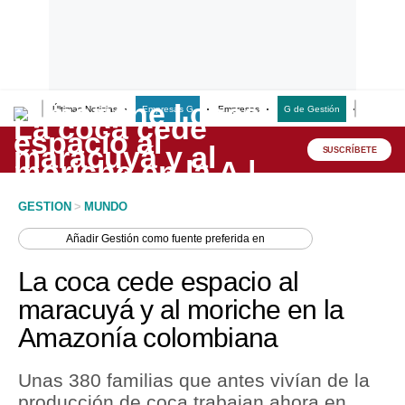
Últimas Noticias
Empresas G
Empresas
G de Gestión
Finanzas
Lo último
Peru Quiosco
SUSCRÍBETE
Portada
GESTION
>
MUNDO
Empresas
Añadir
Gestión
como fuente preferida en
Management & Empleo
La coca cede espacio al
Economía
maracuyá y al moriche en la
Amazonía colombiana
Mercados
Perú
Unas 380 familias que antes vivían de la
producción de coca trabajan ahora en
Política