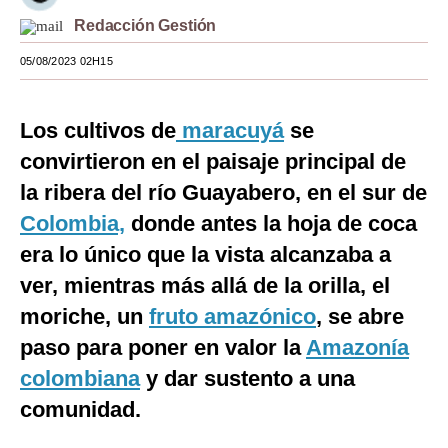
Redacción Gestión
Moda
05/08/2023 02H15
Estilos
Mundo
Los cultivos de
maracuyá
se
EEUU
convirtieron en el paisaje principal de
la ribera del río Guayabero, en el sur de
México
Colombia,
donde antes la hoja de coca
España
era lo único que la vista alcanzaba a
Internacional
ver, mientras más allá de la orilla, el
Tecnología
moriche, un
fruto amazónico
, se abre
paso para poner en valor la
Amazonía
Club del Suscriptor
colombiana
y dar sustento a una
Mix
comunidad.
G de Gestión