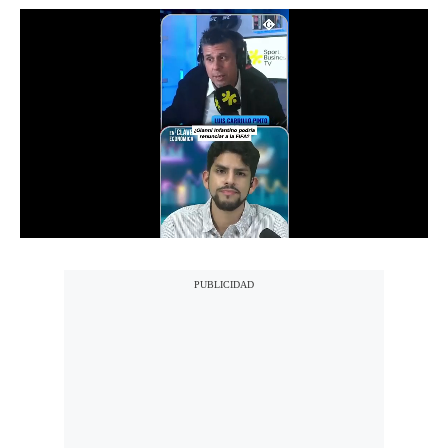
Notas Contratadas
Podcast
Gestión TV
Videos
Fotogalerías
gestion.pe
¿quiénes
Somos?
Términos
Y
Condiciones
Política
De
Privacidad