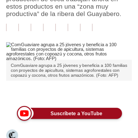
estos productos en una “zona muy
Tu Dinero
productiva” de la ribera del Guayabero.
Finanzas Personales
Inmobiliarias
Plus G
Opinión
ComGuaviare agrupa a 25 jóvenes y beneficia a 100 familias
con proyectos de apicultura, sistemas agroforestales con
Editorial
copoazú y cocona, otros frutos amazónicos. (Foto: AFP)
Pregunta de hoy
Únete a nuestro canal
Blogs
Tendencias
Suscríbete a YouTube
Lujo
Viajes