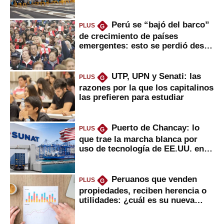
usuarios?
Perú se “bajó del barco”
PLUS
G
de crecimiento de países
emergentes: esto se perdió desde
2022
UTP, UPN y Senati: las
PLUS
G
razones por la que los capitalinos
las prefieren para estudiar
Puerto de Chancay: lo
PLUS
G
que trae la marcha blanca por
uso de tecnología de EE.UU. en
mercancías
Peruanos que venden
PLUS
G
propiedades, reciben herencia o
utilidades: ¿cuál es su nueva
inversión clave?