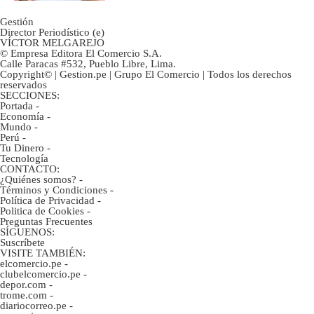
Gestión
Director Periodístico (e)
VÍCTOR MELGAREJO
© Empresa Editora El Comercio S.A.
Calle Paracas #532, Pueblo Libre, Lima.
Copyright© | Gestion.pe | Grupo El Comercio | Todos los derechos
reservados
SECCIONES:
Portada
-
Economía
-
Mundo
-
Perú
-
Tu Dinero
-
Tecnología
CONTACTO:
¿Quiénes somos?
-
Términos y Condiciones
-
Política de Privacidad
-
Politica de Cookies
-
Preguntas Frecuentes
SÍGUENOS:
Suscríbete
VISITE TAMBIÉN:
elcomercio.pe
-
clubelcomercio.pe
-
depor.com
-
trome.com
-
diariocorreo.pe
-