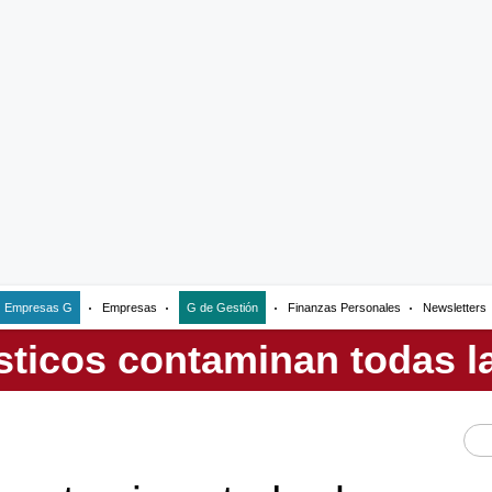
Empresas G
Empresas
G de Gestión
Finanzas Personales
Newsletters