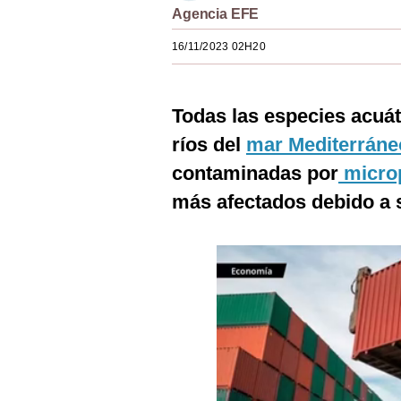
Agencia EFE
Estilos
16/11/2023 02H20
Mundo
EEUU
Todas las especies acuá
México
ríos del
mar Mediterrán
España
contaminadas por
microp
Internacional
más afectados debido a s
Tecnología
Club del Suscriptor
Mix
G de Gestión
Notas Contratadas