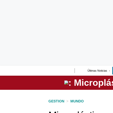
Lo último
Peru Quiosco
Portada
Empresas
Management & Empleo
Economía
Últimas Noticias
Mercados
Perú
Política
GESTION
>
MUNDO
Tu Dinero