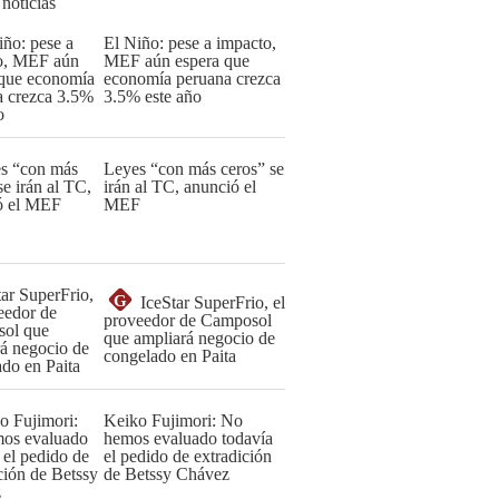
 noticias
El Niño: pese a impacto,
MEF aún espera que
economía peruana crezca
3.5% este año
Leyes “con más ceros” se
irán al TC, anunció el
MEF
G
IceStar SuperFrio, el
proveedor de Camposol
que ampliará negocio de
congelado en Paita
Keiko Fujimori: No
hemos evaluado todavía
el pedido de extradición
de Betssy Chávez