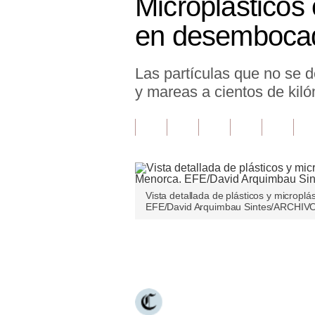
Microplásticos
Finanzas Personales
en desembocadu
Inmobiliarias
Las partículas que no se d
Plus G
y mareas a cientos de kil
Opinión
Editorial
Pregunta de hoy
Blogs
Vista detallada de plásticos y microplá
EFE/David Arquimbau Sintes/ARCHIV
Tendencias
Lujo
Únete a nuestro canal
Viajes
Moda