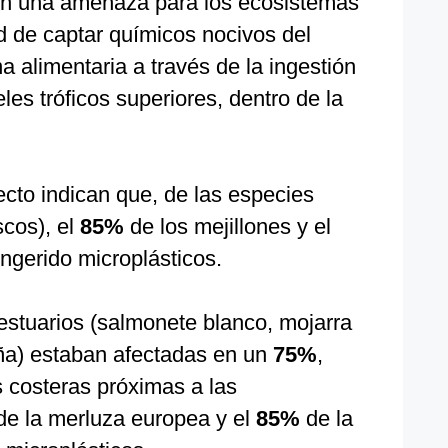
en una amenaza para los ecosistemas
d de captar químicos nocivos del
a alimentaria a través de la ingestión
les tróficos superiores, dentro de la
cto indican que, de las especies
scos), el
85%
de los mejillones y el
ingerido microplásticos.
estuarios (salmonete blanco, mojarra
eña) estaban afectadas en un
75%
,
s costeras próximas a las
e la merluza europea y el
85%
de la