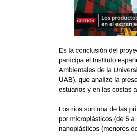
Podcast
Gestión TV
Videos
Fotogalerías
Es la conclusión del proyec
participa el Instituto espa
gestion.pe
Ambientales de la Univer
¿quiénes
UAB), que analizó la prese
Somos?
estuarios y en las costas 
Términos
Y
Condiciones
Los ríos son una de las pr
Política
por microplásticos (de 5 
De
Privacidad
nanoplásticos (menores d
Politica