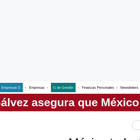
Empresas G
Empresas
G de Gestión
Finanzas Personales
Newsletters