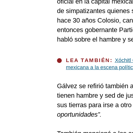
oficial en la capital mexic
De
Cookies
de simpatizantes quienes 
Preguntas
hace 30 años Colosio, cand
Frecuentes
entonces gobernante Partid
habló sobre el hambre y se
LEA TAMBIÉN:
Xóchitl
mexicana a la escena políti
Gálvez se refirió también 
tienen hambre y sed de jus
sus tierras para irse a otr
oportunidades”.