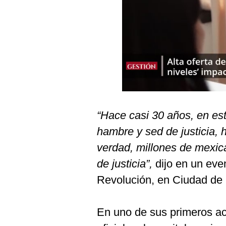
Podcast
Gestión TV
Videos
Fotogalerías
gestion.pe
“Hace casi 30 años, en est
¿quiénes
hambre y sed de justicia,
Somos?
verdad, millones de mexi
Términos
de justicia”,
dijo en un eve
Y
Condiciones
Revolución, en Ciudad de
Política
De
Privacidad
En uno de sus primeros a
Politica