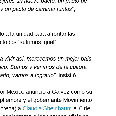
ujeres un nuevo pacto, un pacto de
y un pacto de caminar juntos”
,
o a la unidad para afrontar las
 todos “sufrimos igual”.
 vivir así, merecemos un mejor país,
co. Somos y venimos de la cultura
rlo, vamos a lograrlo”
, insistió.
por México anunció a Gálvez como su
septiembre y el gobernante Movimiento
Morena) a
Claudia Sheinbaum
el 6 de