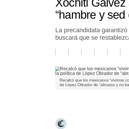
Xóchitl Gálvez
Finanzas Personales
“hambre y sed d
Inmobiliarias
La precandidata garantizó 
Plus G
buscará que se restablezc
Opinión
Editorial
Pregunta de hoy
Blogs
Recalcó que los mexicanos “vivimos con m
de López Obrador de “abrazos y no ba
Tendencias
Lujo
Únete a nuestro canal
Viajes
Moda