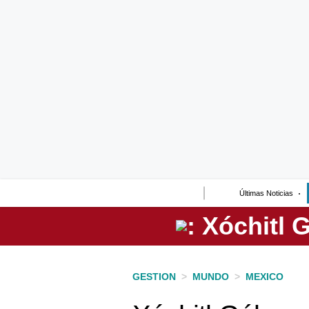
Lo último
Peru Quiosco
Portada
Empresas
Management & Empleo
Economía
Últimas Noticias
Mercados
Perú
Política
GESTION
>
MUNDO
>
MEXICO
Tu Dinero