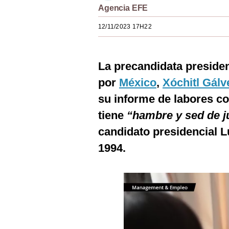
Agencia EFE
Estilos
12/11/2023 17H22
Mundo
EEUU
La precandidata presiden
México
por
México
,
Xóchitl Gálv
España
su informe de labores co
Internacional
tiene
“hambre y sed de ju
candidato presidencial L
Tecnología
1994.
Club del Suscriptor
Mix
G de Gestión
Notas Contratadas