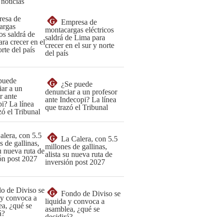
 noticias
G
Empresa de
montacargas eléctricos
saldrá de Lima para
crecer en el sur y norte
del país
G
¿Se puede
denunciar a un profesor
ante Indecopi? La línea
que trazó el Tribunal
G
La Calera, con 5.5
millones de gallinas,
alista su nueva ruta de
inversión post 2027
G
Fondo de Diviso se
liquida y convoca a
asamblea, ¿qué se
decidirá?