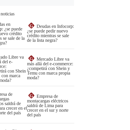
 noticias
G
Deudas en Infocorp:
¿se puede pedir nuevo
crédito mientras se sale
de la lista negra?
G
Mercado Libre va
más allá del e-commerce:
¿competirá con Shein y
Temu con marca propia
moda?
G
Empresa de
montacargas eléctricos
saldrá de Lima para
crecer en el sur y norte
del país