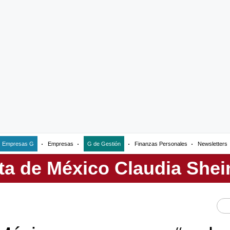
Empresas G
Empresas
G de Gestión
Finanzas Personales
Newsletters