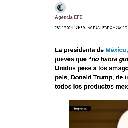
Estilos
Mundo
Agencia EFE
28/11/2024 12H39
- ACTUALIZADO A 28/11/
EEUU
México
La presidenta de
México
España
jueves que “
no habrá gue
Internacional
Unidos pese a los amagos
Tecnología
país, Donald Trump, de 
todos los productos mex
Club del Suscriptor
Mix
G de Gestión
Notas Contratadas