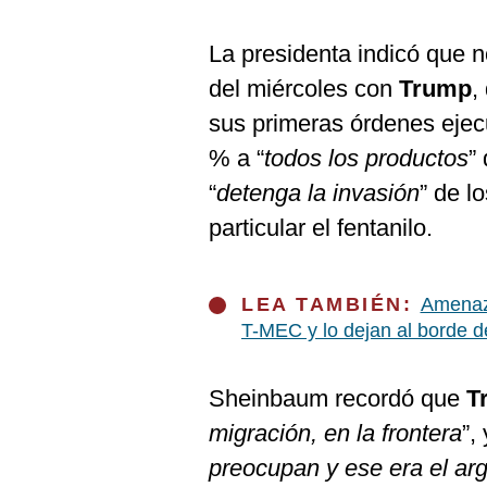
De
Cookies
La presidenta indicó que n
Preguntas
Frecuentes
del miércoles con
Trump
,
sus primeras órdenes ejec
% a “
todos los productos
”
“
detenga la invasión
” de l
particular el fentanilo.
LEA TAMBIÉN:
Amenaz
T-MEC y lo dejan al borde d
Sheinbaum recordó que
T
migración, en la frontera
”, 
preocupan y ese era el ar