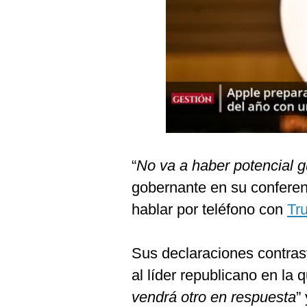
Podcast
Gestión TV
Videos
Fotogalerías
gestion.pe
“
No va a haber potencial g
¿quiénes
gobernante en su conferen
Somos?
hablar por teléfono con
Tr
Términos
Y
Condiciones
Sus declaraciones contrast
Política
De
al líder republicano en la 
Privacidad
vendrá otro en respuesta
”
Politica