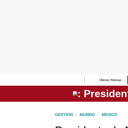
Lo último
Peru Quiosco
Portada
Empresas
Management & Empleo
Economía
Últimas Noticias
Mercados
Perú
Política
GESTION
>
MUNDO
>
MEXICO
Tu Dinero