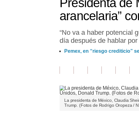
Presidenta de 
Finanzas Personales
arancelaria” c
Inmobiliarias
“No va a haber potencial g
Plus G
día después de hablar por 
Opinión
Pemex, en “riesgo crediticio” 
Editorial
Pregunta de hoy
Blogs
Tendencias
La presidenta de México, Claudia Shei
Trump. (Fotos de Rodrigo Oropeza / 
Lujo
Viajes
Únete a nuestro canal
Moda