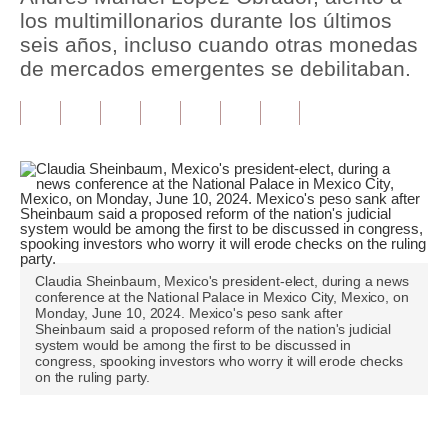
los multimillonarios durante los últimos
Tu Dinero
seis años, incluso cuando otras monedas
de mercados emergentes se debilitaban.
Finanzas Personales
Inmobiliarias
Plus G
Opinión
Editorial
Pregunta de hoy
Claudia Sheinbaum, Mexico's president-elect, during a news
conference at the National Palace in Mexico City, Mexico, on
Monday, June 10, 2024. Mexico's peso sank after
Blogs
Sheinbaum said a proposed reform of the nation's judicial
system would be among the first to be discussed in
Tendencias
congress, spooking investors who worry it will erode checks
on the ruling party.
Lujo
Viajes
Únete a nuestro canal