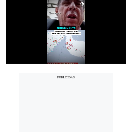
Notas Contratadas
Podcast
Gestión TV
Videos
Fotogalerías
gestion.pe
¿quiénes
Somos?
Términos
Y
Condiciones
Política
De
Privacidad