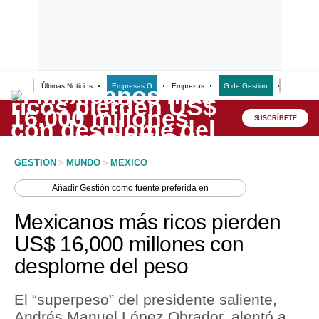
Últimas Noticias
Empresas G
Empresas
G de Gestión
Finanzas
Lo último
Peru Quiosco
SUSCRÍBETE
Portada
GESTION
>
MUNDO
>
MEXICO
Empresas
Añadir
Gestión
como fuente preferida en
Management & Empleo
Mexicanos más ricos pierden
Economía
US$ 16,000 millones con
desplome del peso
Mercados
Perú
El “superpeso” del presidente saliente,
Andrés Manuel López Obrador, alentó a
Política