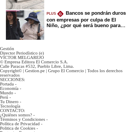
avances?
Bancos se pondrán duros
PLUS
G
con empresas por culpa de El
Niño, ¿por qué será bueno para
ahorristas?
Gestión
Director Periodístico (e)
VÍCTOR MELGAREJO
© Empresa Editora El Comercio S.A.
Calle Paracas #532, Pueblo Libre, Lima.
Copyright© | Gestion.pe | Grupo El Comercio | Todos los derechos
reservados
SECCIONES:
Portada
-
Economía
-
Mundo
-
Perú
-
Tu Dinero
-
Tecnología
CONTACTO:
¿Quiénes somos?
-
Términos y Condiciones
-
Política de Privacidad
-
Politica de Cookies
-