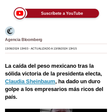
Moda
Suscríbete a YouTube
Estilos
Mundo
EEUU
Agencia Bloomberg
México
13/06/2024 13H03
- ACTUALIZADO A 13/06/2024 13H15
España
La caída del peso mexicano tras la
Internacional
sólida victoria de la presidenta electa,
Tecnología
Claudia Sheinbaum
, ha dado un duro
Club del Suscriptor
golpe a los empresarios más ricos del
país.
Mix
G de Gestión