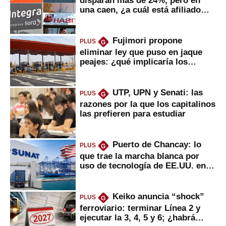
una caen, ¿a cuál está afiliado
usted?
Fujimori propone
PLUS
G
eliminar ley que puso en jaque
peajes: ¿qué implicaría los
usuarios?
UTP, UPN y Senati: las
PLUS
G
razones por la que los capitalinos
las prefieren para estudiar
Puerto de Chancay: lo
PLUS
G
que trae la marcha blanca por
uso de tecnología de EE.UU. en
mercancías
Keiko anuncia “shock”
PLUS
G
ferroviario: terminar Línea 2 y
ejecutar la 3, 4, 5 y 6; ¿habrá