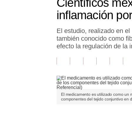
Científicos mex
Finanzas Personales
inflamación p
Inmobiliarias
El estudio, realizado en el 
Plus G
también conocido como fi
Opinión
efecto la regulación de la 
Editorial
Pregunta de hoy
Blogs
Tendencias
El medicamento es utilizado como un m
componentes del tejido conjuntivo en 
Lujo
Viajes
Únete a nuestro canal
Moda