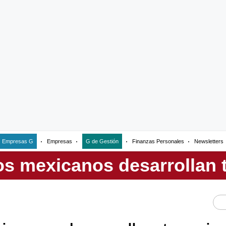
Empresas G
Empresas
G de Gestión
Finanzas Personales
Newsletters