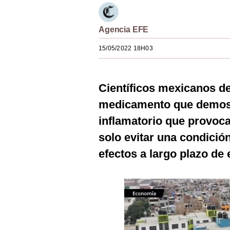
Estilos
Agencia EFE
Mundo
15/05/2022 18H03
EEUU
México
Científicos mexicanos de
España
medicamento que demostr
Internacional
inflamatorio que provoca
Tecnología
solo evitar una condición
efectos a largo plazo de
Club del Suscriptor
Mix
G de Gestión
Notas Contratadas