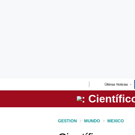
Lo último
Peru Quiosco
Portada
Empresas
Management & Empleo
Economía
Últimas Noticias
Mercados
Perú
Política
GESTION
>
MUNDO
>
MEXICO
Tu Dinero