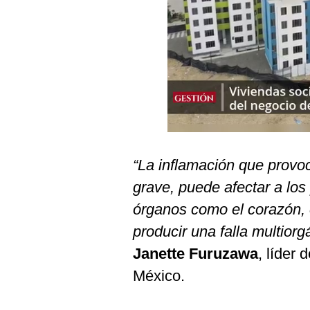
Podcast
Gestión TV
Videos
Fotogalerías
gestion.pe
“La inflamación que provo
¿quiénes
grave, puede afectar a los
Somos?
órganos como el corazón, e
Términos
Y
producir una falla multiorg
Condiciones
Janette Furuzawa
, líder 
Política
De
México.
Privacidad
Politica