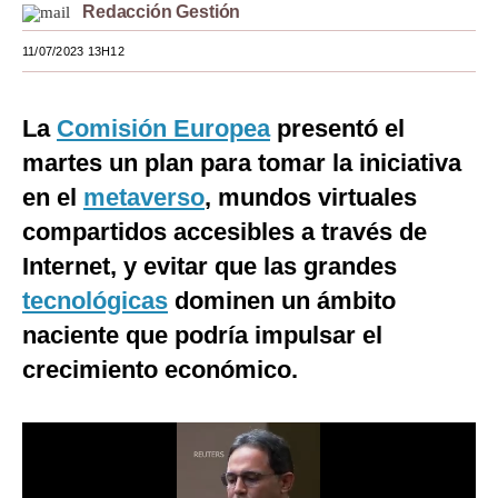
Redacción Gestión
Moda
11/07/2023 13H12
Estilos
Mundo
La
Comisión Europea
presentó el
martes un plan para tomar la iniciativa
EEUU
en el
metaverso
, mundos virtuales
México
compartidos accesibles a través de
España
Internet, y evitar que las grandes
tecnológicas
dominen un ámbito
Internacional
naciente que podría impulsar el
Tecnología
crecimiento económico.
Club del Suscriptor
Mix
G de Gestión