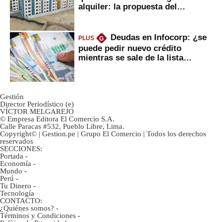
alquiler: la propuesta del
gobierno
Deudas en Infocorp: ¿se
PLUS
G
puede pedir nuevo crédito
mientras se sale de la lista
negra?
Gestión
Director Periodístico (e)
VÍCTOR MELGAREJO
© Empresa Editora El Comercio S.A.
Calle Paracas #532, Pueblo Libre, Lima.
Copyright© | Gestion.pe | Grupo El Comercio | Todos los derechos
reservados
SECCIONES:
Portada
-
Economía
-
Mundo
-
Perú
-
Tu Dinero
-
Tecnología
CONTACTO:
¿Quiénes somos?
-
Términos y Condiciones
-