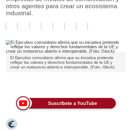
otros agentes para crear un ecosistema
Tu Dinero
industrial.
Finanzas Personales
Inmobiliarias
Plus G
Opinión
El Ejecutivo comunitario afirma que su iniciativa pretende
reflejar los valores y derechos fundamentales de la UE y
crear un metaverso abierto e interoperable. (Foto: iStock)
Editorial
Pregunta de hoy
Únete a nuestro canal
Blogs
Suscríbete a YouTube
Tendencias
Lujo
Viajes