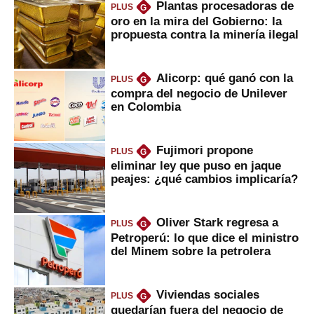
Plantas procesadoras de
PLUS
G
oro en la mira del Gobierno: la
propuesta contra la minería ilegal
Alicorp: qué ganó con la
PLUS
G
compra del negocio de Unilever
en Colombia
Fujimori propone
PLUS
G
eliminar ley que puso en jaque
peajes: ¿qué cambios implicaría?
Oliver Stark regresa a
PLUS
G
Petroperú: lo que dice el ministro
del Minem sobre la petrolera
Viviendas sociales
PLUS
G
quedarían fuera del negocio de