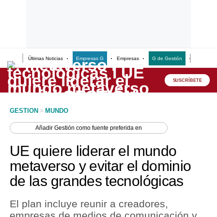
Últimas Noticias
Empresas G
Empresas
G de Gestión
Finanzas
Lo último
Peru Quiosco
SUSCRÍBETE
Portada
GESTION
>
MUNDO
Empresas
Añadir
Gestión
como fuente preferida en
Management & Empleo
UE quiere liderar el mundo
Economía
metaverso y evitar el dominio
de las grandes tecnológicas
Mercados
Perú
El plan incluye reunir a creadores,
empresas de medios de comunicación y
Política