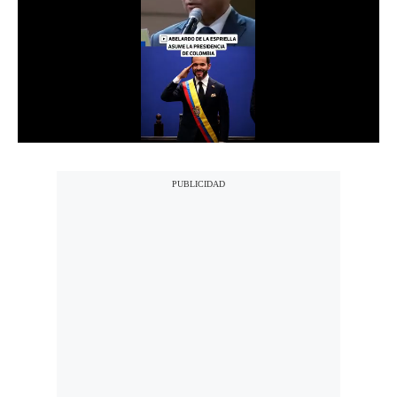
Notas Contratadas
Podcast
Gestión TV
Videos
Fotogalerías
gestion.pe
¿quiénes
Somos?
Términos
Y
Condiciones
Política
De
Privacidad