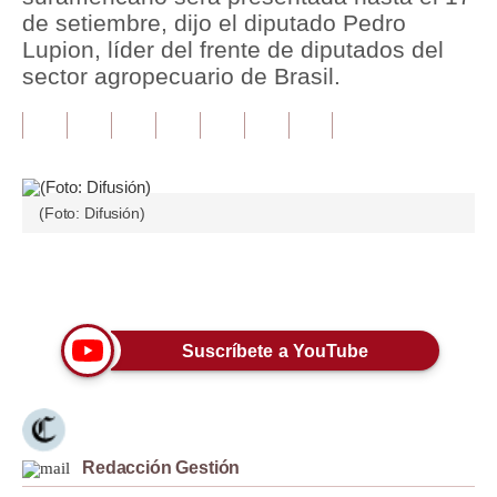
de setiembre, dijo el diputado Pedro
Tu Dinero
Lupion, líder del frente de diputados del
sector agropecuario de Brasil.
Finanzas Personales
Inmobiliarias
Plus G
(Foto: Difusión)
Opinión
Editorial
Únete a nuestro canal
Pregunta de hoy
Suscríbete a YouTube
Blogs
Tendencias
Lujo
Redacción Gestión
Viajes