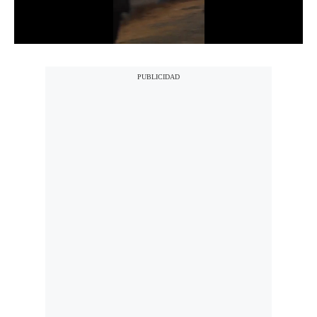
Notas Contratadas
Podcast
Gestión TV
Videos
Fotogalerías
gestion.pe
¿quiénes
Somos?
Términos
Y
Condiciones
Política
De
Privacidad