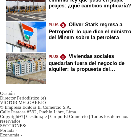
peajes: ¿qué cambios implicaría?
Oliver Stark regresa a
PLUS
G
Petroperú: lo que dice el ministro
del Minem sobre la petrolera
Viviendas sociales
PLUS
G
quedarían fuera del negocio de
alquiler: la propuesta del
gobierno
Gestión
Director Periodístico (e)
VÍCTOR MELGAREJO
© Empresa Editora El Comercio S.A.
Calle Paracas #532, Pueblo Libre, Lima.
Copyright© | Gestion.pe | Grupo El Comercio | Todos los derechos
reservados
SECCIONES:
Portada
-
Economía
-