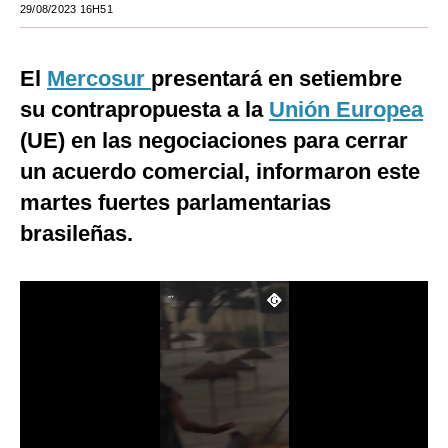
29/08/2023 16H51
Moda
Estilos
El
Mercosur
presentará en setiembre
su contrapropuesta a la
Unión Europea
Mundo
(UE) en las negociaciones para cerrar
EEUU
un acuerdo comercial, informaron este
México
martes fuertes parlamentarias
brasileñas.
España
Internacional
Tecnología
Club del Suscriptor
Mix
G de Gestión