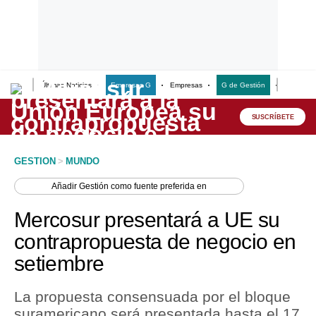
Últimas Noticias
Empresas G
Empresas
G de Gestión
Finanzas
Lo último
Peru Quiosco
SUSCRÍBETE
Portada
GESTION
>
MUNDO
Empresas
Añadir
Gestión
como fuente preferida en
Management & Empleo
Mercosur presentará a UE su
Economía
contrapropuesta de negocio en
setiembre
Mercados
Perú
La propuesta consensuada por el bloque
suramericano será presentada hasta el 17
Política