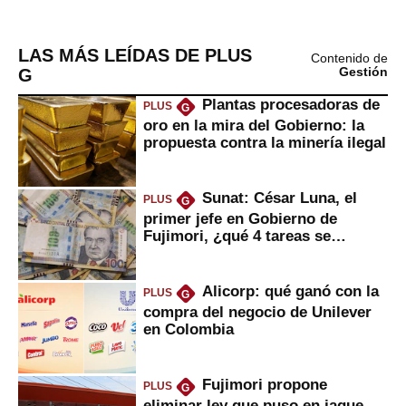
LAS MÁS LEÍDAS DE PLUS
Contenido de
G
Gestión
Plantas procesadoras de
PLUS
G
oro en la mira del Gobierno: la
propuesta contra la minería ilegal
Sunat: César Luna, el
PLUS
G
primer jefe en Gobierno de
Fujimori, ¿qué 4 tareas se
marcan urgentes?
Alicorp: qué ganó con la
PLUS
G
compra del negocio de Unilever
en Colombia
Fujimori propone
PLUS
G
eliminar ley que puso en jaque