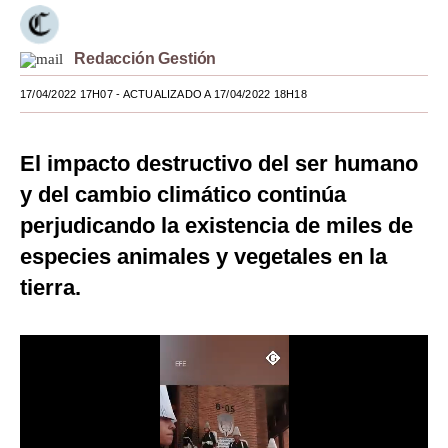
Moda
Redacción Gestión
Estilos
17/04/2022 17H07
- ACTUALIZADO A 17/04/2022 18H18
Mundo
EEUU
El impacto destructivo del ser humano
México
y del cambio climático continúa
perjudicando la existencia de miles de
España
especies animales y vegetales en la
Internacional
tierra.
Tecnología
Club del Suscriptor
Mix
G de Gestión