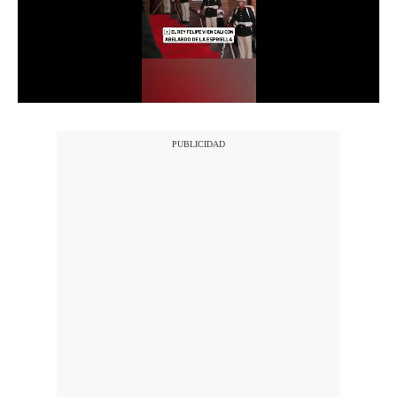
Notas Contratadas
Podcast
Gestión TV
Videos
Fotogalerías
gestion.pe
¿quiénes
Somos?
Términos
Y
Condiciones
Política
De
Privacidad