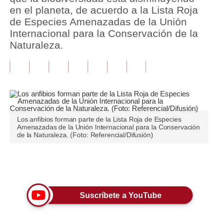
en el planeta, de acuerdo a la Lista Roja
Tu Dinero
de Especies Amenazadas de la Unión
Internacional para la Conservación de la
Finanzas Personales
Naturaleza.
Inmobiliarias
Plus G
Opinión
Editorial
Los anfibios forman parte de la Lista Roja de Especies
Amenazadas de la Unión Internacional para la Conservación
de la Naturaleza. (Foto: Referencial/Difusión)
Pregunta de hoy
Blogs
Únete a nuestro canal
Tendencias
Lujo
Suscríbete a YouTube
Viajes