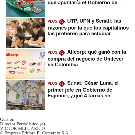
que apuntaría el Gobierno de
Fujimori
UTP, UPN y Senati: las
PLUS
G
razones por la que los capitalinos
las prefieren para estudiar
Alicorp: qué ganó con la
PLUS
G
compra del negocio de Unilever
en Colombia
Sunat: César Luna, el
PLUS
G
primer jefe en Gobierno de
Fujimori, ¿qué 4 tareas se
marcan urgentes?
Gestión
Director Periodístico (e)
VÍCTOR MELGAREJO
© Empresa Editora El Comercio S.A.