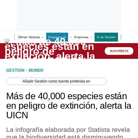
Últimas Noticias
Empresas G
Empresas
G de Gestión
Finanzas
Lo último
Peru Quiosco
SUSCRÍBETE
Portada
GESTION
>
MUNDO
Empresas
Añadir
Gestión
como fuente preferida en
Management & Empleo
Más de 40,000 especies están
Economía
en peligro de extinción, alerta la
UICN
Mercados
Perú
La infografía elaborada por Statista revela
que la biodiversidad está disminuyendo
Política