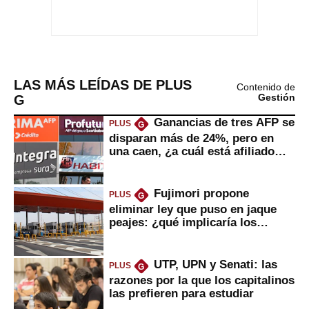
LAS MÁS LEÍDAS DE PLUS
Contenido de
G
Gestión
Ganancias de tres AFP se
PLUS
G
disparan más de 24%, pero en
una caen, ¿a cuál está afiliado
usted?
Fujimori propone
PLUS
G
eliminar ley que puso en jaque
peajes: ¿qué implicaría los
usuarios?
UTP, UPN y Senati: las
PLUS
G
razones por la que los capitalinos
las prefieren para estudiar