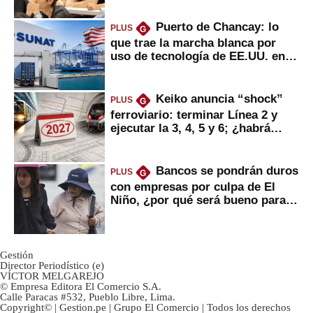
Puerto de Chancay: lo
PLUS
G
que trae la marcha blanca por
uso de tecnología de EE.UU. en
mercancías
Keiko anuncia “shock”
PLUS
G
ferroviario: terminar Línea 2 y
ejecutar la 3, 4, 5 y 6; ¿habrá
avances?
Bancos se pondrán duros
PLUS
G
con empresas por culpa de El
Niño, ¿por qué será bueno para
ahorristas?
Gestión
Director Periodístico (e)
VÍCTOR MELGAREJO
© Empresa Editora El Comercio S.A.
Calle Paracas #532, Pueblo Libre, Lima.
Copyright© | Gestion.pe | Grupo El Comercio | Todos los derechos