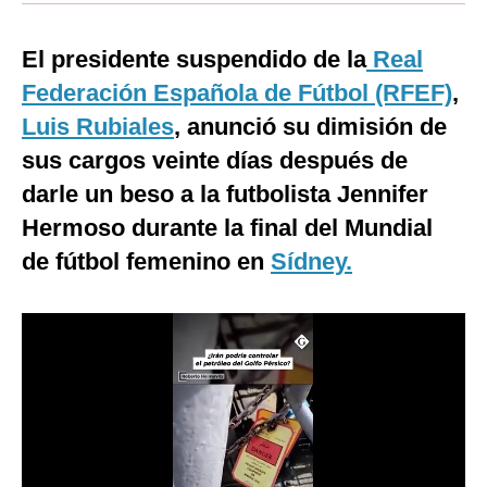
Moda
El presidente suspendido de la
Real
Estilos
Federación Española de Fútbol (RFEF)
,
Mundo
Luis Rubiales
, anunció su dimisión de
sus cargos veinte días después de
EEUU
darle un beso a la futbolista Jennifer
México
Hermoso durante la final del Mundial
España
de fútbol femenino en
Sídney.
Internacional
Tecnología
Club del Suscriptor
Mix
G de Gestión