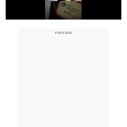
Notas Contratadas
Podcast
Gestión TV
Videos
Fotogalerías
gestion.pe
¿quiénes
Somos?
Términos
Y
Condiciones
Política
De
Privacidad