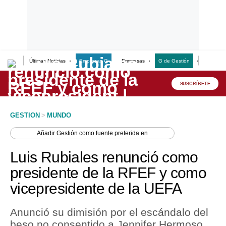
Últimas Noticias
Empresas G
Empresas
G de Gestión
Finanzas
Lo último
Peru Quiosco
SUSCRÍBETE
Portada
GESTION
>
MUNDO
Empresas
Añadir
Gestión
como fuente preferida en
Management & Empleo
Luis Rubiales renunció como
Economía
presidente de la RFEF y como
vicepresidente de la UEFA
Mercados
Perú
Anunció su dimisión por el escándalo del
beso no consentido a Jennifer Hermoso,
Política