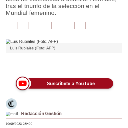
tras el triunfo de la selección en el
Tu Dinero
Mundial femenino.
Finanzas Personales
Inmobiliarias
Plus G
Luis Rubiales (Foto: AFP)
Opinión
Únete a nuestro canal
Editorial
Pregunta de hoy
Suscríbete a YouTube
Blogs
Tendencias
Lujo
Redacción Gestión
10/09/2023 23H00
Viajes