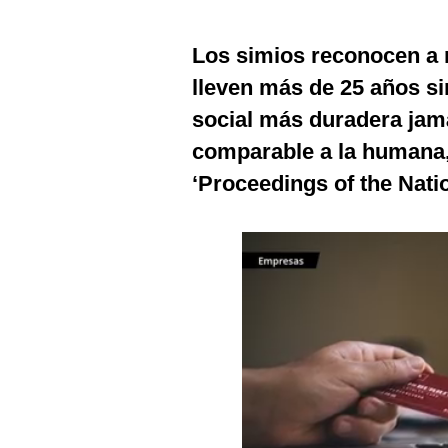
Estilos
Los simios reconocen a
Mundo
lleven más de 25 años si
EEUU
social más duradera ja
México
comparable a la humana
‘Proceedings of the Nat
España
Internacional
Tecnología
Club del Suscriptor
Mix
G de Gestión
Notas Contratadas