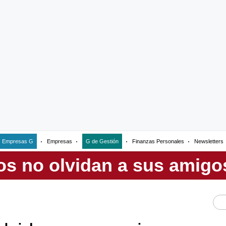
Empresas G
Empresas
G de Gestión
Finanzas Personales
Newsletters