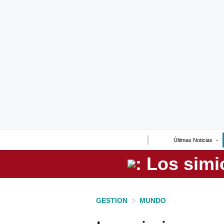
Lo último
Peru Quiosco
Portada
Empresas
Management & Empleo
Economía
Últimas Noticias
Mercados
Perú
Política
GESTION
>
MUNDO
Tu Dinero