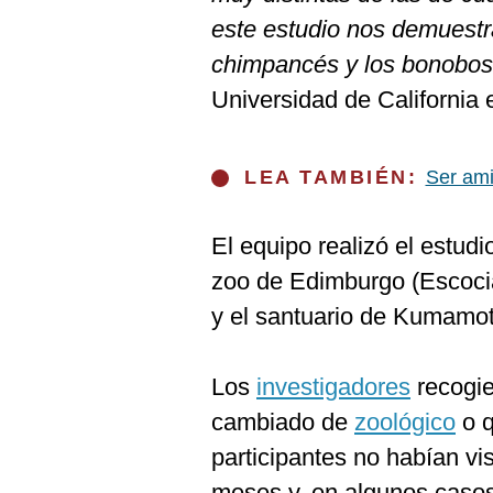
De
Cookies
este estudio nos demuestr
Preguntas
chimpancés y los bonobos
Frecuentes
Universidad de California 
LEA TAMBIÉN:
Ser ami
El equipo realizó el estu
zoo de Edimburgo (Escocia
y el santuario de Kumamo
Los
investigadores
recogie
cambiado de
zoológico
o q
participantes no habían v
meses y, en algunos casos