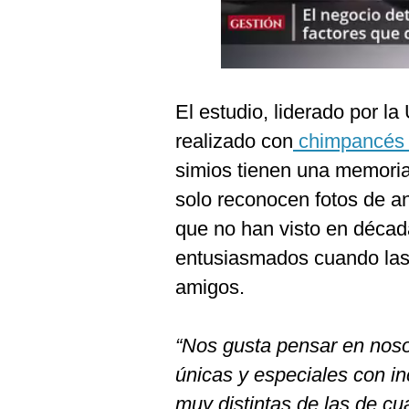
Podcast
Gestión TV
Videos
El estudio, liderado por l
Fotogalerías
realizado con
chimpancé
simios tienen una memoria 
solo reconocen fotos de a
gestion.pe
que no han visto en décad
¿quiénes
Somos?
entusiasmados cuando las
Términos
amigos.
Y
Condiciones
Política
“Nos gusta pensar en noso
De
Privacidad
únicas y especiales con in
Politica
muy distintas de las de cua