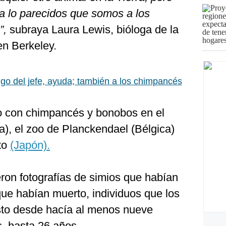
a lo parecidos que somos a los
”,
subraya Laura Lewis, bióloga de la
en Berkeley.
go del jefe, ayuda; también a los chimpancés
dio con chimpancés y bonobos en el
), el zoo de Planckendael (Bélgica)
to
(Japón).
ron fotografías de simios que habían
ue habían muerto, individuos que los
isto desde hacía al menos nueve
, hasta 26 años.