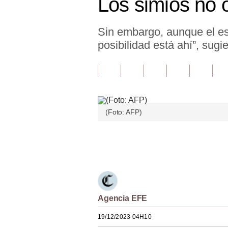
Los simios no 
Finanzas Personales
Sin embargo, aunque el es
Inmobiliarias
posibilidad está ahí”, sugie
Plus G
Opinión
Editorial
(Foto: AFP)
Pregunta de hoy
Blogs
Únete a nuestro canal
Tendencias
Lujo
Viajes
Agencia EFE
19/12/2023 04H10
Moda