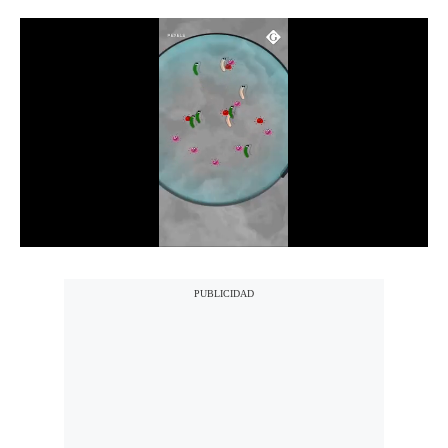
Notas Contratadas
Podcast
Gestión TV
Videos
Fotogalerías
gestion.pe
¿quiénes
Somos?
Términos
Y
Condiciones
Política
De
Privacidad