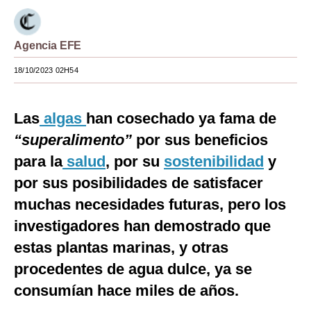
Moda
Agencia EFE
Estilos
18/10/2023 02H54
Mundo
EEUU
Las
algas
han cosechado ya fama de
México
“superalimento”
por sus beneficios
para la
salud
, por su
sostenibilidad
y
España
por sus posibilidades de satisfacer
Internacional
muchas necesidades futuras, pero los
Tecnología
investigadores han demostrado que
Club del Suscriptor
estas plantas marinas, y otras
procedentes de agua dulce, ya se
Mix
consumían hace miles de años.
G de Gestión