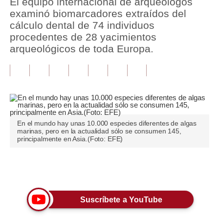
El equipo internacional de arqueólogos
examinó biomarcadores extraídos del
Tu Dinero
cálculo dental de 74 individuos
procedentes de 28 yacimientos
Finanzas Personales
arqueológicos de toda Europa.
Inmobiliarias
Plus G
Opinión
Editorial
En el mundo hay unas 10.000 especies diferentes de algas
marinas, pero en la actualidad sólo se consumen 145,
Pregunta de hoy
principalmente en Asia.(Foto: EFE)
Blogs
Únete a nuestro canal
Tendencias
Lujo
Suscríbete a YouTube
Viajes