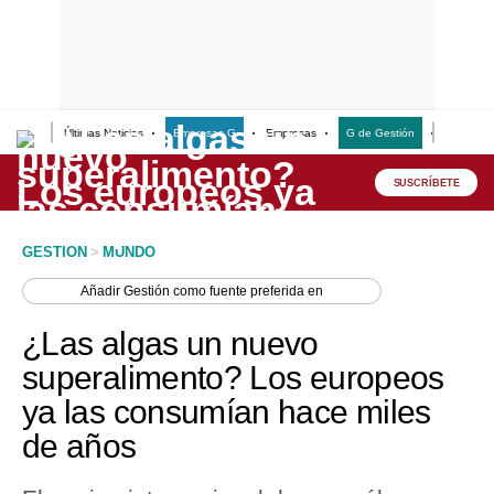
Últimas Noticias
Empresas G
Empresas
G de Gestión
Finanzas
Lo último
Peru Quiosco
SUSCRÍBETE
Portada
GESTION
>
MUNDO
Empresas
Añadir
Gestión
como fuente preferida en
Management & Empleo
¿Las algas un nuevo
Economía
superalimento? Los europeos
ya las consumían hace miles
Mercados
de años
Perú
Política