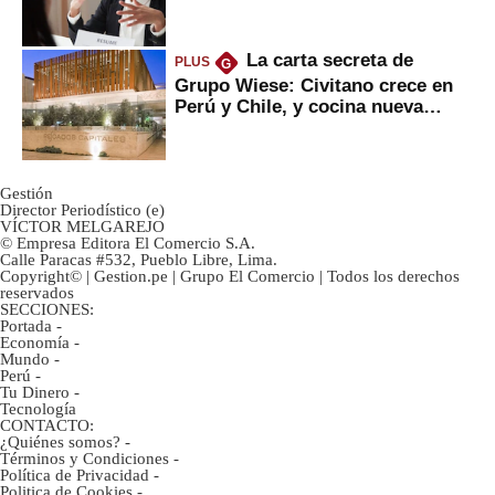
La carta secreta de
PLUS
G
Grupo Wiese: Civitano crece en
Perú y Chile, y cocina nueva
marca
Gestión
Director Periodístico (e)
VÍCTOR MELGAREJO
© Empresa Editora El Comercio S.A.
Calle Paracas #532, Pueblo Libre, Lima.
Copyright© | Gestion.pe | Grupo El Comercio | Todos los derechos
reservados
SECCIONES:
Portada
-
Economía
-
Mundo
-
Perú
-
Tu Dinero
-
Tecnología
CONTACTO:
¿Quiénes somos?
-
Términos y Condiciones
-
Política de Privacidad
-
Politica de Cookies
-