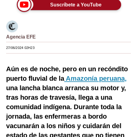
Suscríbete a YouTube
Moda
Estilos
Mundo
Agencia EFE
EEUU
27/06/2024 02H23
México
Aún es de noche, pero en un recóndito
España
puerto fluvial de la
Amazonía peruana,
Internacional
una lancha blanca arranca su motor y,
Tecnología
tras horas de travesía, llega a una
comunidad indígena. Durante toda la
Club del Suscriptor
jornada, las enfermeras a bordo
Mix
vacunarán a los niños y cuidarán del
G de Gestión
estado de las gestantes que no tienen