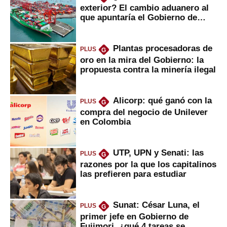
exterior? El cambio aduanero al
que apuntaría el Gobierno de
Fujimori
Plantas procesadoras de
PLUS
G
oro en la mira del Gobierno: la
propuesta contra la minería ilegal
Alicorp: qué ganó con la
PLUS
G
compra del negocio de Unilever
en Colombia
UTP, UPN y Senati: las
PLUS
G
razones por la que los capitalinos
las prefieren para estudiar
Sunat: César Luna, el
PLUS
G
primer jefe en Gobierno de
Fujimori, ¿qué 4 tareas se