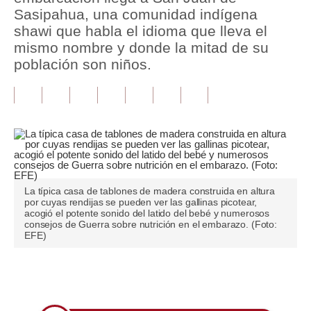
Sasipahua, una comunidad indígena
Tu Dinero
shawi que habla el idioma que lleva el
mismo nombre y donde la mitad de su
Finanzas Personales
población son niños.
Inmobiliarias
Plus G
Opinión
Editorial
La típica casa de tablones de madera construida en altura
Pregunta de hoy
por cuyas rendijas se pueden ver las gallinas picotear,
acogió el potente sonido del latido del bebé y numerosos
Blogs
consejos de Guerra sobre nutrición en el embarazo. (Foto:
EFE)
Tendencias
Lujo
Únete a nuestro canal
Viajes