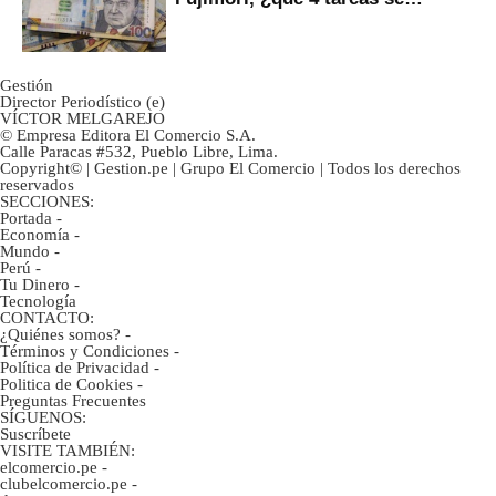
marcan urgentes?
Gestión
Director Periodístico (e)
VÍCTOR MELGAREJO
© Empresa Editora El Comercio S.A.
Calle Paracas #532, Pueblo Libre, Lima.
Copyright© | Gestion.pe | Grupo El Comercio | Todos los derechos
reservados
SECCIONES:
Portada
-
Economía
-
Mundo
-
Perú
-
Tu Dinero
-
Tecnología
CONTACTO:
¿Quiénes somos?
-
Términos y Condiciones
-
Política de Privacidad
-
Politica de Cookies
-
Preguntas Frecuentes
SÍGUENOS:
Suscríbete
VISITE TAMBIÉN:
elcomercio.pe
-
clubelcomercio.pe
-