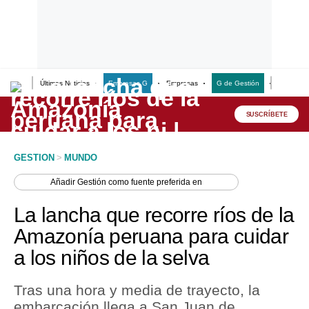
Últimas Noticias
Empresas G
Empresas
G de Gestión
Finanzas
Lo último
Peru Quiosco
SUSCRÍBETE
Portada
GESTION
>
MUNDO
Empresas
Añadir
Gestión
como fuente preferida en
Management & Empleo
La lancha que recorre ríos de la
Economía
Amazonía peruana para cuidar
a los niños de la selva
Mercados
Perú
Tras una hora y media de trayecto, la
embarcación llega a San Juan de
Política