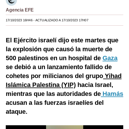
Moda
Agencia EFE
Estilos
17/10/2023 16H46
- ACTUALIZADO A 17/10/2023 17H07
Mundo
El Ejército israelí dijo este martes que
EEUU
la explosión que causó la muerte de
México
500 palestinos en un hospital de
Gaza
se debió a un lanzamiento fallido de
España
cohetes por milicianos del grupo
Yihad
Internacional
Islámica Palestina (YIP)
hacia Israel,
Tecnología
mientras que las autoridades de
Hamás
Club del Suscriptor
acusan a las fuerzas israelíes del
ataque.
Mix
G de Gestión