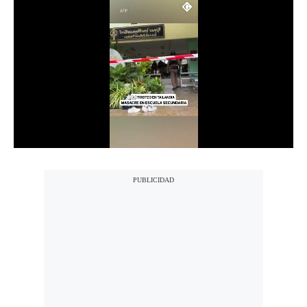
Notas Contratadas
Podcast
Gestión TV
Videos
Fotogalerías
gestion.pe
¿quiénes
Somos?
Términos
Y
Condiciones
Política
De
Privacidad