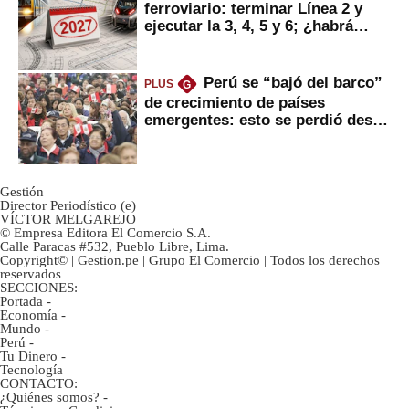
ferroviario: terminar Línea 2 y
ejecutar la 3, 4, 5 y 6; ¿habrá
avances?
Perú se “bajó del barco”
PLUS
G
de crecimiento de países
emergentes: esto se perdió desde
2022
Gestión
Director Periodístico (e)
VÍCTOR MELGAREJO
© Empresa Editora El Comercio S.A.
Calle Paracas #532, Pueblo Libre, Lima.
Copyright© | Gestion.pe | Grupo El Comercio | Todos los derechos
reservados
SECCIONES:
Portada
-
Economía
-
Mundo
-
Perú
-
Tu Dinero
-
Tecnología
CONTACTO:
¿Quiénes somos?
-