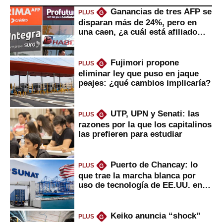
Ganancias de tres AFP se
PLUS
G
disparan más de 24%, pero en
una caen, ¿a cuál está afiliado
usted?
Fujimori propone
PLUS
G
eliminar ley que puso en jaque
peajes: ¿qué cambios implicaría?
UTP, UPN y Senati: las
PLUS
G
razones por la que los capitalinos
las prefieren para estudiar
Puerto de Chancay: lo
PLUS
G
que trae la marcha blanca por
uso de tecnología de EE.UU. en
mercancías
Keiko anuncia “shock”
PLUS
G