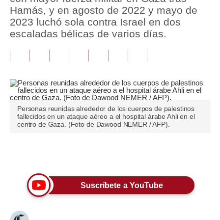
Hamás, y en agosto de 2022 y mayo de
Tu Dinero
2023 luchó sola contra Israel en dos
escaladas bélicas de varios días.
Finanzas Personales
Inmobiliarias
Plus G
Opinión
Personas reunidas alrededor de los cuerpos de palestinos
fallecidos en un ataque aéreo a el hospital árabe Ahli en el
Editorial
centro de Gaza. (Foto de Dawood NEMER / AFP).
Pregunta de hoy
Únete a nuestro canal
Blogs
Tendencias
Suscríbete a YouTube
Lujo
Viajes