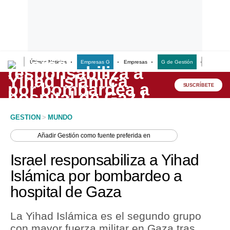
Últimas Noticias
Empresas G
Empresas
G de Gestión
Finanzas
Lo último
Peru Quiosco
SUSCRÍBETE
Portada
GESTION
>
MUNDO
Empresas
Añadir
Gestión
como fuente preferida en
Management & Empleo
Israel responsabiliza a Yihad
Economía
Islámica por bombardeo a
hospital de Gaza
Mercados
Perú
La Yihad Islámica es el segundo grupo
con mayor fuerza militar en Gaza tras
Política