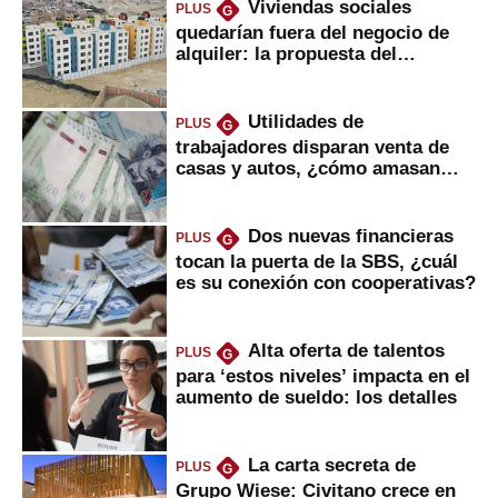
Viviendas sociales
PLUS
G
quedarían fuera del negocio de
alquiler: la propuesta del
gobierno
Utilidades de
PLUS
G
trabajadores disparan venta de
casas y autos, ¿cómo amasan
tanta liquidez?
Dos nuevas financieras
PLUS
G
tocan la puerta de la SBS, ¿cuál
es su conexión con cooperativas?
Alta oferta de talentos
PLUS
G
para ‘estos niveles’ impacta en el
aumento de sueldo: los detalles
La carta secreta de
PLUS
G
Grupo Wiese: Civitano crece en