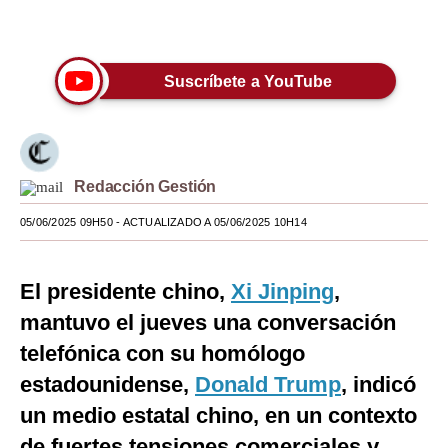
Únete a nuestro canal
Moda
Estilos
Suscríbete a YouTube
Mundo
EEUU
Redacción Gestión
México
05/06/2025 09H50
- ACTUALIZADO A 05/06/2025 10H14
España
Internacional
El presidente chino,
Xi Jinping
,
Tecnología
mantuvo el jueves una conversación
telefónica con su homólogo
Club del Suscriptor
estadounidense,
Donald Trump
, indicó
Mix
un medio estatal chino, en un contexto
G de Gestión
de fuertes tensiones comerciales y