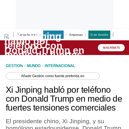
Últimas Noticias
Empresas G
Empresas
G de Gestión
Finanzas
Lo último
Peru Quiosco
SUSCRÍBETE
Portada
GESTION
>
MUNDO
>
INTERNACIONAL
Empresas
Añadir
Gestión
como fuente preferida en
Management & Empleo
Xi Jinping habló por teléfono
Economía
con Donald Trump en medio de
fuertes tensiones comerciales
Mercados
Perú
El presidente chino, Xi Jinping, y su
homólogo estadounidense, Donald Trump,
Política