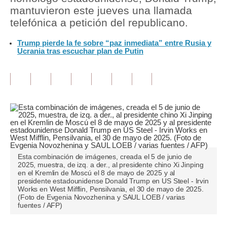
mantuvieron este jueves una llamada
Tu Dinero
telefónica a petición del republicano.
Finanzas Personales
Trump pierde la fe sobre “paz inmediata” entre Rusia y
Ucrania tras escuchar plan de Putin
Inmobiliarias
Plus G
Opinión
Editorial
Pregunta de hoy
Esta combinación de imágenes, creada el 5 de junio de
Blogs
2025, muestra, de izq. a der., al presidente chino Xi Jinping
en el Kremlin de Moscú el 8 de mayo de 2025 y al
Tendencias
presidente estadounidense Donald Trump en US Steel - Irvin
Works en West Mifflin, Pensilvania, el 30 de mayo de 2025.
(Foto de Evgenia Novozhenina y SAUL LOEB / varias
Lujo
fuentes / AFP)
Viajes