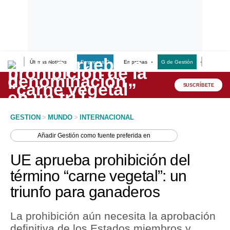
Últimas Noticias
Empresas G
Empresas
G de Gestión
Finanzas
Lo último
Peru Quiosco
SUSCRÍBETE
Portada
GESTION
>
MUNDO
>
INTERNACIONAL
Empresas
Añadir
Gestión
como fuente preferida en
Management & Empleo
UE aprueba prohibición del
Economía
término “carne vegetal”: un
triunfo para ganaderos
Mercados
Perú
La prohibición aún necesita la aprobación
definitiva de los Estados miembros y
Política