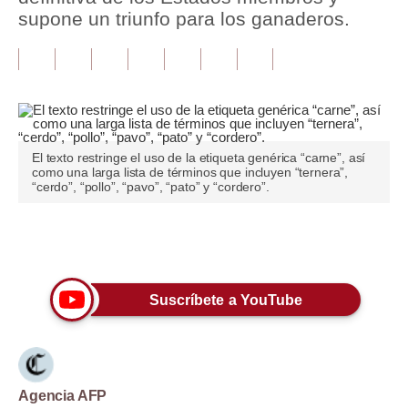
supone un triunfo para los ganaderos.
Tu Dinero
Finanzas Personales
Inmobiliarias
Plus G
El texto restringe el uso de la etiqueta genérica “carne”, así
como una larga lista de términos que incluyen “ternera”,
Opinión
“cerdo”, “pollo”, “pavo”, “pato” y “cordero”.
Editorial
Únete a nuestro canal
Pregunta de hoy
Blogs
Suscríbete a YouTube
Tendencias
Lujo
Agencia AFP
Viajes