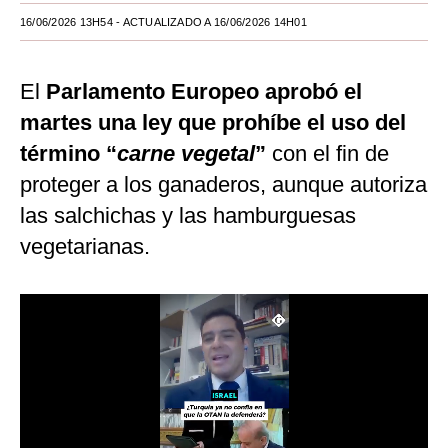
16/06/2026 13H54
- ACTUALIZADO A 16/06/2026 14H01
Moda
Estilos
El
Parlamento Europeo aprobó el
Mundo
martes una ley que prohíbe el uso del
término “
EEUU
carne vegetal
”
con el fin de
proteger a los ganaderos, aunque autoriza
México
las salchichas y las hamburguesas
España
vegetarianas.
Internacional
Tecnología
Club del Suscriptor
Mix
G de Gestión