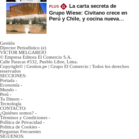
La carta secreta de
PLUS
G
Grupo Wiese: Civitano crece en
Perú y Chile, y cocina nueva
marca
Gestión
Director Periodístico (e)
VÍCTOR MELGAREJO
© Empresa Editora El Comercio S.A.
Calle Paracas #532, Pueblo Libre, Lima.
Copyright© | Gestion.pe | Grupo El Comercio | Todos los derechos
reservados
SECCIONES:
Portada
-
Economía
-
Mundo
-
Perú
-
Tu Dinero
-
Tecnología
CONTACTO:
¿Quiénes somos?
-
Términos y Condiciones
-
Política de Privacidad
-
Politica de Cookies
-
Preguntas Frecuentes
SÍGUENOS: