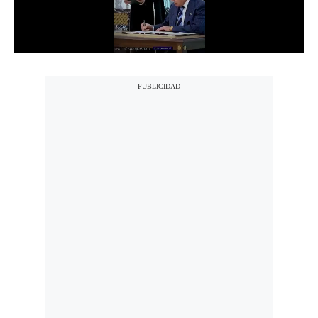
Notas Contratadas
Podcast
Gestión TV
Videos
Fotogalerías
gestion.pe
¿quiénes
Somos?
Términos
Y
Condiciones
Política
De
Privacidad