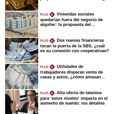
Viviendas sociales
PLUS
G
quedarían fuera del negocio de
alquiler: la propuesta del
gobierno
Dos nuevas financieras
PLUS
G
tocan la puerta de la SBS, ¿cuál
es su conexión con cooperativas?
Utilidades de
PLUS
G
trabajadores disparan venta de
casas y autos, ¿cómo amasan
tanta liquidez?
Alta oferta de talentos
PLUS
G
para ‘estos niveles’ impacta en el
aumento de sueldo: los detalles