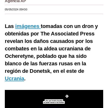
Agencia AP
Moda
05/05/2024 05H30
Estilos
Las
imágenes
tomadas con un dron y
Mundo
obtenidas por The Associated Press
EEUU
revelan los daños causados por los
México
combates en la aldea ucraniana de
Ocheretyne, poblado que ha sido
España
blanco de las fuerzas rusas en la
Internacional
región de Donetsk, en el este de
Tecnología
Ucrania
.
Club del Suscriptor
Mix
G de Gestión