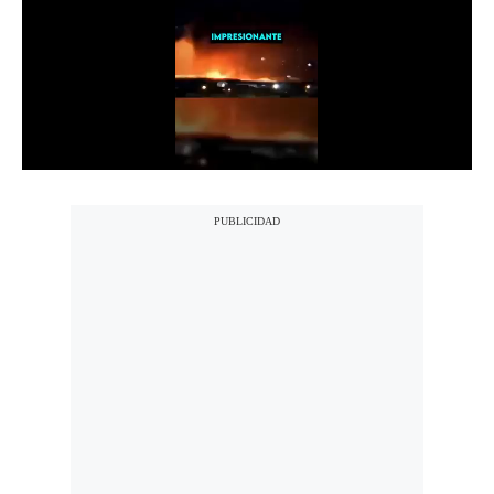
Notas Contratadas
Podcast
Gestión TV
Videos
Fotogalerías
gestion.pe
¿quiénes
Somos?
Términos
Y
Condiciones
Política
De
Privacidad