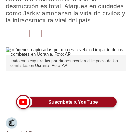
destrucción es total. Ataques en ciudades
Tu Dinero
como Járkiv amenazan la vida de civiles y
la infraestructura vital del país.
Finanzas Personales
Inmobiliarias
Plus G
Opinión
Imágenes capturadas por drones revelan el impacto de los
combates en Ucrania. Foto: AP
Editorial
Pregunta de hoy
Únete a nuestro canal
Blogs
Suscríbete a YouTube
Tendencias
Lujo
Viajes