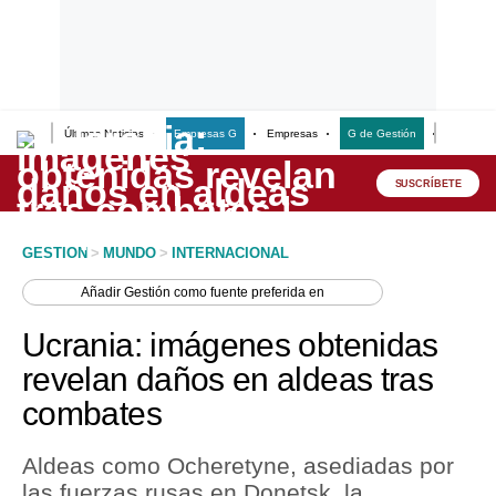
Últimas Noticias
Empresas G
Empresas
G de Gestión
Finanzas
Lo último
Peru Quiosco
SUSCRÍBETE
Portada
GESTION
>
MUNDO
>
INTERNACIONAL
Empresas
Añadir
Gestión
como fuente preferida en
Management & Empleo
Ucrania: imágenes obtenidas
Economía
revelan daños en aldeas tras
combates
Mercados
Perú
Aldeas como Ocheretyne, asediadas por
las fuerzas rusas en Donetsk, la
Política