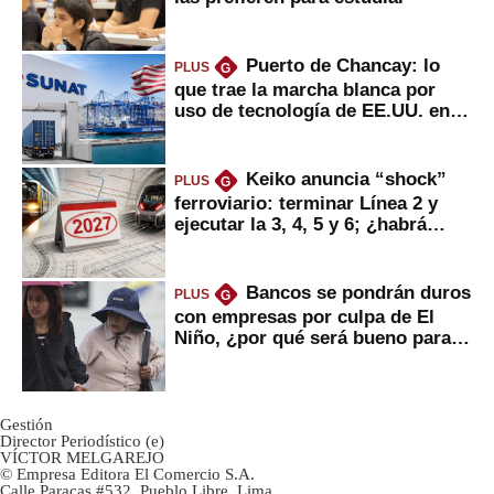
Puerto de Chancay: lo
PLUS
G
que trae la marcha blanca por
uso de tecnología de EE.UU. en
mercancías
Keiko anuncia “shock”
PLUS
G
ferroviario: terminar Línea 2 y
ejecutar la 3, 4, 5 y 6; ¿habrá
avances?
Bancos se pondrán duros
PLUS
G
con empresas por culpa de El
Niño, ¿por qué será bueno para
ahorristas?
Gestión
Director Periodístico (e)
VÍCTOR MELGAREJO
© Empresa Editora El Comercio S.A.
Calle Paracas #532, Pueblo Libre, Lima.