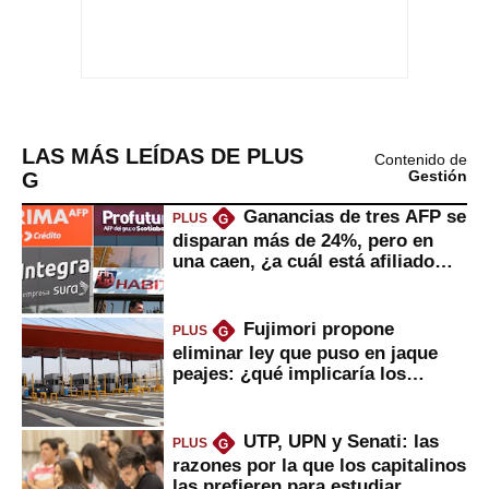
LAS MÁS LEÍDAS DE PLUS
Contenido de
G
Gestión
Ganancias de tres AFP se
PLUS
G
disparan más de 24%, pero en
una caen, ¿a cuál está afiliado
usted?
Fujimori propone
PLUS
G
eliminar ley que puso en jaque
peajes: ¿qué implicaría los
usuarios?
UTP, UPN y Senati: las
PLUS
G
razones por la que los capitalinos
las prefieren para estudiar