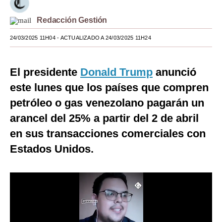
Moda
Redacción Gestión
Estilos
24/03/2025 11H04
- ACTUALIZADO A 24/03/2025 11H24
Mundo
El presidente
Donald Trump
anunció
EEUU
este lunes que los países que compren
México
petróleo o gas venezolano pagarán un
España
arancel del 25% a partir del 2 de abril
en sus transacciones comerciales con
Internacional
Estados Unidos.
Tecnología
Club del Suscriptor
Mix
G de Gestión