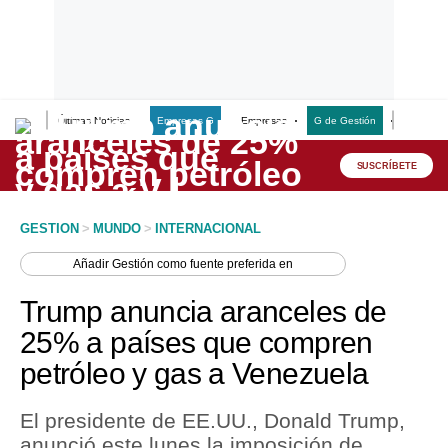
Últimas Noticias
Empresas G
Empresas
G de Gestión
Finanzas
Lo último
Peru Quiosco
SUSCRÍBETE
Portada
GESTION
>
MUNDO
>
INTERNACIONAL
Empresas
Añadir
Gestión
como fuente preferida en
Management & Empleo
Trump anuncia aranceles de
Economía
25% a países que compren
petróleo y gas a Venezuela
Mercados
Perú
El presidente de EE.UU., Donald Trump,
anunció este lunes la imposición de
Política