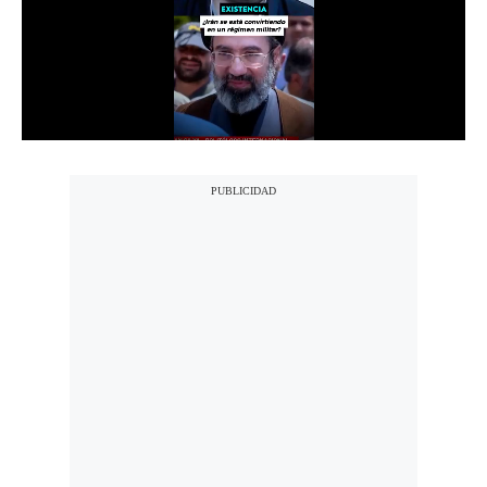
Notas Contratadas
Podcast
Gestión TV
Videos
Fotogalerías
gestion.pe
¿quiénes
Somos?
Términos
Y
Condiciones
Política
De
Privacidad