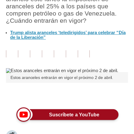
aranceles del 25% a los países que
Tu Dinero
compren petróleo o gas de Venezuela.
¿Cuándo entrarán en vigor?
Finanzas Personales
Trump alista aranceles ‘teledirigidos’ para celebrar “Día
Inmobiliarias
de la Liberación”
Plus G
Opinión
Editorial
Estos aranceles entrarán en vigor el próximo 2 de abril.
Pregunta de hoy
Blogs
Únete a nuestro canal
Tendencias
Suscríbete a YouTube
Lujo
Viajes