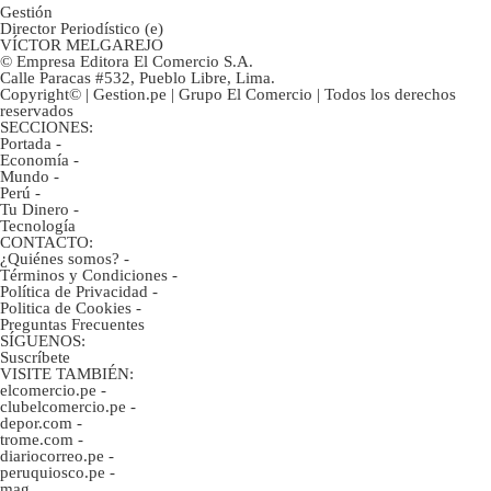
Gestión
Director Periodístico (e)
VÍCTOR MELGAREJO
© Empresa Editora El Comercio S.A.
Calle Paracas #532, Pueblo Libre, Lima.
Copyright© | Gestion.pe | Grupo El Comercio | Todos los derechos
reservados
SECCIONES:
Portada
-
Economía
-
Mundo
-
Perú
-
Tu Dinero
-
Tecnología
CONTACTO:
¿Quiénes somos?
-
Términos y Condiciones
-
Política de Privacidad
-
Politica de Cookies
-
Preguntas Frecuentes
SÍGUENOS:
Suscríbete
VISITE TAMBIÉN:
elcomercio.pe
-
clubelcomercio.pe
-
depor.com
-
trome.com
-
diariocorreo.pe
-
peruquiosco.pe
-
mag