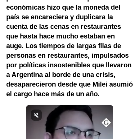
económicas hizo que la moneda del
Notas Contratadas
país se encareciera y duplicara la
Podcast
cuenta de las cenas en restaurantes
Gestión TV
que hasta hace mucho estaban en
Videos
auge. Los tiempos de largas filas de
personas en restaurantes, impulsados
Fotogalerías
por políticas insostenibles que llevaron
a Argentina al borde de una crisis,
desaparecieron desde que Milei asumió
gestion.pe
el cargo hace más de un año.
¿quiénes
Somos?
Términos
Y
Condiciones
Política
De
Privacidad