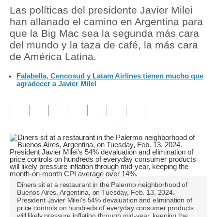
Las políticas del presidente Javier Milei
Tu Dinero
han allanado el camino en Argentina para
que la Big Mac sea la segunda más cara
Finanzas Personales
del mundo y la taza de café, la más cara
de América Latina.
Inmobiliarias
Falabella, Cencosud y Latam Airlines tienen mucho que
Plus G
agradecer a Javier Milei
Opinión
Editorial
Pregunta de hoy
Blogs
Tendencias
Diners sit at a restaurant in the Palermo neighborhood of
Buenos Aires, Argentina, on Tuesday, Feb. 13, 2024.
Lujo
President Javier Milei's 54% devaluation and elimination of
price controls on hundreds of everyday consumer products
Viajes
will likely pressure inflation through mid-year, keeping the