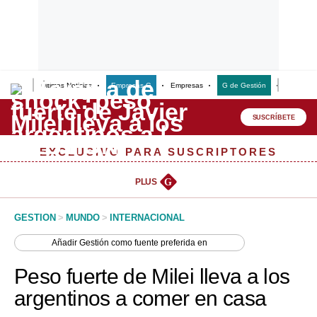
Últimas Noticias
Empresas G
Empresas
G de Gestión
Finanzas
Lo último
Peru Quiosco
SUSCRÍBETE
Portada
EXCLUSIVO PARA SUSCRIPTORES
Empresas
PLUS
G
Management & Empleo
GESTION
>
MUNDO
>
INTERNACIONAL
Economía
Añadir
Gestión
como fuente preferida en
Mercados
Peso fuerte de Milei lleva a los
Perú
argentinos a comer en casa
Política