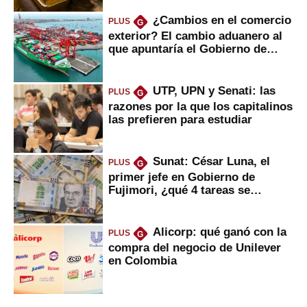
¿Cambios en el comercio
PLUS
G
exterior? El cambio aduanero al
que apuntaría el Gobierno de
Fujimori
UTP, UPN y Senati: las
PLUS
G
razones por la que los capitalinos
las prefieren para estudiar
Sunat: César Luna, el
PLUS
G
primer jefe en Gobierno de
Fujimori, ¿qué 4 tareas se
marcan urgentes?
Alicorp: qué ganó con la
PLUS
G
compra del negocio de Unilever
en Colombia