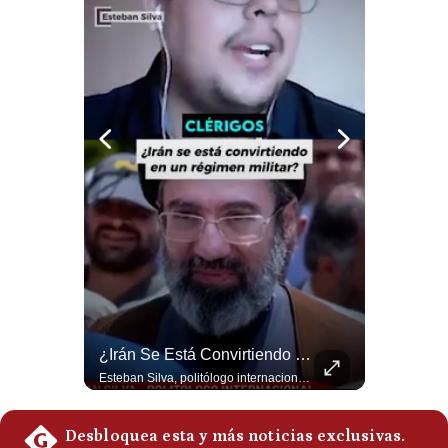
Politica
De
Cookies
Preguntas
Frecuentes
¿Por Qué EE.UU. Necesita Desesperadamente Al Golfo? | Gestión Mundo
¿Irán Se Está Convirtiendo En Un Régimen Militar? | #radar24
Esteban Silva, politólogo internacional, explica que Estados Unidos necesita el apoyo territorial y marítimo de sus aliados del Golfo para operar cerca de Irán. Según su análisis, Teherán busca amenazar su estabilidad energética y económica para que estos gobiernos presionen a Washington y lo obliguen a negociar. #Iran #EEUU #Geopolitica #NoticiasInternacionales #Shorts 👉 Suscríbete y activa la campana para no perderte nuestro análisis diario. 🌎 Síguenos en nuestras redes sociales: 📌 Web oficial: https://gestion.pe/mundo/ 📌 LinkedIn: http://bit.ly/3HYIET0 📌 X (Twitter): http://bit.ly/4noZtX9 📌 TikTok: http://bit.ly/4evB6TO
Esteban Silva, politólogo internacional, señala que algunos analistas consideran que la estructura religiosa iraní estaría sirviendo para sostener el poder de una cúpula militar. Explica que la Guardia Revolucionaria está aumentando su influencia sobre la seguridad, las decisiones estratégicas y hasta asuntos económicos como el estrecho de Ormuz. #Iran #GuardiaRevolucionaria #Geopolitica #NoticiasInternacionales #Shorts 👉 Suscríbete y activa la campana para no perderte nuestro análisis diario. 🌎 Síguenos en nuestras redes sociales: 📌 Web oficial: https://gestion.pe/mundo/ 📌 LinkedIn: http://bit.ly/3HYIET0 📌 X (Twitter): http://bit.ly/4noZtX9 📌 TikTok: http://bit.ly/4evB6TO