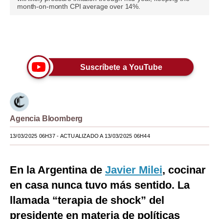
month-on-month CPI average over 14%.
Moda
Estilos
Únete a nuestro canal
Mundo
Suscríbete a YouTube
EEUU
México
España
Agencia Bloomberg
Internacional
13/03/2025 06H37
- ACTUALIZADO A 13/03/2025 06H44
Tecnología
En la Argentina de
Javier Milei
, cocinar
Club del Suscriptor
en casa nunca tuvo más sentido. La
Mix
llamada “terapia de shock” del
G de Gestión
presidente en materia de políticas