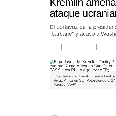
Kremlin amena
Finanzas Personales
ataque ucrani
Inmobiliarias
El portavoz de la presiden
Plus G
“barbarie” y acusó a Washi
Opinión
Editorial
Pregunta de hoy
Blogs
El portavoz del Kremlin, Dmitry Peskov
Tendencias
Rusia-África en San Petersburgo el 27
Agency / AFP)
Lujo
Únete a nuestro canal
Viajes
Moda