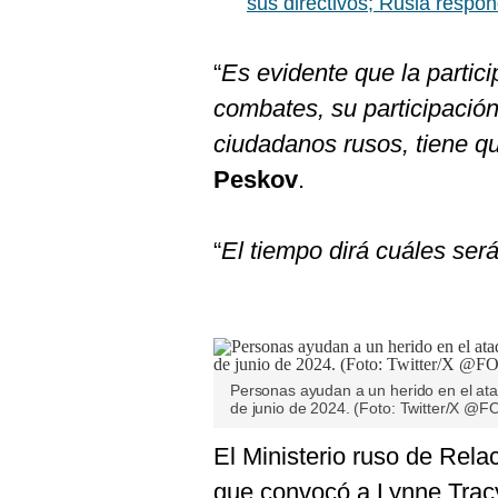
sus directivos; Rusia respo
De
Cookies
Preguntas
“
Es evidente que la partic
Frecuentes
combates, su participación
ciudadanos rusos, tiene q
Peskov
.
“
El tiempo dirá cuáles ser
Personas ayudan a un herido en el ata
de junio de 2024. (Foto: Twitter/X @
El Ministerio ruso de Rela
que convocó a Lynne Trac