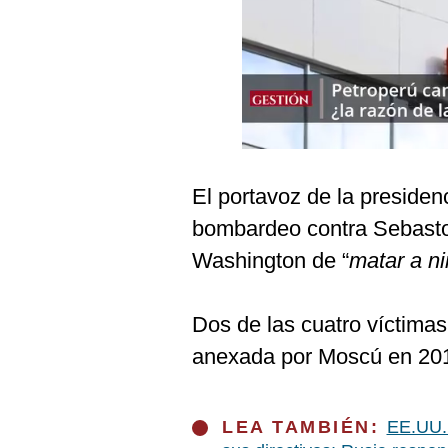
Podcast
Gestión TV
Videos
Fotogalerías
El portavoz de la presiden
gestion.pe
bombardeo contra Sebasto
¿quiénes
Washington de “
matar a ni
Somos?
Términos
Dos de las cuatro víctimas
Y
Condiciones
anexada por Moscú en 20
Política
De
Privacidad
LEA TAMBIÉN:
EE.UU. 
Politica