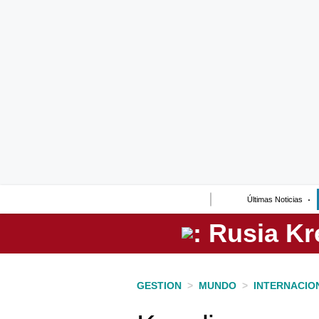
Lo último
Peru Quiosco
Portada
Empresas
Management & Empleo
Economía
Últimas Noticias
Mercados
Perú
Política
GESTION
>
MUNDO
>
INTERNACIO
Tu Dinero