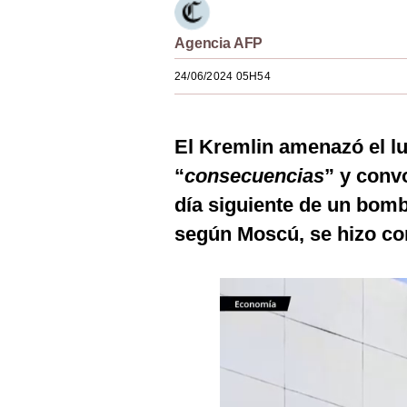
Estilos
Agencia AFP
Mundo
24/06/2024 05H54
EEUU
México
El Kremlin amenazó el l
España
“
consecuencias
” y conv
Internacional
día siguiente de un bom
según Moscú, se hizo co
Tecnología
Club del Suscriptor
Mix
G de Gestión
Notas Contratadas