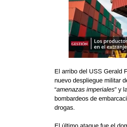
Podcast
Gestión TV
Videos
Fotogalerías
gestion.pe
El arribo del USS Gerald F
¿quiénes
Somos?
nuevo despliegue militar 
Términos
“
amenazas imperiales
” y 
Y
Condiciones
bombardeos de embarcaci
Política
drogas.
De
Privacidad
Politica
El último ataque fue el dom