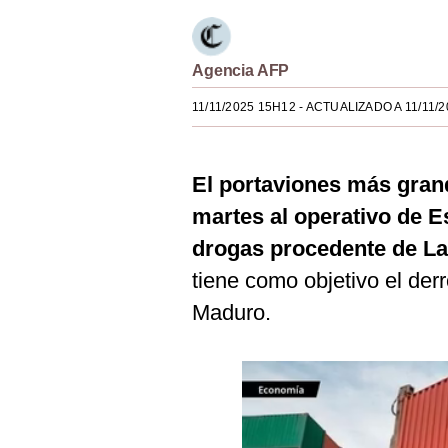
Estilos
Mundo
Agencia AFP
EEUU
11/11/2025 15H12
- ACTUALIZADO A 11/11/
México
España
El portaviones más gran
martes al operativo de E
Internacional
drogas procedente de La
Tecnología
tiene como objetivo el der
Club del Suscriptor
Maduro.
Mix
G de Gestión
Notas Contratadas