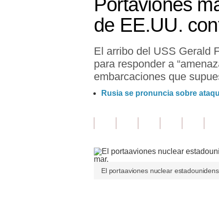
Portaviones m
Finanzas Personales
de EE.UU. cont
Inmobiliarias
El arribo del USS Gerald F
Plus G
para responder a “amenaza
Opinión
embarcaciones que supues
Editorial
Rusia se pronuncia sobre ataq
Pregunta de hoy
Blogs
Tendencias
Lujo
El portaaviones nuclear estadounidens
Viajes
Únete a nuestro canal
Moda