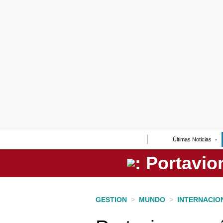
Lo último
Peru Quiosco
Portada
Empresas
Management & Empleo
Economía
Últimas Noticias
Mercados
Perú
Política
GESTION
>
MUNDO
>
INTERNACIO
Tu Dinero