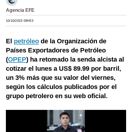
Moda
Agencia EFE
Estilos
10/10/2023 09H53
Mundo
El
petróleo
de la Organización de
EEUU
Países Exportadores de Petróleo
México
(
OPEP
) ha retomado la senda alcista al
cotizar el lunes a US$ 89.99 por barril,
España
un 3% más que su valor del viernes,
Internacional
según los cálculos publicados por el
Tecnología
grupo petrolero en su web oficial.
Club del Suscriptor
Mix
G de Gestión