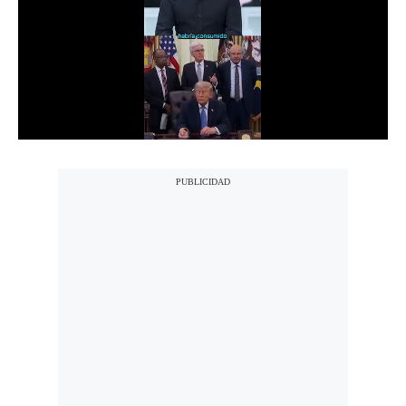
Notas Contratadas
Podcast
Gestión TV
Videos
Fotogalerías
gestion.pe
¿quiénes
Somos?
Términos
Y
Condiciones
Política
De
Privacidad