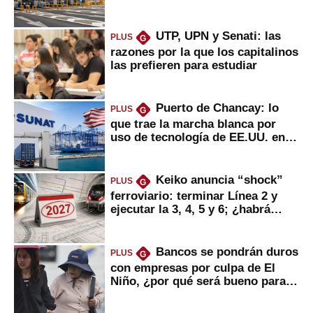
UTP, UPN y Senati: las
PLUS
G
razones por la que los capitalinos
las prefieren para estudiar
Puerto de Chancay: lo
PLUS
G
que trae la marcha blanca por
uso de tecnología de EE.UU. en
mercancías
Keiko anuncia “shock”
PLUS
G
ferroviario: terminar Línea 2 y
ejecutar la 3, 4, 5 y 6; ¿habrá
avances?
Bancos se pondrán duros
PLUS
G
con empresas por culpa de El
Niño, ¿por qué será bueno para
ahorristas?