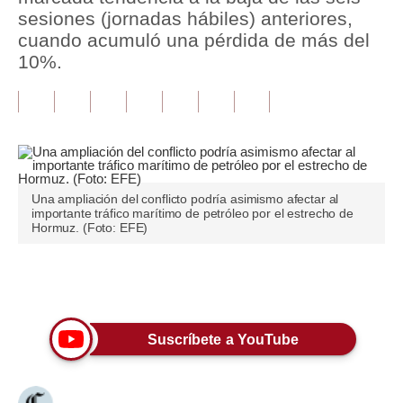
sesiones (jornadas hábiles) anteriores,
Tu Dinero
cuando acumuló una pérdida de más del
10%.
Finanzas Personales
Inmobiliarias
Plus G
Opinión
Una ampliación del conflicto podría asimismo afectar al
importante tráfico marítimo de petróleo por el estrecho de
Editorial
Hormuz. (Foto: EFE)
Pregunta de hoy
Únete a nuestro canal
Blogs
Tendencias
Suscríbete a YouTube
Lujo
Viajes