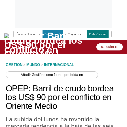
Últimas Noticias
Empresas G
Empresas
G de Gestión
Finanzas
Lo último
Peru Quiosco
SUSCRÍBETE
Portada
GESTION
>
MUNDO
>
INTERNACIONAL
Empresas
Añadir
Gestión
como fuente preferida en
Management & Empleo
OPEP: Barril de crudo bordea
Economía
los US$ 90 por el conflicto en
Oriente Medio
Mercados
Perú
La subida del lunes ha revertido la
marcada tendencia a la baja de las seis
Política