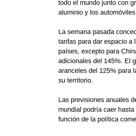
todo el mundo junto con g
Podcast
aluminio y los automóviles
Gestión TV
Videos
La semana pasada concedi
Fotogalerías
tarifas para dar espacio a
países, excepto para Chin
adicionales del 145%. El g
gestion.pe
aranceles del 125% para l
¿quiénes
su territorio.
Somos?
Términos
Y
Las previsiones anuales d
Condiciones
mundial podría caer hast
Política
De
función de la política com
Privacidad
Politica