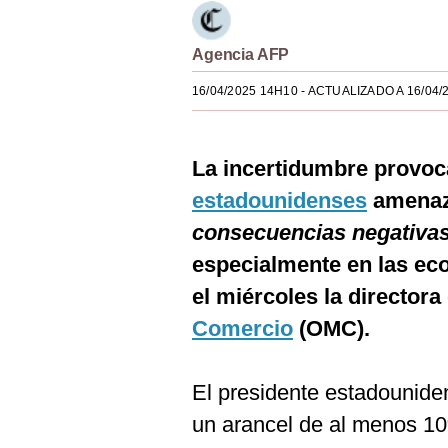
Estilos
Agencia AFP
Mundo
16/04/2025 14H10
- ACTUALIZADO A 16/04/
EEUU
México
La incertidumbre provoc
España
estadounidenses
amenaz
Internacional
consecuencias negativa
Tecnología
especialmente en las ec
el miércoles la directora
Club del Suscriptor
Comercio
(OMC).
Mix
G de Gestión
El presidente estadounid
Notas Contratadas
un arancel de al menos 10