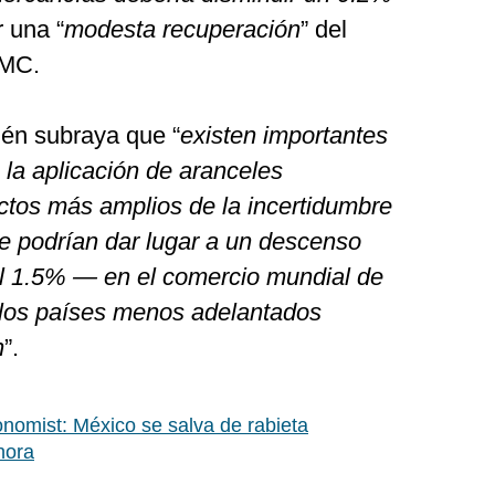
r una “
modesta recuperación
” del
OMC.
ién subraya que “
existen importantes
 la aplicación de aranceles
ectos más amplios de la incertidumbre
ue podrían dar lugar a un descenso
 1.5% — en el comercio mundial de
 los países menos adelantados
n
”.
nomist: México se salva de rabieta
hora