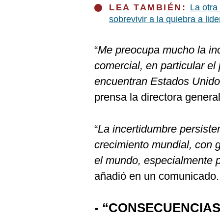
De
LEA TAMBIÉN:
La otra
Cookies
sobrevivir a la quiebra a lid
Preguntas
Frecuentes
“
Me preocupa mucho la inc
comercial, en particular e
encuentran Estados Unido
prensa la directora genera
“
La incertidumbre persiste
crecimiento mundial, con 
el mundo, especialmente 
añadió en un comunicado.
- “CONSECUENCIAS