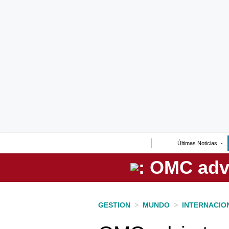
Lo último
Peru Quiosco
Portada
Empresas
Management & Empleo
Economía
Últimas Noticias
Mercados
Perú
Política
GESTION
>
MUNDO
>
INTERNACIO
Tu Dinero