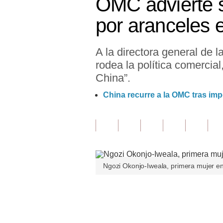
OMC advierte s
Finanzas Personales
por aranceles 
Inmobiliarias
A la directora general de
Plus G
rodea la política comercia
Opinión
China”.
Editorial
China recurre a la OMC tras im
Pregunta de hoy
Blogs
Tendencias
Ngozi Okonjo-Iweala, primera mujer en 
Lujo
Viajes
Únete a nuestro canal
Moda