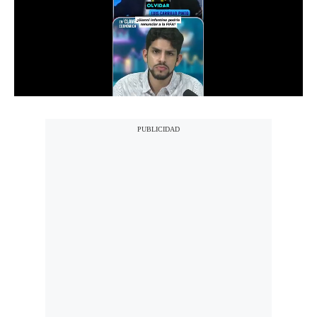
Notas Contratadas
Podcast
Gestión TV
Videos
Fotogalerías
gestion.pe
¿quiénes
Somos?
Términos
Y
Condiciones
Política
De
Privacidad