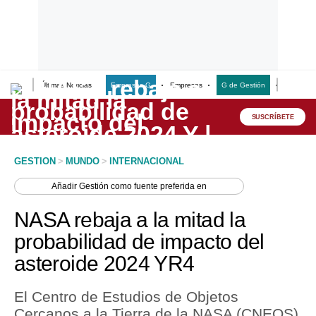
Últimas Noticias
Empresas G
Empresas
G de Gestión
Finanzas
Lo último
Peru Quiosco
SUSCRÍBETE
Portada
GESTION
>
MUNDO
>
INTERNACIONAL
Empresas
Añadir
Gestión
como fuente preferida en
Management & Empleo
NASA rebaja a la mitad la
Economía
probabilidad de impacto del
asteroide 2024 YR4
Mercados
Perú
El Centro de Estudios de Objetos
Cercanos a la Tierra de la NASA (CNEOS)
Política