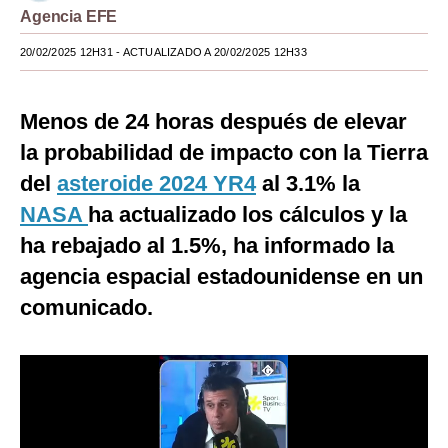
Agencia EFE
Moda
20/02/2025 12H31
- ACTUALIZADO A 20/02/2025 12H33
Estilos
Mundo
Menos de 24 horas después de elevar
la probabilidad de impacto con la Tierra
EEUU
del
asteroide 2024 YR4
al 3.1% la
México
NASA
ha actualizado los cálculos y la
España
ha rebajado al 1.5%, ha informado la
Internacional
agencia espacial estadounidense en un
comunicado.
Tecnología
Club del Suscriptor
Mix
G de Gestión