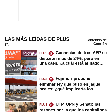
LAS MÁS LEÍDAS DE PLUS
Contenido de
G
Gestión
Ganancias de tres AFP se
PLUS
G
disparan más de 24%, pero en
una caen, ¿a cuál está afiliado
usted?
Fujimori propone
PLUS
G
eliminar ley que puso en jaque
peajes: ¿qué implicaría los
usuarios?
UTP, UPN y Senati: las
PLUS
G
razones por la que los capitalinos