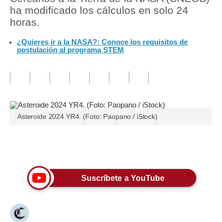
ha modificado los cálculos en solo 24
Tu Dinero
horas.
Finanzas Personales
¿Quieres ir a la NASA?: Conoce los requisitos de
postulación al programa STEM
Inmobiliarias
Plus G
Opinión
Asteroide 2024 YR4. (Foto: Paopano / iStock)
Editorial
Pregunta de hoy
Únete a nuestro canal
Blogs
Tendencias
Suscríbete a YouTube
Lujo
Viajes