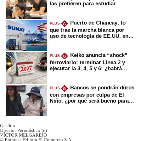
las prefieren para estudiar
Puerto de Chancay: lo
PLUS
G
que trae la marcha blanca por
uso de tecnología de EE.UU. en
mercancías
Keiko anuncia “shock”
PLUS
G
ferroviario: terminar Línea 2 y
ejecutar la 3, 4, 5 y 6; ¿habrá
avances?
Bancos se pondrán duros
PLUS
G
con empresas por culpa de El
Niño, ¿por qué será bueno para
ahorristas?
Gestión
Director Periodístico (e)
VÍCTOR MELGAREJO
© Empresa Editora El Comercio S.A.