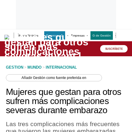
Últimas Noticias
Empresas G
Empresas
G de Gestión
Finanzas
Lo último
Peru Quiosco
SUSCRÍBETE
Portada
GESTION
>
MUNDO
>
INTERNACIONAL
Empresas
Añadir
Gestión
como fuente preferida en
Management & Empleo
Mujeres que gestan para otros
Economía
sufren más complicaciones
severas durante embarazo
Mercados
Perú
Las tres complicaciones más frecuentes
que tuvieron las mujeres embarazadas
Política