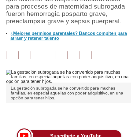
para procesos de maternidad subrogada
Tu Dinero
fueron hemorragia posparto grave,
preeclampsia grave y sepsis puerperal.
Finanzas Personales
¿Mejores permisos parentales? Bancos compiten para
Inmobiliarias
atraer y retener talento
Plus G
Opinión
Editorial
Pregunta de hoy
La gestación subrogada se ha convertido para muchas
familias, en especial aquellas con poder adquisitivo, en una
Blogs
opción para tener hijos.
Tendencias
Únete a nuestro canal
Lujo
Viajes
Suscríbete a YouTube