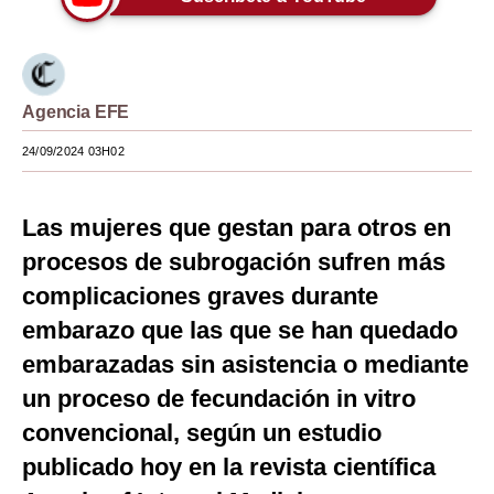
Moda
Estilos
Agencia EFE
Mundo
24/09/2024 03H02
EEUU
México
Las mujeres que gestan para otros en
España
procesos de subrogación sufren más
complicaciones graves durante
Internacional
embarazo que las que se han quedado
Tecnología
embarazadas sin asistencia o mediante
Club del Suscriptor
un proceso de fecundación in vitro
convencional, según un estudio
Mix
publicado hoy en la revista científica
G de Gestión