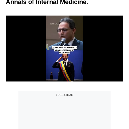
Annals of Internal Medicine.
Notas Contratadas
Podcast
Gestión TV
Videos
Fotogalerías
gestion.pe
¿quiénes
Somos?
Términos
Y
Condiciones
Política
De
Privacidad