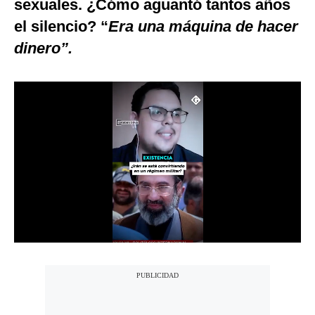
sexuales. ¿Cómo aguantó tantos años
Notas Contratadas
el silencio? “
Era una máquina de hacer
Podcast
dinero”.
Gestión TV
Videos
Fotogalerías
gestion.pe
¿quiénes
Somos?
Términos
Y
Condiciones
Política
De
Privacidad