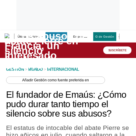
Últimas Noticias
Empresas G
Empresas
G de Gestión
Finanzas
Lo último
Peru Quiosco
SUSCRÍBETE
Portada
GESTION
>
MUNDO
>
INTERNACIONAL
Empresas
Añadir
Gestión
como fuente preferida en
Management & Empleo
El fundador de Emaús: ¿Cómo
Economía
pudo durar tanto tiempo el
silencio sobre sus abusos?
Mercados
Perú
El estatus de intocable del abate Pierre se
hizo añicos en julio, cuando saltaron a la
Política