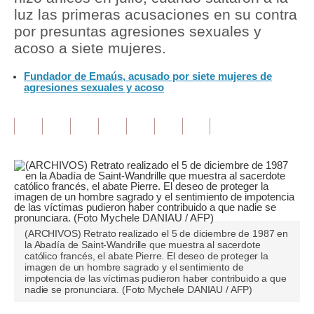
luz las primeras acusaciones en su contra
Tu Dinero
por presuntas agresiones sexuales y
acoso a siete mujeres.
Finanzas Personales
Fundador de Emaús, acusado por siete mujeres de
Inmobiliarias
agresiones sexuales y acoso
Plus G
Opinión
Editorial
Pregunta de hoy
Blogs
(ARCHIVOS) Retrato realizado el 5 de diciembre de 1987 en
la Abadía de Saint-Wandrille que muestra al sacerdote
Tendencias
católico francés, el abate Pierre. El deseo de proteger la
imagen de un hombre sagrado y el sentimiento de
impotencia de las víctimas pudieron haber contribuido a que
Lujo
nadie se pronunciara. (Foto Mychele DANIAU / AFP)
Viajes