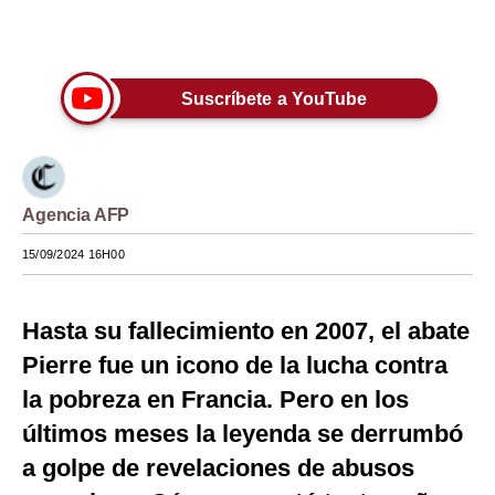
Únete a nuestro canal
Moda
Estilos
Suscríbete a YouTube
Mundo
EEUU
México
Agencia AFP
España
15/09/2024 16H00
Internacional
Hasta su fallecimiento en 2007, el abate
Tecnología
Pierre fue un icono de la lucha contra
Club del Suscriptor
la pobreza en Francia. Pero en los
últimos meses la leyenda se derrumbó
Mix
a golpe de revelaciones de abusos
G de Gestión