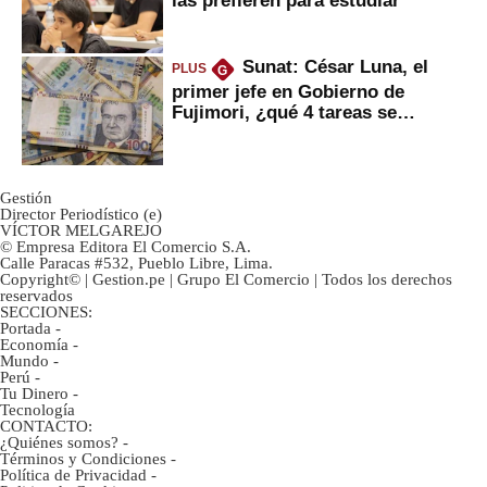
Sunat: César Luna, el
PLUS
G
primer jefe en Gobierno de
Fujimori, ¿qué 4 tareas se
marcan urgentes?
Gestión
Director Periodístico (e)
VÍCTOR MELGAREJO
© Empresa Editora El Comercio S.A.
Calle Paracas #532, Pueblo Libre, Lima.
Copyright© | Gestion.pe | Grupo El Comercio | Todos los derechos
reservados
SECCIONES:
Portada
-
Economía
-
Mundo
-
Perú
-
Tu Dinero
-
Tecnología
CONTACTO:
¿Quiénes somos?
-
Términos y Condiciones
-
Política de Privacidad
-