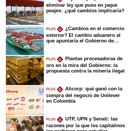
eliminar ley que puso en jaque
peajes: ¿qué cambios implicaría?
¿Cambios en el comercio
PLUS
G
exterior? El cambio aduanero al
que apuntaría el Gobierno de
Fujimori
Plantas procesadoras de
PLUS
G
oro en la mira del Gobierno: la
propuesta contra la minería ilegal
Alicorp: qué ganó con la
PLUS
G
compra del negocio de Unilever
en Colombia
UTP, UPN y Senati: las
PLUS
G
razones por la que los capitalinos
las prefieren para estudiar