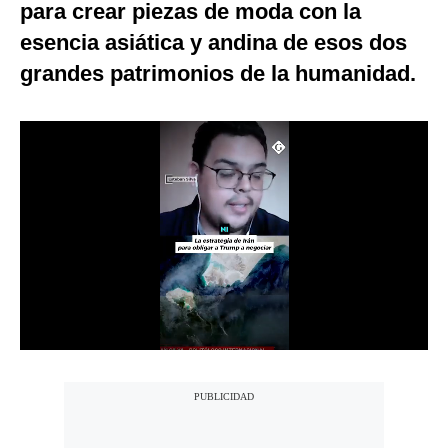
para crear piezas de moda con la
Notas Contratadas
esencia asiática y andina de esos dos
Podcast
grandes patrimonios de la humanidad.
Gestión TV
Videos
Fotogalerías
gestion.pe
¿quiénes
Somos?
Términos
Y
Condiciones
Política
De
Privacidad