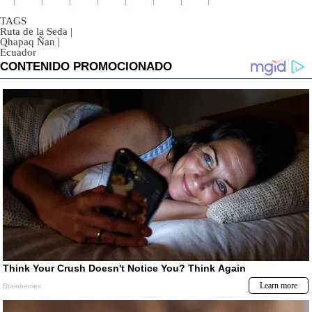
TAGS
Ruta de la Seda
|
Qhapaq Ñan
|
Ecuador