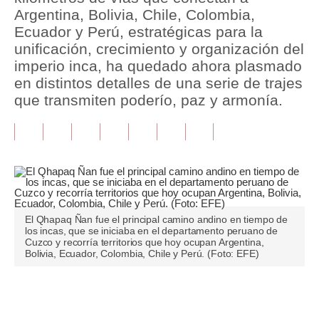
Argentina, Bolivia, Chile, Colombia,
Tu Dinero
Ecuador y Perú, estratégicas para la
unificación, crecimiento y organización del
Finanzas Personales
imperio inca, ha quedado ahora plasmado
en distintos detalles de una serie de trajes
Inmobiliarias
que transmiten poderío, paz y armonía.
Plus G
Opinión
Editorial
Pregunta de hoy
El Qhapaq Ñan fue el principal camino andino en tiempo de
Blogs
los incas, que se iniciaba en el departamento peruano de
Cuzco y recorría territorios que hoy ocupan Argentina,
Bolivia, Ecuador, Colombia, Chile y Perú. (Foto: EFE)
Tendencias
Lujo
Únete a nuestro canal
Viajes