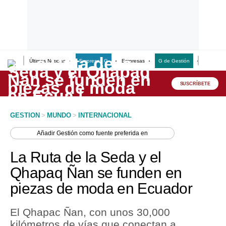
Últimas Noticias
Empresas G
Empresas
G de Gestión
Finanzas
Lo último
Peru Quiosco
SUSCRÍBETE
Portada
GESTION
>
MUNDO
>
INTERNACIONAL
Empresas
Añadir
Gestión
como fuente preferida en
Management & Empleo
La Ruta de la Seda y el
Economía
Qhapaq Ñan se funden en
piezas de moda en Ecuador
Mercados
Perú
El Qhapac Ñan, con unos 30,000
kilómetros de vías que conectan a
Política