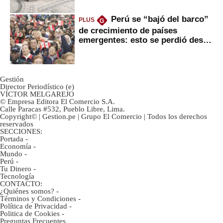
Perú se “bajó del barco”
PLUS
G
de crecimiento de países
emergentes: esto se perdió desde
2022
Gestión
Director Periodístico (e)
VÍCTOR MELGAREJO
© Empresa Editora El Comercio S.A.
Calle Paracas #532, Pueblo Libre, Lima.
Copyright© | Gestion.pe | Grupo El Comercio | Todos los derechos
reservados
SECCIONES:
Portada
-
Economía
-
Mundo
-
Perú
-
Tu Dinero
-
Tecnología
CONTACTO:
¿Quiénes somos?
-
Términos y Condiciones
-
Política de Privacidad
-
Politica de Cookies
-
Preguntas Frecuentes