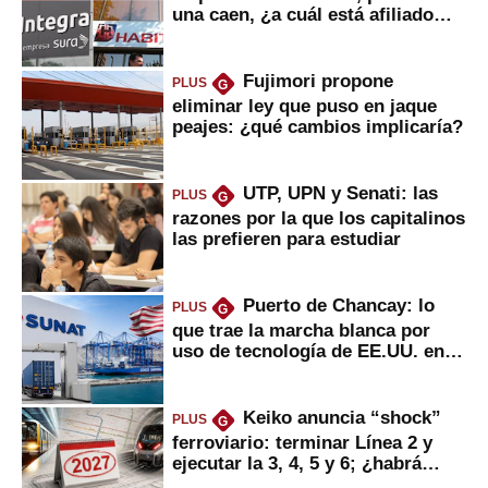
una caen, ¿a cuál está afiliado
usted?
Fujimori propone
PLUS
G
eliminar ley que puso en jaque
peajes: ¿qué cambios implicaría?
UTP, UPN y Senati: las
PLUS
G
razones por la que los capitalinos
las prefieren para estudiar
Puerto de Chancay: lo
PLUS
G
que trae la marcha blanca por
uso de tecnología de EE.UU. en
mercancías
Keiko anuncia “shock”
PLUS
G
ferroviario: terminar Línea 2 y
ejecutar la 3, 4, 5 y 6; ¿habrá
avances?