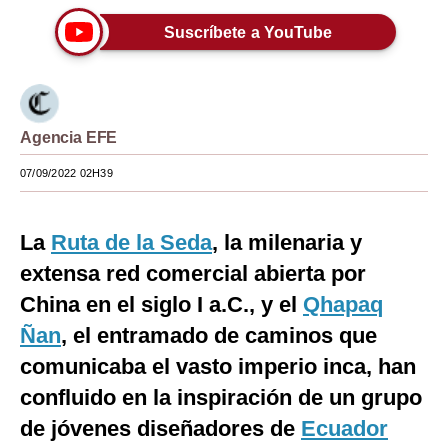
Moda
Suscríbete a YouTube
Estilos
Mundo
Agencia EFE
EEUU
07/09/2022 02H39
México
España
La
Ruta de la Seda
, la milenaria y
extensa red comercial abierta por
Internacional
China en el siglo I a.C., y el
Qhapaq
Tecnología
Ñan
, el entramado de caminos que
Club del Suscriptor
comunicaba el vasto imperio inca, han
Mix
confluido en la inspiración de un grupo
de jóvenes diseñadores de
Ecuador
G de Gestión