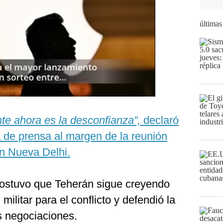
últimas
te ahora es la desconfianza”,
declaró
 de prensa al margen de la reunión
en Nueva Delhi.
í sostuvo que Teherán sigue creyendo
militar para el conflicto y defendió la
s negociaciones.