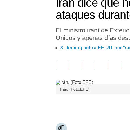
Irán dice que n
Finanzas Personales
ataques durant
Inmobiliarias
El ministro iraní de Exte
Plus G
Unidos y apenas días desp
Opinión
Xi Jinping pide a EE.UU. ser “s
Editorial
Pregunta de hoy
Blogs
Irán. (Foto:EFE)
Tendencias
Lujo
Únete a nuestro canal
Viajes
Moda