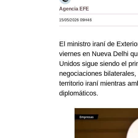
Estilos
Agencia EFE
Mundo
15/05/2026 09H46
EEUU
El ministro iraní de Exteri
México
viernes en Nueva Delhi qu
España
Unidos sigue siendo el pri
Internacional
negociaciones bilaterales
Tecnología
territorio iraní mientras 
diplomáticos.
Club del Suscriptor
Mix
G de Gestión
Notas Contratadas