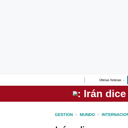
Lo último
Peru Quiosco
Portada
Empresas
Management & Empleo
Economía
Últimas Noticias
Mercados
Perú
Política
GESTION
>
MUNDO
>
INTERNACIO
Tu Dinero