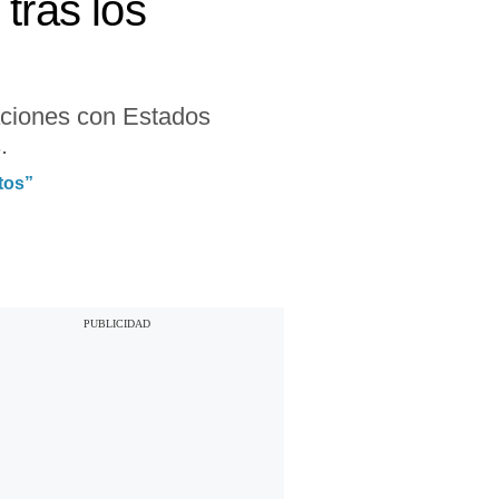
tras los
saciones con Estados
.
tos”