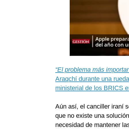
Podcast
Gestión TV
Videos
Fotogalerías
gestion.pe
“El problema más importan
¿quiénes
Araqchí durante una rueda
Somos?
ministerial de los BRICS 
Términos
Y
Condiciones
Aún así, el canciller iran
Política
De
que no existe una solución 
Privacidad
necesidad de mantener la
Politica