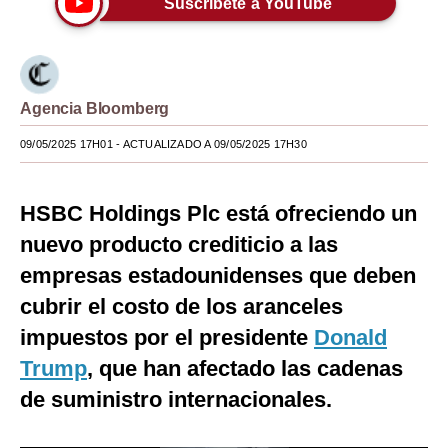
Suscríbete a YouTube
Moda
Estilos
Agencia Bloomberg
Mundo
09/05/2025 17H01
- ACTUALIZADO A 09/05/2025 17H30
EEUU
México
HSBC Holdings Plc está ofreciendo un
España
nuevo producto crediticio a las
Internacional
empresas estadounidenses que deben
cubrir el costo de los aranceles
Tecnología
impuestos por el presidente
Donald
Club del Suscriptor
Trump
, que han afectado las cadenas
Mix
de suministro internacionales.
G de Gestión