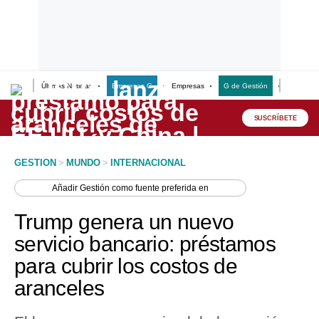
Últimas Noticias
Empresas G
Empresas
G de Gestión
Finanzas
Lo último
Peru Quiosco
SUSCRÍBETE
Portada
GESTION
>
MUNDO
>
INTERNACIONAL
Empresas
Añadir
Gestión
como fuente preferida en
Management & Empleo
Trump genera un nuevo
Economía
servicio bancario: préstamos
para cubrir los costos de
Mercados
aranceles
Perú
Política