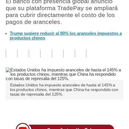
El banco con presencia global anunció
que su plataforma TradePay se ampliará
Tu Dinero
para cubrir directamente el costo de los
pagos de aranceles.
Finanzas Personales
Trump sugiere reducir al 80% los aranceles impuestos a
Inmobiliarias
productos chinos
Plus G
Opinión
Editorial
Pregunta de hoy
Estados Unidos ha impuesto aranceles de hasta el 145% a
los productos chinos, mientras que China ha respondido con
Blogs
tasas de represalia del 125%.
Tendencias
Únete a nuestro canal
Lujo
Viajes