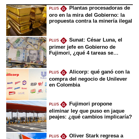
Plantas procesadoras de
PLUS
G
oro en la mira del Gobierno: la
propuesta contra la minería ilegal
Sunat: César Luna, el
PLUS
G
primer jefe en Gobierno de
Fujimori, ¿qué 4 tareas se
marcan urgentes?
Alicorp: qué ganó con la
PLUS
G
compra del negocio de Unilever
en Colombia
Fujimori propone
PLUS
G
eliminar ley que puso en jaque
peajes: ¿qué cambios implicaría?
Oliver Stark regresa a
PLUS
G