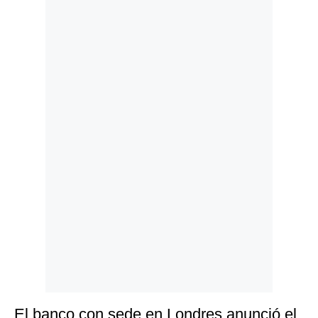
Politica
De
Cookies
Preguntas
Frecuentes
El banco con sede en Londres anunció el