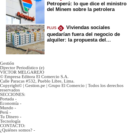
Petroperú: lo que dice el ministro
del Minem sobre la petrolera
Viviendas sociales
PLUS
G
quedarían fuera del negocio de
alquiler: la propuesta del
gobierno
Gestión
Director Periodístico (e)
VÍCTOR MELGAREJO
© Empresa Editora El Comercio S.A.
Calle Paracas #532, Pueblo Libre, Lima.
Copyright© | Gestion.pe | Grupo El Comercio | Todos los derechos
reservados
SECCIONES:
Portada
-
Economía
-
Mundo
-
Perú
-
Tu Dinero
-
Tecnología
CONTACTO:
¿Quiénes somos?
-