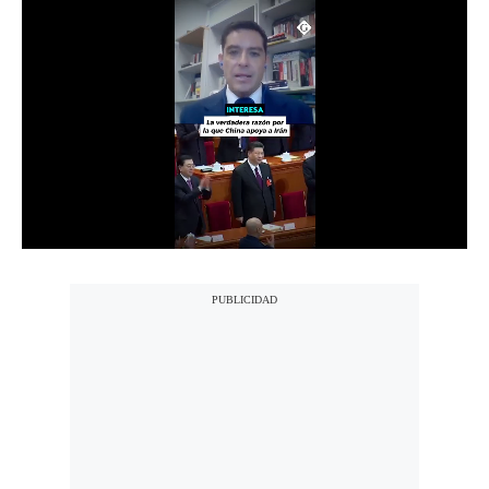
Notas Contratadas
Podcast
Gestión TV
Videos
Fotogalerías
gestion.pe
¿quiénes
Somos?
Términos
Y
Condiciones
Política
De
Privacidad