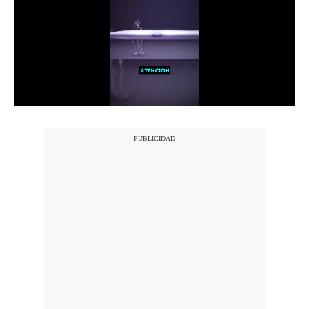
Notas Contratadas
Podcast
Gestión TV
Videos
Fotogalerías
gestion.pe
¿quiénes
Somos?
Términos
Y
Condiciones
Política
De
Privacidad