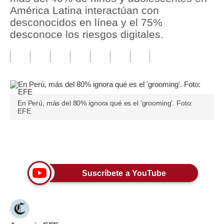
América Latina interactúan con
Tu Dinero
desconocidos en línea y el 75%
desconoce los riesgos digitales.
Finanzas Personales
Inmobiliarias
Plus G
Opinión
En Perú, más del 80% ignora qué es el 'grooming'. Foto:
EFE
Editorial
Pregunta de hoy
Únete a nuestro canal
Blogs
Suscríbete a YouTube
Tendencias
Lujo
Viajes