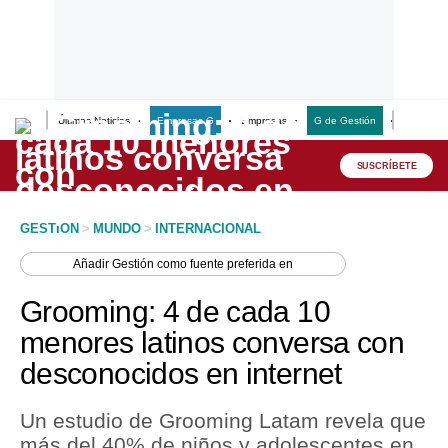
Últimas Noticias
Empresas G
Empresas
G de Gestión
Finanzas
Lo último
Peru Quiosco
SUSCRÍBETE
Portada
GESTION
>
MUNDO
>
INTERNACIONAL
Empresas
Añadir
Gestión
como fuente preferida en
Management & Empleo
Grooming: 4 de cada 10
Economía
menores latinos conversa con
desconocidos en internet
Mercados
Perú
Un estudio de Grooming Latam revela que
más del 40% de niños y adolescentes en
Política