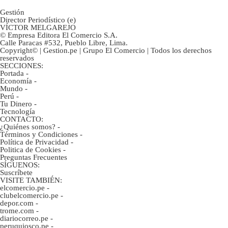
Gestión
Director Periodístico (e)
VÍCTOR MELGAREJO
© Empresa Editora El Comercio S.A.
Calle Paracas #532, Pueblo Libre, Lima.
Copyright© | Gestion.pe | Grupo El Comercio | Todos los derechos
reservados
SECCIONES:
Portada
-
Economía
-
Mundo
-
Perú
-
Tu Dinero
-
Tecnología
CONTACTO:
¿Quiénes somos?
-
Términos y Condiciones
-
Política de Privacidad
-
Politica de Cookies
-
Preguntas Frecuentes
SÍGUENOS:
Suscríbete
VISITE TAMBIÉN:
elcomercio.pe
-
clubelcomercio.pe
-
depor.com
-
trome.com
-
diariocorreo.pe
-
peruquiosco.pe
-