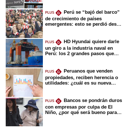
Perú se “bajó del barco”
PLUS
G
de crecimiento de países
emergentes: esto se perdió desde
2022
HD Hyundai quiere darle
PLUS
G
un giro a la industria naval en
Perú: los 2 grandes pasos que
daría
Peruanos que venden
PLUS
G
propiedades, reciben herencia o
utilidades: ¿cuál es su nueva
inversión clave?
Bancos se pondrán duros
PLUS
G
con empresas por culpa de El
Niño, ¿por qué será bueno para
ahorristas?