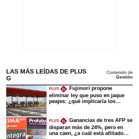
LAS MÁS LEÍDAS DE PLUS
Contenido de
G
Gestión
Fujimori propone
PLUS
G
eliminar ley que puso en jaque
peajes: ¿qué implicaría los
usuarios?
Ganancias de tres AFP se
PLUS
G
disparan más de 24%, pero en
una caen, ¿a cuál está afiliado
usted?