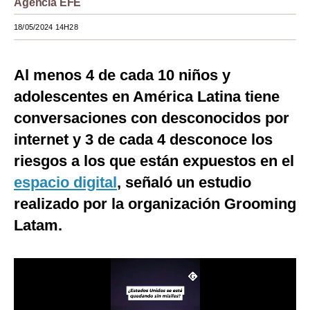
Agencia EFE
Moda
18/05/2024 14H28
Estilos
Al menos 4 de cada 10 niños y
Mundo
adolescentes en América Latina tiene
EEUU
conversaciones con desconocidos por
México
internet y 3 de cada 4 desconoce los
riesgos a los que están expuestos en el
España
espacio digital
, señaló un estudio
Internacional
realizado por la organización Grooming
Tecnología
Latam.
Club del Suscriptor
Mix
G de Gestión