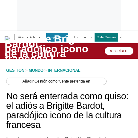
Últimas Noticias
Empresas G
Empresas
G de Gestión
Finanzas
Lo último
Peru Quiosco
SUSCRÍBETE
Portada
GESTION
>
MUNDO
>
INTERNACIONAL
Empresas
Añadir
Gestión
como fuente preferida en
Management & Empleo
No será enterrada como quiso:
Economía
el adiós a Brigitte Bardot,
paradójico icono de la cultura
Mercados
francesa
Perú
Política