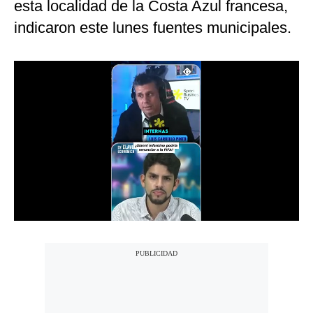
esta localidad de la Costa Azul francesa,
Notas Contratadas
indicaron este lunes fuentes municipales.
Podcast
Gestión TV
Videos
Fotogalerías
gestion.pe
¿quiénes
Somos?
Términos
Y
Condiciones
Política
De
Privacidad