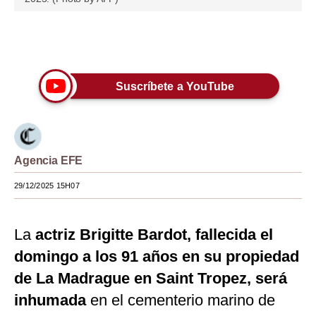
Moda
Únete a nuestro canal
Estilos
Mundo
Suscríbete a YouTube
EEUU
México
Agencia EFE
España
29/12/2025 15H07
Internacional
Tecnología
La
actriz Brigitte Bardot, fallecida el
Club del Suscriptor
domingo a los 91 años en su propiedad
Mix
de La Madrague en Saint Tropez, será
inhumada
en el cementerio marino de
G de Gestión