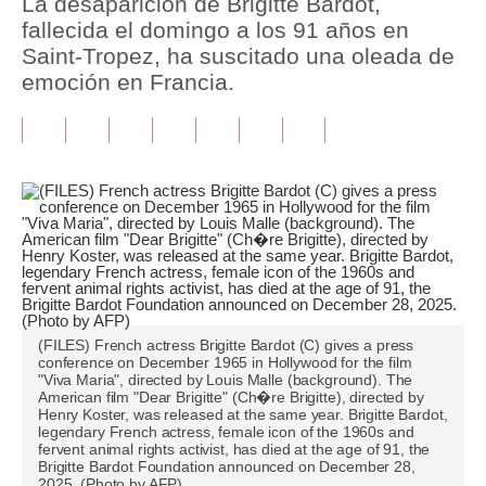
La desaparición de Brigitte Bardot,
fallecida el domingo a los 91 años en
Tu Dinero
Saint-Tropez, ha suscitado una oleada de
emoción en Francia.
Finanzas Personales
Inmobiliarias
Plus G
Opinión
Editorial
Pregunta de hoy
Blogs
(FILES) French actress Brigitte Bardot (C) gives a press
conference on December 1965 in Hollywood for the film
"Viva Maria", directed by Louis Malle (background). The
Tendencias
American film "Dear Brigitte" (Ch�re Brigitte), directed by
Henry Koster, was released at the same year. Brigitte Bardot,
Lujo
legendary French actress, female icon of the 1960s and
fervent animal rights activist, has died at the age of 91, the
Brigitte Bardot Foundation announced on December 28,
Viajes
2025. (Photo by AFP)