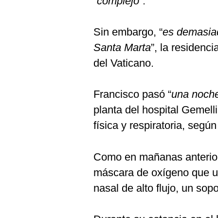
“
complejo
”.
De
Cookies
Preguntas
Sin embargo, “
es demasiad
Frecuentes
Santa Marta
”, la residenci
del Vaticano.
Francisco pasó “
una noche
planta del hospital Gemell
física y respiratoria, segú
Como en mañanas anteriore
máscara de oxígeno que u
nasal de alto flujo, un sop