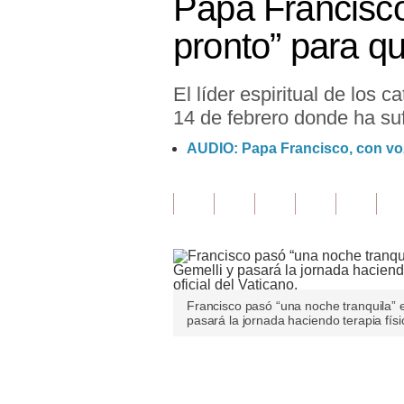
Papa Francisco
Finanzas Personales
pronto” para qu
Inmobiliarias
El líder espiritual de los 
Plus G
14 de febrero donde ha sufr
Opinión
AUDIO: Papa Francisco, con voz
Editorial
Pregunta de hoy
Blogs
Tendencias
Francisco pasó “una noche tranquila” e
Lujo
pasará la jornada haciendo terapia físi
Viajes
Únete a nuestro canal
Moda