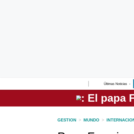
Lo último
Peru Quiosco
Portada
Empresas
Management & Empleo
Economía
Últimas Noticias
Mercados
Perú
Política
GESTION
>
MUNDO
>
INTERNACIO
Tu Dinero