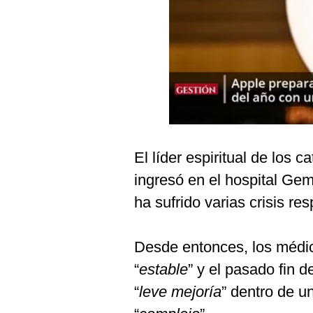
Podcast
Gestión TV
Videos
Fotogalerías
El líder espiritual de los 
gestion.pe
ingresó en el hospital Ge
¿quiénes
Somos?
ha sufrido varias crisis res
Términos
Y
Condiciones
Desde entonces, los médi
Política
“
estable
” y el pasado fin
De
Privacidad
“
leve mejoría
” dentro de u
Politica