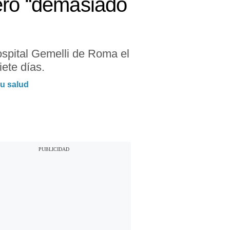
ero “demasiado
hospital Gemelli de Roma el
iete días.
u salud