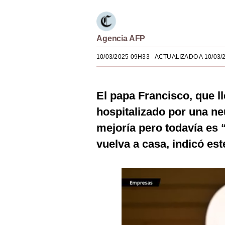
Estilos
Mundo
Agencia AFP
EEUU
10/03/2025 09H33
- ACTUALIZADO A 10/03/
México
España
El papa Francisco, que 
hospitalizado por una n
Internacional
mejoría pero todavía es 
Tecnología
vuelva a casa, indicó est
Club del Suscriptor
Mix
G de Gestión
Notas Contratadas