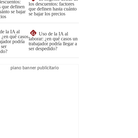
los descuentos: factores
que definen hasta cuánto
se bajar los precios
G
Uso de la IA al
laborar: ¿en qué casos un
trabajador podría llegar a
ser despedido?