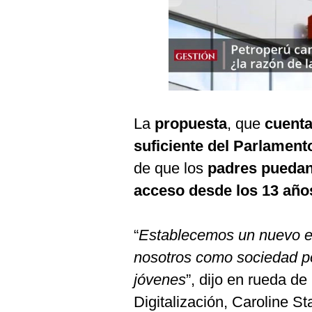
Podcast
Gestión TV
Videos
00:00
/
01:00
Fotogalerías
La
propuesta
, que
cuenta
suficiente del Parlament
gestion.pe
de que los
padres puedan 
¿quiénes
acceso desde los 13 año
Somos?
Términos
Y
“
Establecemos un nuevo e
Condiciones
nosotros como sociedad p
Política
De
jóvenes
”, dijo en rueda d
Privacidad
Digitalización, Caroline St
Politica