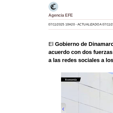
Estilos
Mundo
Agencia EFE
07/11/2025 10H20
- ACTUALIZADO A 07/11/
EEUU
México
El
Gobierno de Dinamarc
España
acuerdo con dos fuerzas 
Internacional
a las redes sociales a l
Tecnología
Club del Suscriptor
Mix
G de Gestión
Notas Contratadas