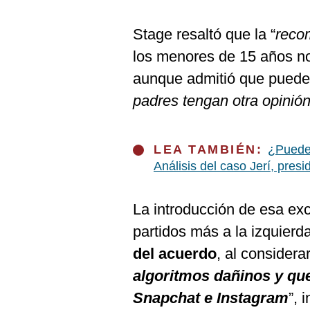
De
Cookies
Stage resaltó que la “
reco
Preguntas
Frecuentes
los menores de 15 años no
aunque admitió que puede 
padres tengan otra opinió
LEA TAMBIÉN:
¿Pueden
Análisis del caso Jerí, presi
La introducción de esa exc
partidos más a la izquier
del acuerdo
, al considera
algoritmos dañinos y qu
Snapchat e Instagram
”, 