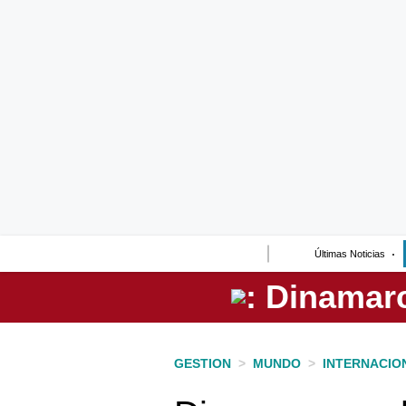
Lo último
Peru Quiosco
Portada
Empresas
Management & Empleo
Economía
Últimas Noticias
Mercados
Perú
Política
GESTION
>
MUNDO
>
INTERNACIO
Tu Dinero