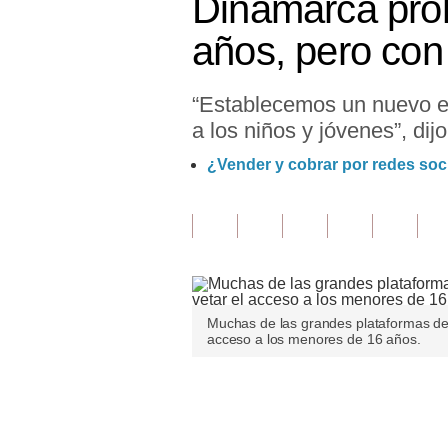
Dinamarca proh
Finanzas Personales
años, pero con
Inmobiliarias
“Establecemos un nuevo e
Plus G
a los niños y jóvenes”, dij
Opinión
¿Vender y cobrar por redes soc
Editorial
Pregunta de hoy
Blogs
Tendencias
Muchas de las grandes plataformas de l
acceso a los menores de 16 años.
Lujo
Viajes
Únete a nuestro canal
Moda