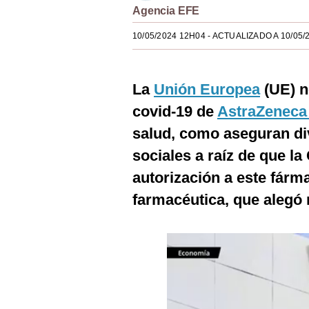
Agencia EFE
Estilos
10/05/2024 12H04
- ACTUALIZADO A 10/05/
Mundo
EEUU
La
Unión Europea
(UE) n
México
covid-19 de
AstraZenec
España
salud, como aseguran di
Internacional
sociales a raíz de que l
autorización a este fárma
Tecnología
farmacéutica, que alegó
Club del Suscriptor
Mix
G de Gestión
Notas Contratadas