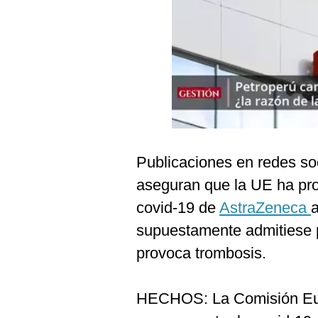
Podcast
Gestión TV
Videos
Fotogalerías
gestion.pe
Publicaciones en redes so
¿quiénes
aseguran que la UE ha proh
Somos?
covid-19 de
AstraZeneca
Términos
supuestamente admitiese p
Y
Condiciones
provoca trombosis.
Política
De
Privacidad
HECHOS: La Comisión Europ
Politica