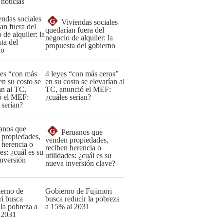
 noticias
G
Viviendas sociales
quedarían fuera del
negocio de alquiler: la
propuesta del gobierno
4 leyes “con más ceros”
en su costo se elevarían al
TC, anunció el MEF:
¿cuáles serían?
G
Peruanos que
venden propiedades,
reciben herencia o
utilidades: ¿cuál es su
nueva inversión clave?
Gobierno de Fujimori
busca reducir la pobreza
a 15% al 2031