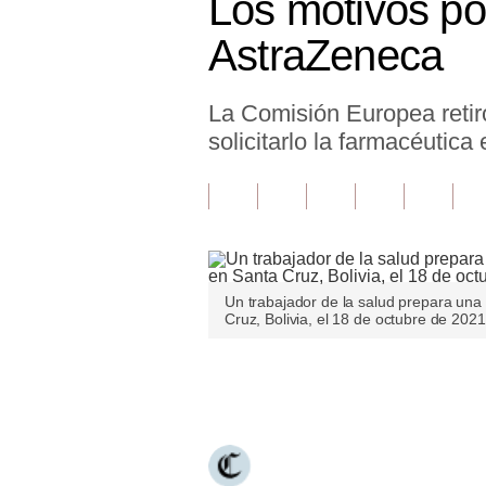
Los motivos por
Finanzas Personales
AstraZeneca
Inmobiliarias
La Comisión Europea retiró
Plus G
solicitarlo la farmacéutica
Opinión
Editorial
Pregunta de hoy
Blogs
Un trabajador de la salud prepara una
Cruz, Bolivia, el 18 de octubre de 20
Tendencias
Lujo
Únete a nuestro canal
Viajes
Moda