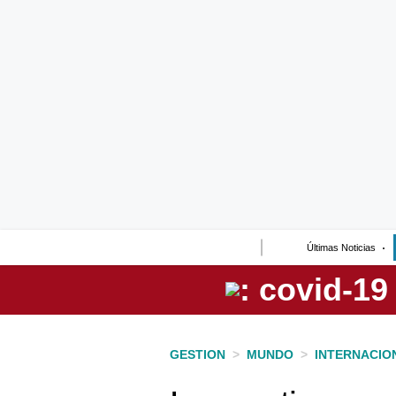
Lo último
Peru Quiosco
Portada
Empresas
Management & Empleo
Economía
Últimas Noticias
Mercados
Perú
Política
GESTION
>
MUNDO
>
INTERNACIO
Tu Dinero