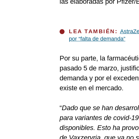
las elaboradas por Pfizer
LEA TAMBIÉN:
AstraZe
por “falta de demanda”
Por su parte, la farmacéutic
pasado 5 de marzo, justific
demanda y por el excedent
existe en el mercado.
“
Dado que se han desarrol
para variantes de covid-1
disponibles. Esto ha prov
de Vaxzervria, que ya no s