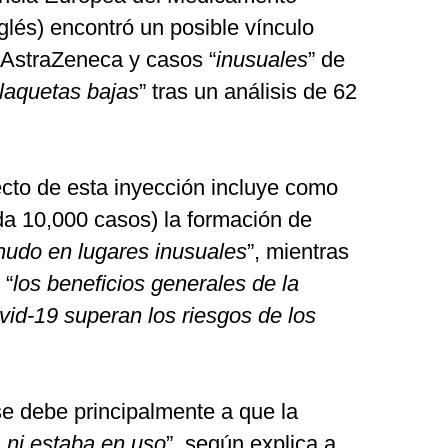
glés) encontró un posible vínculo
 AstraZeneca y casos “
inusuales
” de
laquetas bajas
” tras un análisis de 62
cto de esta inyección incluye como
da 10,000 casos) la formación de
udo en lugares inusuales
”, mientras
 “
los beneficios generales de la
vid-19 superan los riesgos de los
se debe principalmente a que la
 ni estaba en uso
”, según explica a