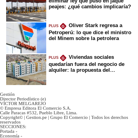
eliminar ley que puso en jaque
peajes: ¿qué cambios implicaría?
Oliver Stark regresa a
PLUS
G
Petroperú: lo que dice el ministro
del Minem sobre la petrolera
Viviendas sociales
PLUS
G
quedarían fuera del negocio de
alquiler: la propuesta del
gobierno
Gestión
Director Periodístico (e)
VÍCTOR MELGAREJO
© Empresa Editora El Comercio S.A.
Calle Paracas #532, Pueblo Libre, Lima.
Copyright© | Gestion.pe | Grupo El Comercio | Todos los derechos
reservados
SECCIONES:
Portada
-
Economía
-