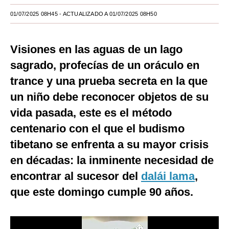
01/07/2025 08H45
Moda
- ACTUALIZADO A 01/07/2025 08H50
Estilos
Visiones en las aguas de un lago
Mundo
sagrado, profecías de un oráculo en
EEUU
trance y una prueba secreta en la que
un niño debe reconocer objetos de su
México
vida pasada, este es el método
España
centenario con el que el budismo
Internacional
tibetano se enfrenta a su mayor crisis
en décadas: la inminente necesidad de
Tecnología
encontrar al sucesor del
dalái lama
,
Club del Suscriptor
que este domingo cumple 90 años.
Mix
G de Gestión