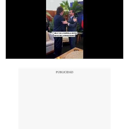
Notas Contratadas
Podcast
Gestión TV
Videos
Fotogalerías
gestion.pe
¿quiénes
Somos?
Términos
Y
Condiciones
Política
De
Privacidad