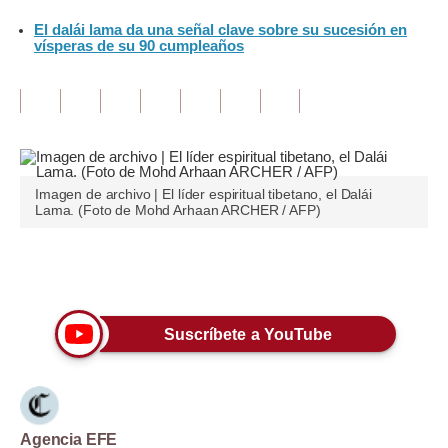
El dalái lama da una señal clave sobre su sucesión en
Tu Dinero
vísperas de su 90 cumpleaños
Finanzas Personales
Inmobiliarias
Plus G
Imagen de archivo | El líder espiritual tibetano, el Dalái
Opinión
Lama. (Foto de Mohd Arhaan ARCHER / AFP)
Editorial
Únete a nuestro canal
Pregunta de hoy
Blogs
Suscríbete a YouTube
Tendencias
Lujo
Viajes
Agencia EFE