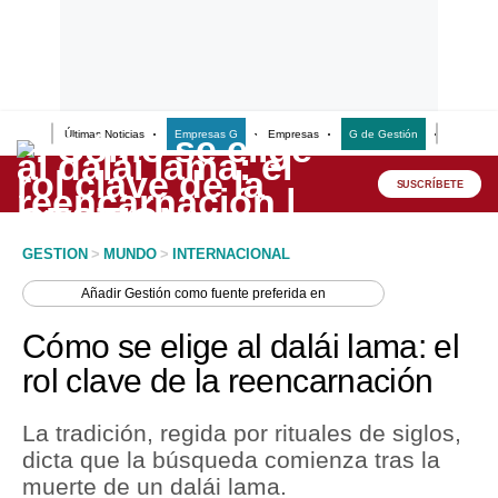
Últimas Noticias
Empresas G
Empresas
G de Gestión
Finanzas
Lo último
Peru Quiosco
SUSCRÍBETE
Portada
GESTION
>
MUNDO
>
INTERNACIONAL
Empresas
Añadir
Gestión
como fuente preferida en
Management & Empleo
Cómo se elige al dalái lama: el
Economía
rol clave de la reencarnación
Mercados
La tradición, regida por rituales de siglos,
Perú
dicta que la búsqueda comienza tras la
muerte de un dalái lama.
Política