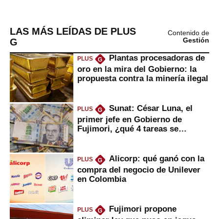
LAS MÁS LEÍDAS DE PLUS
Contenido de
G
Gestión
Plantas procesadoras de
PLUS
G
oro en la mira del Gobierno: la
propuesta contra la minería ilegal
Sunat: César Luna, el
PLUS
G
primer jefe en Gobierno de
Fujimori, ¿qué 4 tareas se
marcan urgentes?
Alicorp: qué ganó con la
PLUS
G
compra del negocio de Unilever
en Colombia
Fujimori propone
PLUS
G