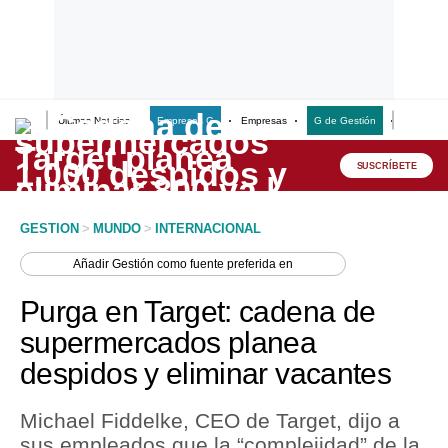
Últimas Noticias
Empresas G
Empresas
G de Gestión
Finanzas
Lo último
Peru Quiosco
SUSCRÍBETE
Portada
GESTION
>
MUNDO
>
INTERNACIONAL
Empresas
Añadir
Gestión
como fuente preferida en
Management & Empleo
Purga en Target: cadena de
Economía
supermercados planea
despidos y eliminar vacantes
Mercados
Perú
Michael Fiddelke, CEO de Target, dijo a
sus empleados que la “complejidad” de la
Política