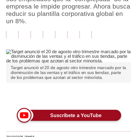
empresa le impide progresar. Ahora busca
Tu Dinero
reducir su plantilla corporativa global en
un 8%.
Finanzas Personales
Inmobiliarias
Plus G
Opinión
Target anunció el 20 de agosto otro trimestre marcado por la
disminución de las ventas y el tráfico en sus tiendas, parte
Editorial
de los problemas que azotan al sector minorista.
Pregunta de hoy
Únete a nuestro canal
Blogs
Tendencias
Suscríbete a YouTube
Lujo
Viajes