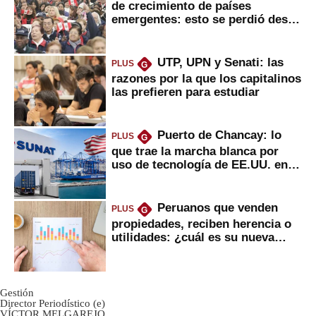
de crecimiento de países
emergentes: esto se perdió desde
2022
UTP, UPN y Senati: las
PLUS
G
razones por la que los capitalinos
las prefieren para estudiar
Puerto de Chancay: lo
PLUS
G
que trae la marcha blanca por
uso de tecnología de EE.UU. en
mercancías
Peruanos que venden
PLUS
G
propiedades, reciben herencia o
utilidades: ¿cuál es su nueva
inversión clave?
Gestión
Director Periodístico (e)
VÍCTOR MELGAREJO