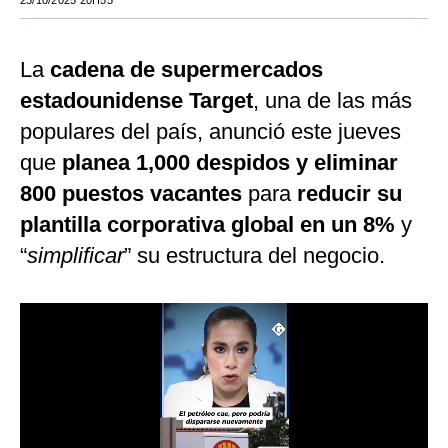
23/10/2025 20H55
Moda
La
cadena de supermercados
Estilos
estadounidense Target
, una de las más
Mundo
populares del país, anunció este jueves
EEUU
que
planea 1,000 despidos y eliminar
800 puestos vacantes
México
para
reducir su
plantilla corporativa global en un 8%
y
España
“
simplificar
” su estructura del negocio.
Internacional
Tecnología
Club del Suscriptor
Mix
G de Gestión