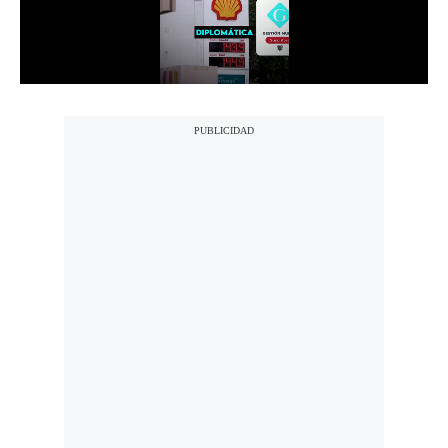
Notas Contratadas
Podcast
Gestión TV
Videos
Fotogalerías
gestion.pe
¿quiénes
Somos?
Términos
Y
Condiciones
Política
De
Privacidad