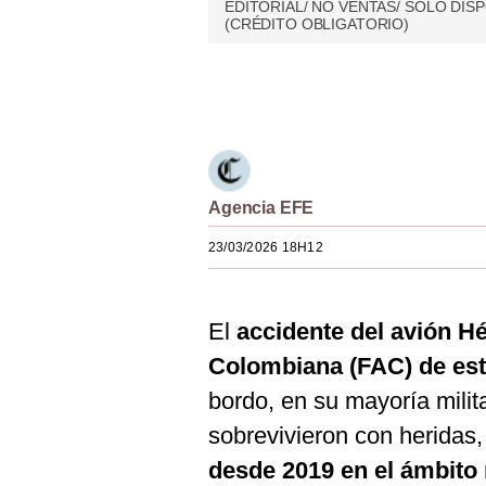
EDITORIAL/ NO VENTAS/ SOLO DIS
Estilos
(CRÉDITO OBLIGATORIO)
Mundo
Únete a nuestro canal
EEUU
México
España
Agencia EFE
Internacional
23/03/2026 18H12
Tecnología
Club del Suscriptor
El
accidente del avión H
Colombiana (FAC) de est
Mix
bordo, en su mayoría milit
G de Gestión
sobrevivieron con heridas
Notas Contratadas
desde 2019 en el ámbito 