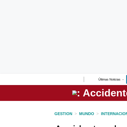
Lo último
Peru Quiosco
Portada
Empresas
Management & Empleo
Economía
Últimas Noticias
Mercados
Perú
Política
GESTION
>
MUNDO
>
INTERNACIO
Tu Dinero