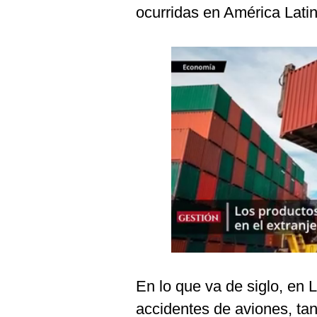
Podcast
ocurridas en América Latin
Gestión TV
Videos
Fotogalerías
gestion.pe
¿quiénes
Somos?
Términos
Y
Condiciones
Política
De
En lo que va de siglo, en
Privacidad
accidentes de aviones, ta
Politica