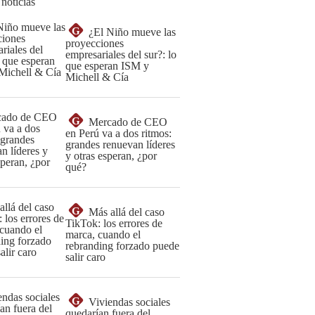
 noticias
G
¿El Niño mueve las
proyecciones
empresariales del sur?: lo
que esperan ISM y
Michell & Cía
G
Mercado de CEO
en Perú va a dos ritmos:
grandes renuevan líderes
y otras esperan, ¿por
qué?
G
Más allá del caso
TikTok: los errores de
marca, cuando el
rebranding forzado puede
salir caro
G
Viviendas sociales
quedarían fuera del