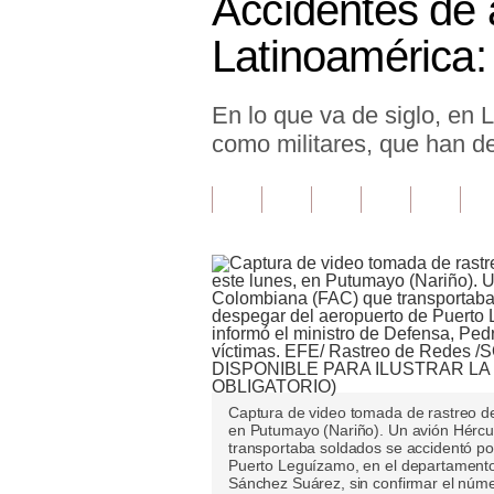
Accidentes de 
Finanzas Personales
Latinoamérica:
Inmobiliarias
En lo que va de siglo, en 
Plus G
como militares, que han d
Opinión
Editorial
Pregunta de hoy
Blogs
Tendencias
Lujo
Captura de video tomada de rastreo de
Viajes
en Putumayo (Nariño). Un avión Hércu
transportaba soldados se accidentó p
Puerto Leguízamo, en el departamento
Moda
Sánchez Suárez, sin confirmar el nú