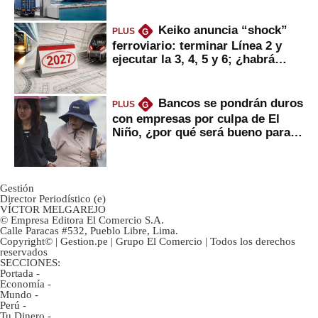
Keiko anuncia “shock”
PLUS
G
ferroviario: terminar Línea 2 y
ejecutar la 3, 4, 5 y 6; ¿habrá
avances?
Bancos se pondrán duros
PLUS
G
con empresas por culpa de El
Niño, ¿por qué será bueno para
ahorristas?
Gestión
Director Periodístico (e)
VÍCTOR MELGAREJO
© Empresa Editora El Comercio S.A.
Calle Paracas #532, Pueblo Libre, Lima.
Copyright© | Gestion.pe | Grupo El Comercio | Todos los derechos
reservados
SECCIONES:
Portada
-
Economía
-
Mundo
-
Perú
-
Tu Dinero
-