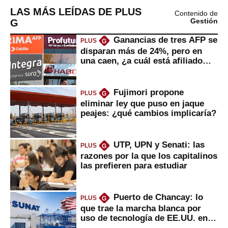
LAS MÁS LEÍDAS DE PLUS
Contenido de
G
Gestión
Ganancias de tres AFP se
PLUS
G
disparan más de 24%, pero en
una caen, ¿a cuál está afiliado
usted?
Fujimori propone
PLUS
G
eliminar ley que puso en jaque
peajes: ¿qué cambios implicaría?
UTP, UPN y Senati: las
PLUS
G
razones por la que los capitalinos
las prefieren para estudiar
Puerto de Chancay: lo
PLUS
G
que trae la marcha blanca por
uso de tecnología de EE.UU. en
mercancías