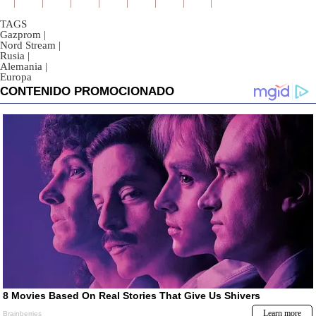
TAGS
Gazprom
|
Nord Stream
|
Rusia
|
Alemania
|
Europa