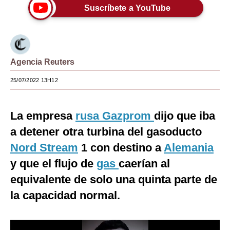
Suscríbete a YouTube
Moda
Estilos
Mundo
Agencia Reuters
EEUU
25/07/2022 13H12
México
La empresa
rusa
Gazprom
dijo que iba
España
a detener otra turbina del gasoducto
Internacional
Nord Stream
1 con destino a
Alemania
Tecnología
y que el flujo de
gas
caerían al
equivalente de solo una quinta parte de
Club del Suscriptor
la capacidad normal.
Mix
G de Gestión