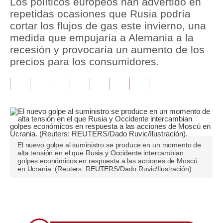
Los políticos europeos han advertido en
repetidas ocasiones que Rusia podría
Tu Dinero
cortar los flujos de gas este invierno, una
medida que empujaría a Alemania a la
Finanzas Personales
recesión y provocaría un aumento de los
Inmobiliarias
precios para los consumidores.
Plus G
Opinión
Editorial
Pregunta de hoy
El nuevo golpe al suministro se produce en un momento de
alta tensión en el que Rusia y Occidente intercambian
Blogs
golpes económicos en respuesta a las acciones de Moscú
en Ucrania. (Reuters: REUTERS/Dado Ruvic/Ilustración).
Tendencias
Lujo
Únete a nuestro canal
Viajes