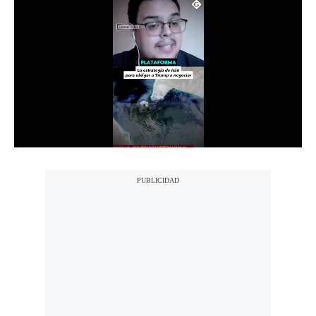
Notas Contratadas
Podcast
Gestión TV
Videos
Fotogalerías
gestion.pe
¿quiénes
Somos?
Términos
Y
Condiciones
Política
De
Privacidad