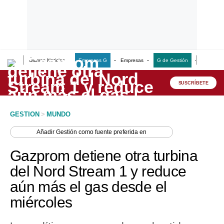
Últimas Noticias
Empresas G
Empresas
G de Gestión
Finanzas
Lo último
Peru Quiosco
SUSCRÍBETE
Portada
GESTION
>
MUNDO
Empresas
Añadir
Gestión
como fuente preferida en
Management & Empleo
Gazprom detiene otra turbina
Economía
del Nord Stream 1 y reduce
aún más el gas desde el
Mercados
miércoles
Perú
Política