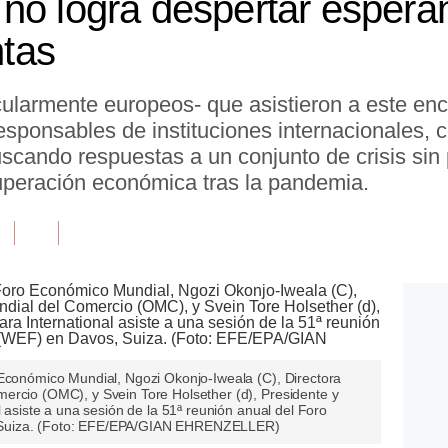
no logra despertar esperan
ntas
ticularmente europeos- que asistieron a este e
esponsables de instituciones internacionales, 
scando respuestas a un conjunto de crisis si
uperación económica tras la pandemia.
 Económico Mundial, Ngozi Okonjo-Iweala (C), Directora
ercio (OMC), y Svein Tore Holsether (d), Presidente y
l asiste a una sesión de la 51ª reunión anual del Foro
 Suiza. (Foto: EFE/EPA/GIAN EHRENZELLER)