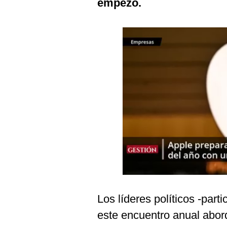
empezó.
Podcast
Gestión TV
Videos
Fotogalerías
gestion.pe
¿quiénes
Somos?
Términos
Y
Condiciones
Política
De
Los líderes políticos -part
Privacidad
este encuentro anual abor
Politica