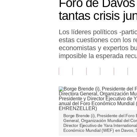
Foro de Davos 
Finanzas Personales
tantas crisis ju
Inmobiliarias
Los líderes políticos -par
Plus G
estas cuestiones con los r
Opinión
economistas y expertos bu
imposible la esperada rec
Editorial
Pregunta de hoy
Blogs
Tendencias
Lujo
Borge Brende (i), Presidente del Foro
Viajes
General, Organización Mundial del Com
Director Ejecutivo de Yara Internationa
Económico Mundial (WEF) en Davos,
Moda