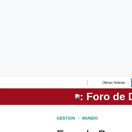
Lo último
Peru Quiosco
Portada
Empresas
Management & Empleo
Economía
Últimas Noticias
Mercados
Perú
Política
GESTION
>
MUNDO
Tu Dinero