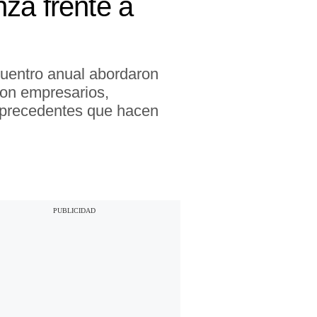
za frente a
ncuentro anual abordaron
con empresarios,
n precedentes que hacen