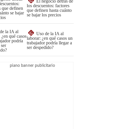
G
El negocio detrás de
los descuentos: factores
que definen hasta cuánto
se bajar los precios
G
Uso de la IA al
laborar: ¿en qué casos un
trabajador podría llegar a
ser despedido?