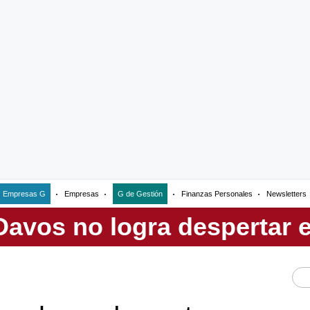
Empresas G
Empresas
G de Gestión
Finanzas Personales
Newsletters