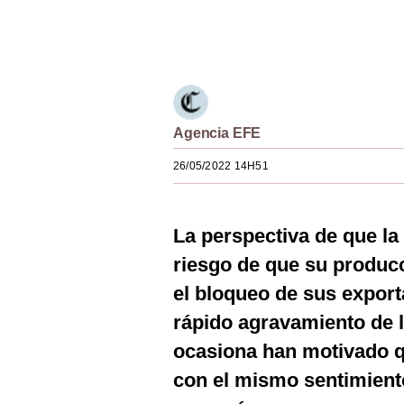
Estilos
Únete a nuestro canal
Mundo
EEUU
México
Agencia EFE
España
26/05/2022 14H51
Internacional
La perspectiva de que la
Tecnología
riesgo de que su producc
Club del Suscriptor
el bloqueo de sus export
Mix
rápido agravamiento de l
G de Gestión
ocasiona han motivado q
con el mismo sentimient
Notas Contratadas