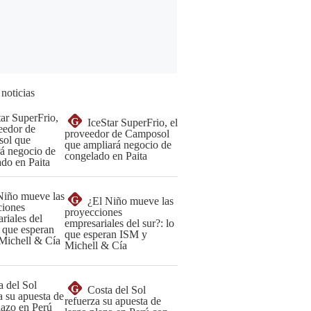
 noticias
G
IceStar SuperFrio, el
proveedor de Camposol
que ampliará negocio de
congelado en Paita
G
¿El Niño mueve las
proyecciones
empresariales del sur?: lo
que esperan ISM y
Michell & Cía
G
Costa del Sol
refuerza su apuesta de