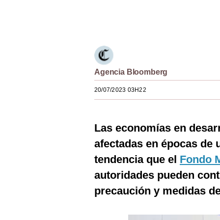
Estilos
Únete a nuestro canal
Mundo
EEUU
México
Agencia Bloomberg
España
20/07/2023 03H22
Internacional
Las economías en desarr
Tecnología
afectadas en épocas de
Club del Suscriptor
tendencia que el
Fondo M
Mix
autoridades pueden contr
G de Gestión
precaución y medidas de 
Notas Contratadas