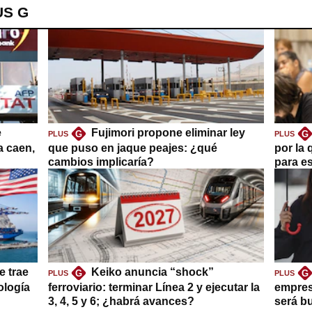
US G
e
Fujimori propone eliminar ley
G
G
PLUS
PLUS
a caen,
que puso en jaque peajes: ¿qué
por la 
cambios implicaría?
para es
e trae
Keiko anuncia “shock”
G
G
PLUS
PLUS
ología
ferroviario: terminar Línea 2 y ejecutar la
empres
3, 4, 5 y 6; ¿habrá avances?
será b