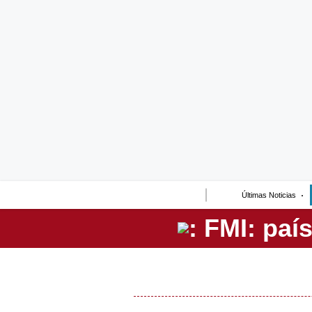
Lo último
Peru Quiosco
Portada
Empresas
Management & Empleo
Economía
Últimas Noticias
Mercados
Perú
Política
Tu Dinero