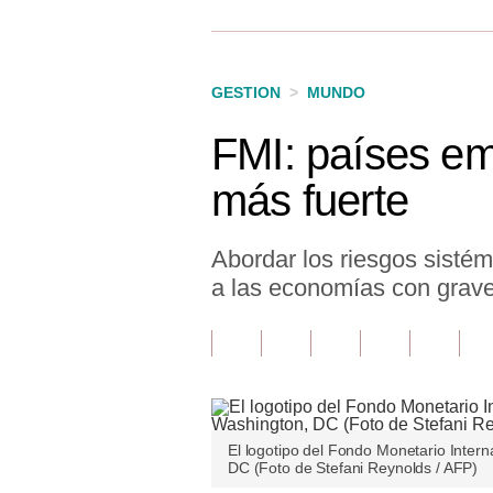
Finanzas Personales
Inmobiliarias
GESTION
>
MUNDO
Plus G
FMI: países em
Opinión
más fuerte
Editorial
Pregunta de hoy
Abordar los riesgos sistém
a las economías con grave
Blogs
Tendencias
Lujo
Viajes
El logotipo del Fondo Monetario Inter
DC (Foto de Stefani Reynolds / AFP)
Moda