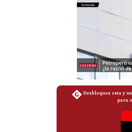
Podcast
Gestión TV
Videos
Fotogalerías
gestion.pe
¿quiénes
Somos?
Términos
Y
Condiciones
Política
De
Privacidad
Politica