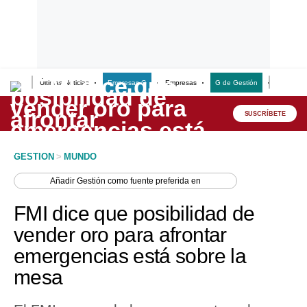
Últimas Noticias
Empresas G
Empresas
G de Gestión
Finanzas
Lo último
Peru Quiosco
SUSCRÍBETE
Portada
GESTION
>
MUNDO
Empresas
Añadir
Gestión
como fuente preferida en
Management & Empleo
FMI dice que posibilidad de
Economía
vender oro para afrontar
emergencias está sobre la
Mercados
mesa
Perú
Política