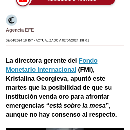
Moda
Estilos
Agencia EFE
Mundo
02/04/2024 18H57
- ACTUALIZADO A 02/04/2024 19H01
EEUU
México
La directora gerente del
Fondo
España
Monetario Internacional
(FMI),
Kristalina Georgieva, apuntó este
Internacional
martes que la posibilidad de que su
Tecnología
institución venda oro para afrontar
Club del Suscriptor
emergencias “
está sobre la mesa
”,
Mix
aunque no hay consenso al respecto.
G de Gestión