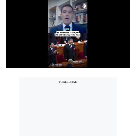
Notas Contratadas
Podcast
Gestión TV
Videos
Fotogalerías
gestion.pe
¿quiénes
Somos?
Términos
Y
Condiciones
Política
De
Privacidad