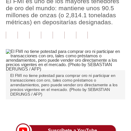
El FMI es uno de los mayores tenedores
de oro del mundo: mantiene unos 90.5
Tu Dinero
millones de onzas (o 2,814.1 toneladas
métricas) en depositarías designadas.
Finanzas Personales
Inmobiliarias
Plus G
Opinión
Editorial
El FMI no tiene potestad para comprar oro ni participar en
transacciones con oro, tales como préstamos o
Pregunta de hoy
arrendamientos, pero puede vender oro directamente a los
precios vigentes en el mercado. (Photo by SEBASTIAN
Blogs
DERUNGS / AFP)
Tendencias
Únete a nuestro canal
Lujo
Viajes
Suscríbete a YouTube