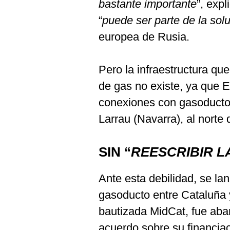
bastante importante
”, exp
“
puede ser parte de la sol
europea de Rusia.
Pero la infraestructura que
de gas no existe, ya que 
conexiones con gasoductos
Larrau (Navarra), al norte 
SIN “
REESCRIBIR L
Ante esta debilidad, se la
gasoducto entre Cataluña y
bautizada MidCat, fue aba
acuerdo sobre su financiac