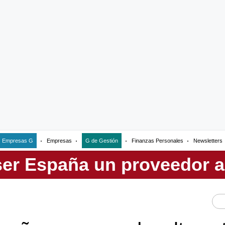
Empresas G
Empresas
G de Gestión
Finanzas Personales
Newsletters