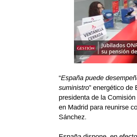
Podcast
Gestión TV
Videos
Fotogalerías
gestion.pe
“
España puede desempeñar
¿quiénes
Somos?
suministro
” energético de 
Términos
presidenta de la Comisión
Y
Condiciones
en Madrid para reunirse co
Política
Sánchez.
De
Privacidad
Politica
España dispone, en efecto