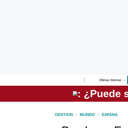
Lo último
Peru Quiosco
Portada
Empresas
Management & Empleo
Economía
Últimas Noticias
Mercados
Perú
Política
GESTION
>
MUNDO
>
ESPANA
Tu Dinero