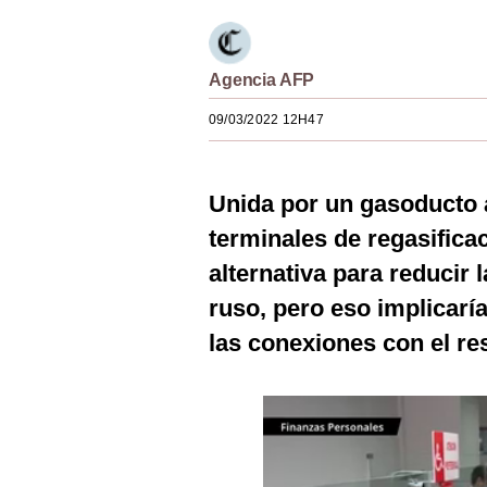
Estilos
Mundo
Agencia AFP
EEUU
09/03/2022 12H47
México
España
Unida por un gasoducto 
terminales de regasifica
Internacional
alternativa para reducir
Tecnología
ruso, pero eso implicarí
Club del Suscriptor
las conexiones con el res
Mix
G de Gestión
Notas Contratadas