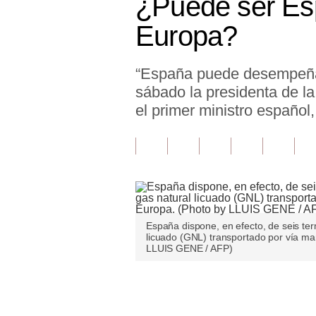
¿Puede ser Esp
Finanzas Personales
Europa?
Inmobiliarias
“España puede desempeñar 
Plus G
sábado la presidenta de l
Opinión
el primer ministro españo
Editorial
Pregunta de hoy
Blogs
Tendencias
España dispone, en efecto, de seis ter
licuado (GNL) transportado por vía ma
Lujo
LLUIS GENE / AFP)
Viajes
Únete a nuestro canal
Moda